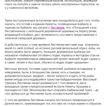
престижную, говоря современным языком, дестинацию, формируя
спрос на поездки к нам не только среди иностранных туристов, но
и у советской молодежи.
Такое ностальгическое вступление мне понадобилось для того, чтобы
сказать, что готовя к изданию буклеты, посвященные Байкалу, и
туризму на Байкале, мы писали о
Листвянке
, что: «Посещение села
Лиственничное с небольшой деревянной церковью на берегу речки,
впадающей в Байкал, даст возможность составить представление о
типичной сибирской деревне».
И действительно, к тому времени Листвянка местами еще сохраняла
какой-то свой особый, но истинно русский визуальный образ: избы, на
берегу можно было увидеть большие деревянные рыбачьи (их
называли «байкальская сетовая») лодки, баркасы и мотодоры (так на
Байкале переименовали американский проект морской лодки «дори»),
а также легкие и быстрые, обычно из кедра лодки-«дощанки»…
Местные жители, потомки судостроителей, рыбаков-сетовщиков и
неводчиков, были, в большинстве своем, хоть и пьющие, но
доброжелательные, щедрые – могли запросто отдать сетку рыбы
каким-нибудь изголодавшимся туристам-байдарочникам. Массовый
туризм в Листвянке начал развиваться с того момента, как в
рекордные сроки к предполагаемой встрече Никиты Хрущева и
президента США Эйзенхауэра был сооружен Байкальский тракт – до
того добраться до Листвянки было основательной проблемой….
С того же времени Листвянка начала постепенно превращаться в
дачное место, привлекающее тех, кто смог не только каким-то образом