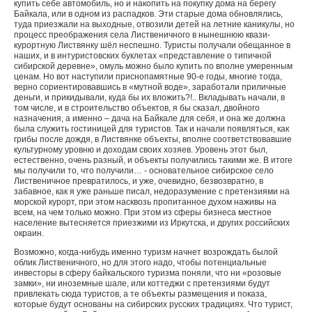
купить себе автомобиль, но и накопить на покупку дома на берегу
Байкала, или в одном из распадков. Эти старые дома обновлялись,
туда приезжали на выходные, отвозили детей на летние каникулы, но
процесс преображения села Лиственичного в нынешнюю квази-
курортную Листвянку шёл неспешно. Туристы получали обещанное в
наших, и в интуристовских буклетах «представление о типичной
сибирской деревне», омуль можно было купить по вполне умеренным
ценам. Но вот наступили приснопамятные 90-е годы, многие тогда,
верно сориентировавшись в «мутной воде», заработали приличные
деньги, и прикидывали, куда бы их вложить?!.. Вкладывать начали, в
том числе, и в строительство объектов, я бы сказал, двойного
назначения, а именно – дача на Байкале для себя, и она же должна
была служить гостиницей для туристов. Так и начали появляться, как
грибы после дождя, в Листвянке объекты, вполне соответствовавшие
культурному уровню и доходам своих хозяев. Уровень этот был,
естественно, очень разный, и объекты получились такими же. В итоге
мы получили то, что получили… - основательное сибирское село
Лиственичное превратилось, и уже, очевидно, безвозвратно, в
забавное, как я уже раньше писал, недоразумение с претензиями на
морской курорт, при этом насквозь пропитанное духом наживы на
всем, на чем только можно. При этом из сферы бизнеса местное
население вытесняется приезжими из Иркутска, и других российских
окраин.
Возможно, когда-нибудь именно туризм начнет возрождать былой
облик Лиственичного, но для этого надо, чтобы потенциальные
инвесторы в сферу байкальского туризма поняли, что ни «розовые
замки», ни иноземные шале, или коттеджи с претензиями будут
привлекать сюда туристов, а те объекты размещения и показа,
которые будут основаны на сибирских русских традициях. Что турист,