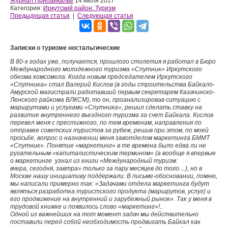
Журнал Прибайкалье
14 июля 2017
Категория:
Иркутский район: Туризм
Предыдущая статья
|
Следующая статья
Записки о туризме ностальгические
В 80-х годах уже, получается, прошлого столетия я работал в Бюро
Международного молодежного туризма «Спутник» Иркутского
обкома комсомола. Когда новым председателем Иркутского
«Спутника» стал Валерий Кислов (в годы строительства Байкало-
Амурской магистрали работавший первым секретарем Казачинско-
Ленского райкома ВЛКСМ), то он, проанализировав ситуацию с
маршрутами и услугами «Спутника», решил сделать ставку на
развитие внутреннего въездного туризма за счет Байкала. Кислов
перевел меня с престижного, по тем временам, направления по
отправке советских туристов за рубеж, решив при этом, по моей
просьбе, вопрос о назначении меня завотделом маркетинга БММТ
«Спутник». Понятие «маркетинг» в те времена было едва ли не
ругательным «капиталистическим термином» (а вообще я впервые
о маркетинге узнал из книги «Международный туризм:
вчера, сегодня, завтра» только за пару месяцев до того…), но в
Москве нашу инициативу поддержали. В письме-обосновании, помню,
мы написали примерно так: «Задачами отдела маркетинга будут
являться разработка туристского продукта (маршрутов, услуг) и
его продвижение на внутренний и зарубежный рынок». Так у меня в
трудовой книжке и появилось слово «маркетинг»!..
Одной из важнейших на тот момент задач мы действительно
поставили перед собой необходимость продвигать Байкал как