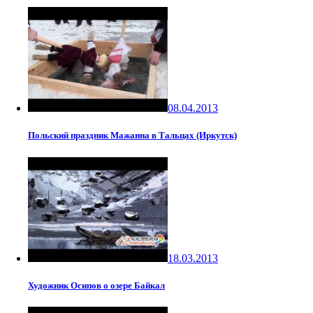
08.04.2013
Польский праздник Мажанна в Тальцах (Иркутск)
18.03.2013
Художник Осипов о озере Байкал