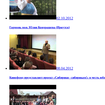
02.10.2012
Гармонь моя. Юлия Кондрашева (Иркутск)
08.04.2012
Кинофонд представляет проект «Сибиряки - сибирякам!» в честь юб