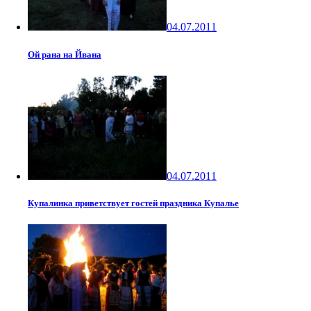
04.07.2011
Ой рана на Йвана
04.07.2011
Купалинка приветствует гостей праздника Купалье