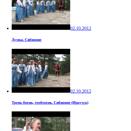
02.10.2012
Думка. Сибиряне
02.10.2012
Трень-брень, терберень. Сибиряне (Иркутск)