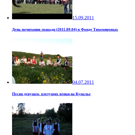
15.09.2011
День почитания лошади (2011.09.04) в Фонде Тихомировых
04.07.2011
Песня девушек, плетущих венки на Купалье