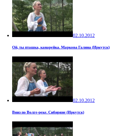
02.10.2012
Ой, ты пташка, канарейка. Маркова Галина (Иркутск)
02.10.2012
Вниз по Волге-реке. Сибиряне (Иркутск)