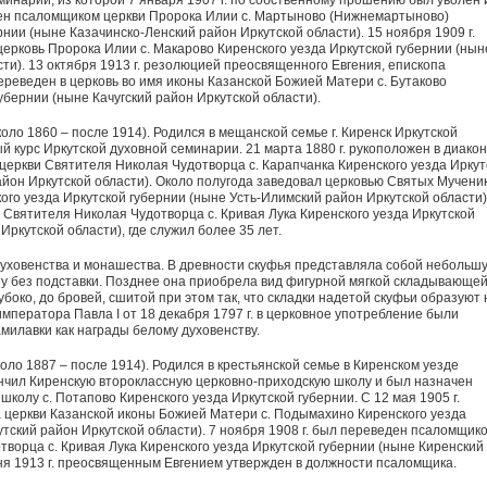
еминарии, из которой 7 января 1907 г. по собственному прошению был уволен и
ачен псаломщиком церкви Пророка Илии с. Марты­ново (Нижнемартыново)
рнии (ныне Казачинско-Ленский район Иркутской области). 15 ноября 1909 г.
церковь Пророка Илии с. Макарово Киренского уезда Иркутской губернии (нын
сти). 13 октября 1913 г. резолюцией преосвященного Евгения, епископа
ереведен в церковь во имя иконы Казанской Божией Матери с. Бутаково
убернии (ныне Качугский район Иркутской области).
ло 1860 – после 1914). Ро­дился в мещанской семье г. Киренск Иркутской
ый курс Иркутской духовной семинарии. 21 марта 1880 г. рукоположен в диакон
а церкви Святителя Николая Чудотворца с. Карапчанка Ки­ренского уезда Иркут
айон Иркутской области). Около полугода заведовал церковью Святых Мучени
кого уезда Иркутской губернии (ныне Усть-Илимский район Иркутской области)
ь Святителя Николая Чудотворца с. Кри­вая Лука Киренского уезда Иркутской
Иркутской области), где служил более 35 лет.
уховенства и монашества. В древности скуфья представляла собой небольш
ашу без подставки. Позднее она приобрела вид фигурной мягкой складывающе
убоко, до бровей, сшитой при этом так, что складки надетой скуфьи образуют 
императора Павла I от 18 декабря 1797 г. в церковное употребление были
милавки как награды белому духовенству.
ло 1887 – после 1914). Родил­ся в крестьянской семье в Киренском уезде
кончил Киренскую второклассную церковно-приходскую школу и был назначен
ко­лу с. Потапово Киренского уезда Иркутской губернии. С 12 мая 1905 г.
 церкви Казанской иконы Божией Матери с. Подымахино Киренского уезда
Кутский район Иркутской области). 7 ноября 1908 г. был переведен псаломщико
ворца с. Кривая Лука Киренского уезда Иркутской губернии (ныне Киренский
ня 1913 г. пре­освященным Евгением утвержден в должности псаломщика.