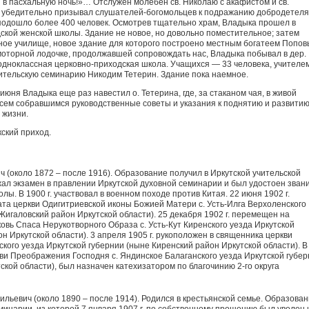
 в пасхальную ночь!»… Отслужен молебен св. Николаю с акафистом и св.
а убедительно призывал слушателей-богомольцев к подражанию добродетел
 подошло более 400 человек. Осмотрев тщательно храм, Владыка прошел в
ской женской школы. Здание не новое, но довольно поместительное; затем
ное училище, новое здание для которого построено местным богатеем Попов
оторной лодочке, продолжавшей сопровождать нас, Владыка побывал в дер.
 одноклассная церковно-приходская школа. Учащихся — 33 человека, учителе
ительскую семинарию Никодим Тетерин. Здание пока наемное.
июня Владыка еще раз навестил о. Тетерина, где, за стаканом чая, в живой
сем собравшимся руководственные советы и указания к поднятию и развити
 жизни.
кский приход.
 (около 1872 – после 1916). Образование получил в Иркутской учительской
жал экзамен в правлении Иркутской духовной семинарии и был удостоен зван
ы. В 1900 г. участвовал в военном походе против Китая. 22 июня 1902 г.
та церкви Оди­гитриевской иконы Божией Матери с. Усть-Илга Верхоленского
Жигаловский район Иркутской области). 25 декабря 1902 г. перемещен на
овь Спаса Нерукотворного Образа с. Усть-Кут Ки­ренского уезда Иркутской
он Иркутской области). 3 апреля 1905 г. рукоположен в священника церкви
кого уезда Иркутской губернии (ныне Киренский район Иркутской области). В
кви Преображения Господня с. Яндинс­кое Балаганского уезда Иркутской губе
тской области), был назначен катехизатором по благочинию 2-го округа
ьевич (около 1890 – после 1914). Родился в крестьянской семье. Образова