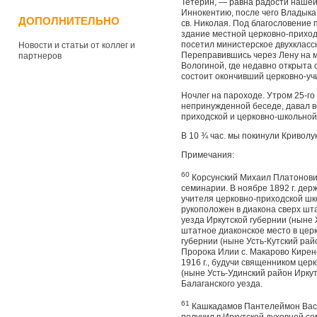
Тетерин, — равна радости нашей
Иннокентию, после чего Владык
ДОПОЛНИТЕЛЬНО
св. Николая. Под благословение
здание местной церковно-приход
посетил министерское двухкласс
Новости и статьи от коллег и
Переправившись через Лену на м
партнеров
Вологиной, где недавно открыта
состоит окончивший церковно-уч
Ночлег на пароходе. Утром 25-го 
непринужденной беседе, давал в
приходской и церковно-школьной
В 10 ¾ час. мы покинули Криволу
Примечания:
60
Корсунский Михаил Платонович
семинарии. В ноябре 1892 г. дер
учителя церковно-приходской школ
рукоположен в диакона сверх шта
уезда Иркутской губернии (ныне 
штатное диаконское место в церк
губернии (ныне Усть-Кутский рай
Пророка Илии с. Макарово Киренс
1916 г., будучи священником цер
(ныне Усть-Удинс­кий район Ирку
Балаганского уезда.
61
Кашкадамов Пантелеймон Васил