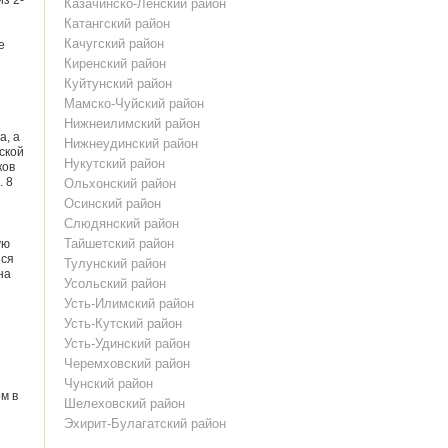
з 2-
Казачинско-Ленский район
Катангский район
Качугский район
е
Киренский район
Куйтунский район
Мамско-Чуйский район
Нижнеилимский район
а, а
Нижнеудинский район
ской
Нукутский район
ков
. 8
Ольхонский район
Осинский район
Слюдянский район
Тайшетский район
ую
йся
Тулунский район
на
Усольский район
Усть-Илимский район
Усть-Кутский район
Усть-Удинский район
Черемховский район
Чунский район
м в
Шелеховский район
Эхирит-Булагатский район