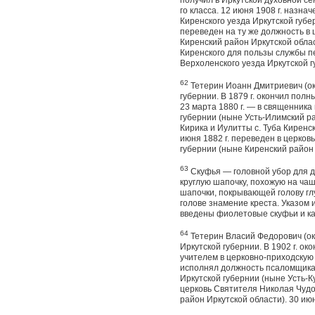
получил в Ир­кутской духовной с
го класса. 12 июня 1908 г. назн
Киренского уезда Иркутской губе
переведен на ту же должность в 
Кирен­ский район Иркутской обла
Киренского для пользы службы п
Верхоленского уезда Иркутской г
62
Тетерин Иоанн Дмитриевич (око
губернии. В 1879 г. окончил полн
23 марта 1880 г. — в священ­ник
губернии (ныне Усть-Илимский р
Кирика и Иулитты с. Туба Киренс
июня 1882 г. переведен в церков
губернии (ныне Киренский район 
63
Скуфья — головной убор для д
круглую шапоч­ку, похожую на ч
шапочки, покрывающей голо­ву гл
голове знамение креста. Указом 
введены фиолетовые скуфьи и ка
64
Тетерин Власий Федорович (око
Иркутской губернии. В 1902 г. о
учителем в церковно-приходскую ш
исполнял должность псаломщика
Иркутской гу­бернии (ныне Усть-
церковь Святителя Николая Чудот
район Иркутской области). 30 ию