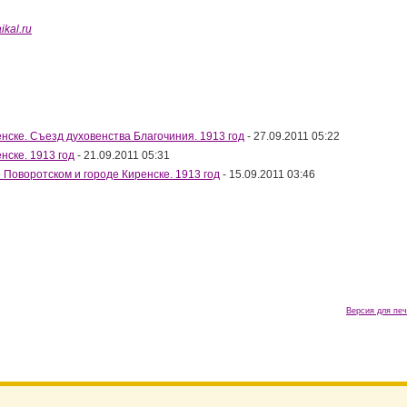
ikal.ru
нске. Съезд духовенства Благочиния. 1913 год
- 27.09.2011 05:22
нске. 1913 год
- 21.09.2011 05:31
 Поворотском и городе Киренске. 1913 год
- 15.09.2011 03:46
Версия для печ