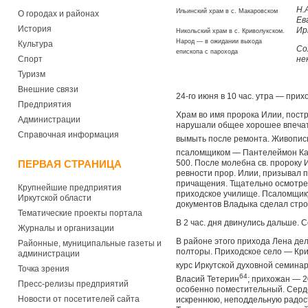
Н.
Ильинский храм в с. Макаровском
О городах и районах
Ев
История
Ир
Никольский храм в с. Криволукском.
Народ — в ожидании выхода
Культура
Со
епископа с парохода
Спорт
не
Туризм
Внешние связи
24-го июня в 10 час. утра — прих
Предприятия
Храм во имя пророка Илии, постр
Администрации
нарушали общее хорошее впечатл
Справочная информация
вымыть после ремонта. Живопись
псаломщиком — Пантелеймон К
ПЕРВАЯ СТРАНИЦА
500. После молебна св. пророку 
ревности прор. Илии, призывал п
причащения. Тщательно осмотрел
Крупнейшие предприятия
приходское училище. Псаломщику
Иркутской области
документов Владыка сделал стро
Тематические проекты портала
В 2 час. дня двинулись дальше. 
Журналы и организации
В районе этого прихода Лена дела
Районные, муниципальные газеты и
полторы. Приходское село — Кри
администрации
курс Иркутской духовной семина
Точка зрения
64
Власий Тетерин
; прихожан — 2
Пресс-релизы предприятий
особенно поместительный. Серде
Новости от посетителей сайта
искреннюю, неподдельную радост