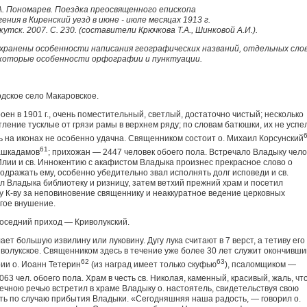
А. Пономарев. Поездка преосвященного епископа
гения в Киренский уезд в июне - июле месяцах 1913 г.
кутск. 2007. С. 230. (составители Крючкова Т.А., Шинковой А.И.).
хранены особенности написания географических названий, отдельных слов
которые особенности орфографии и пунктуации.
одское село Макаровское.
оен в 1901 г., очень поместительный, светлый, достаточно чистый; несколько
ение тусклые от грязи рамы в верхнем ряду; по словам батюшки, их не успе
 на иконах не особенно удачна. Священником состоит о. Михаил Корсунский
61
ашкадамов
; прихожан — 2447 человек обоего пола. Встречало Владыку чело
Илии и св. Иннокентию с акафистом Владыка произнес прекрасное слово о
одражать ему, особенно убедительно звал исполнять долг исповеди и св.
 Владыка библиотеку и ризницу, затем ветхий прежний храм и посетил
 К-ву за неповиновение священнику и неаккуратное ведение церковных
гое внушение.
Соседний приход — Криволукский.
ет большую извилину или луковину. Дугу лука считают в 7 верст, а тетиву его
волукское. Священником здесь в течение уже более 30 лет служит окончивши
62
63
рии о. Иоанн Тетерин
(из наград имеет только скуфью
), псаломщиком —
063 чел. обоего пола. Храм в честь св. Николая, каменный, красивый, жаль, чт
чною речью встретил в храме Владыку о. настоятель, свидетельствуя свою
ь по случаю прибытия Владыки. «Сегодняшняя наша радость, — говорил о.