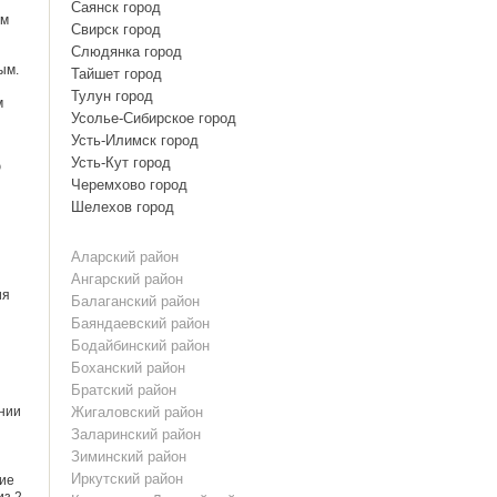
Саянск город
ям
Свирск город
Слюдянка город
ым.
Тайшет город
Тулун город
м
Усолье-Сибирское город
Усть-Илимск город
Усть-Кут город
ю
Черемхово город
Шелехов город
Аларский район
Ангарский район
ия
Балаганский район
Баяндаевский район
Бодайбинский район
Боханский район
Братский район
рнии
Жигаловский район
Заларинский район
Зиминский район
Иркутский район
ние