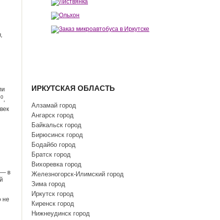
,
ИРКУТСКАЯ ОБЛАСТЬ
ли
60
,
Алзамай город
век
Ангарск город
Байкальск город
Бирюсинск город
Бодайбо город
Братск город
Вихоревка город
 — в
Железногорск-Илимский город
й
Зима город
Иркутск город
о не
Киренск город
Нижнеудинск город