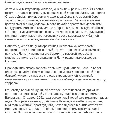
Сейчас здесь живет всего несколько человек.
За темным, выступающим к воде, мысом прибрежный хребет слегка
отступил, давая разместиться небольшой деревне. Здесь находились
Старые Дворы, или деревня Агафонова. Довольно высокий берег
зарос травой по плечи, а зонтичные растения с белыми шапками
цветов высятся над головой. Место начало зарастать и деревьями.
Между ними большое количество разрытых земляных муравейников.
От одного к другому по траве тянутся медвежьи следы. Среди кустов
кислицы нашли пару ям от стоявших здесь домов да кучу банной
каменки – вот и все свидетельства былой жизни.
Напротив, через Лену, отгороженная несколькими островами,
простирается долина реки Чечуй. Чечуй – один из самых рыбных
притоков Лены. Именно на его берегу, по высокой террасе в
километре-полутора от впадения в Лену, располагалась деревня
Пущина
Пробравшись сквозь заросли тальника, кучи нанесенного на берег
плавника и густую траву, я добрался до места деревни. Пройти по
бывшей улице не смог, все сплошь заросло жгучей крапивой,
вымахавшей в рост человека. Пришлось обходить деревню снизу, под
террасой.
От некогда большой Пущиной осталось всего несколько дряхлых
построек. И лишь в одной из них нахожу человека. Это Вениамин
Валерьевич Старцев, 1951 года рождения. Второй уже год живет здесь
один. Он горный инженер, работал в Якутии, в Усть-Янском районе,
был главным инженером рудника, находящегося в 7 километрах от
моря Лаптевых. С 1996 г. на пенсии по шахтовому стажу. В 2008 г.
уехал из Якутии и вернулся на место родной деревни: «Надоело всё.