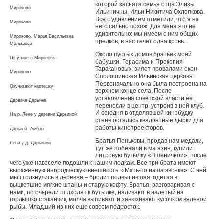
которой заснята семья отца Элизы
Мироново
Ильиничны, Ильи Никитича Охлопкова.
Все с удивлением отметили, что я на
Мироново
него сильно похож. Для меня это не
удивительно: мы имеем с ним общих
Мироново. Мария Васильевна
предков, в нас течет одна кровь.
Малышева
Около пустых домов братьев моей
По улице в Мироново
бабушки, Герасима и Прокопия
Таракановых, зияет провалами окон
Мироново
Сполошинская Ильинская церковь.
Первоначально она была построена на
Окучивают картошку
верхнем конце села. После
установления советской власти ее
Деревня Дарьина
перенесли в центр, устроив в ней клуб.
И сегодня в отделявшей кинобудку
На р. Лене у деревни Дарьиной
стене остались квадратные дырки для
работы кинопроекторов.
Дарьина. Амбар
Братья Пеньковы, продав нам медали,
Лена у д. Дарьиной
тут же побежали в магазин, купили
литровую бутылку «Пшеничной», после
чего уже навеселе подошли к нашим лодкам. Все три брата имеют
выраженную инородческую внешность: «Мать-то наша эвонка». С ней
мы столкнулись в деревне – бродит подвыпившая, одетая в
выцветшие мягкие штаны и старую кофту. Братья, разговаривая с
нами, по очереди подходят к бутылке, наливают в надетый на
горлышко стаканчик, молча выпивают и занюхивают кусочком вяленой
рыбы. Младший из них еще совсем подросток.