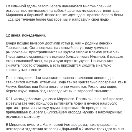
От Ильиной вдоль левого берега начинаются многочисленные
острова, протянувшиеся на добрый десяток километров, вплоть до
Мироново и Дарьиной. Фарватер же идет вдоль правого берега Лены.
Туда, где течение более быстрое, мы и направили свои лодки.
12 июля, понедельник.
Вчера поздно вечером достигли устья р. Чаи – родины ленских
Таракановых. Остановились на левом берегу в виду домиков
рыбоохраны, пристроившихся на крутом взгорке в самом устье Чаи.
Гнуса здесь оказалось не в пример больше, чем в Ильиной. В воздухе
стоит сплошной звон, лицо и руки горят от укусов. Накомарники
снимать просто страшно, а есть приходится уходить в наглухо
застегнутые палатки.
После впадения Чаи каменистое, слегка заиленное ленское дно
становится чистым, отмытым. Вода так же кристально прозрачна, как в
Чечуе. Вообще вид Лены постепенно меняется. Река стала шире,
берега круче, вдоль воды гораздо меньше зарослей тальников.
К 11 часам добрались до села Мироново. Поплыли не по той протоке,
в результате чего пришлось вытягивать лодки в нужное нам русло
против стремнины между двумя островами. Но преодолели,
причаливаем к берегу. В ближайшем огороде мужики в накомарниках
окучивают картошку.
В Мироново вместе с Малиновкой (четыре дома, находящиеся на
некотором отдалении от села) и Дарьиной в 2 километрах (два жилых