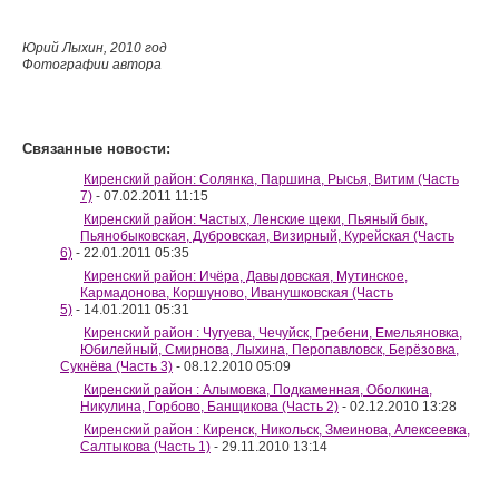
Юрий Лыхин, 2010 год
Фотографии автора
Связанные новости:
Киренский район: Солянка, Паршина, Рысья, Витим (Часть
7)
- 07.02.2011 11:15
Киренский район: Частых, Ленские щеки, Пьяный бык,
Пьянобыковская, Дубровская, Визирный, Курейская (Часть
6)
- 22.01.2011 05:35
Киренский район: Ичёра, Давыдовская, Мутинское,
Кармадонова, Коршуново, Иванушковская (Часть
5)
- 14.01.2011 05:31
Киренский район : Чугуева, Чечуйск, Гребени, Емельяновка,
Юбилейный, Смирнова, Лыхина, Перопавловск, Берёзовка,
Сукнёва (Часть 3)
- 08.12.2010 05:09
Киренский район : Алымовка, Подкаменная, Оболкина,
Никулина, Горбово, Банщикова (Часть 2)
- 02.12.2010 13:28
Киренский район : Киренск, Никольск, Змеинова, Алексеевка,
Салтыкова (Часть 1)
- 29.11.2010 13:14