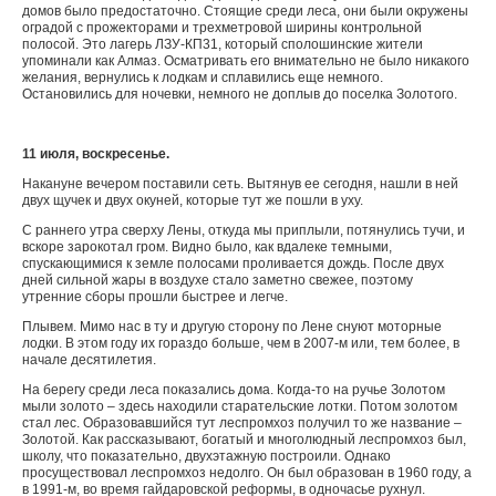
домов было предостаточно. Стоящие среди леса, они были окружены
оградой с прожекторами и трехметровой ширины контрольной
полосой. Это лагерь ЛЗУ-КП31, который сполошинские жители
упоминали как Алмаз. Осматривать его внимательно не было никакого
желания, вернулись к лодкам и сплавились еще немного.
Остановились для ночевки, немного не доплыв до поселка Золотого.
11 июля, воскресенье.
Накануне вечером поставили сеть. Вытянув ее сегодня, нашли в ней
двух щучек и двух окуней, которые тут же пошли в уху.
С раннего утра сверху Лены, откуда мы приплыли, потянулись тучи, и
вскоре зарокотал гром. Видно было, как вдалеке темными,
спускающимися к земле полосами проливается дождь. После двух
дней сильной жары в воздухе стало заметно свежее, поэтому
утренние сборы прошли быстрее и легче.
Плывем. Мимо нас в ту и другую сторону по Лене снуют моторные
лодки. В этом году их гораздо больше, чем в 2007-м или, тем более, в
начале десятилетия.
На берегу среди леса показались дома. Когда-то на ручье Золотом
мыли золото – здесь находили старательские лотки. Потом золотом
стал лес. Образовавшийся тут леспромхоз получил то же название –
Золотой. Как рассказывают, богатый и многолюдный леспромхоз был,
школу, что показательно, двухэтажную построили. Однако
просуществовал леспромхоз недолго. Он был образован в 1960 году, а
в 1991-м, во время гайдаровской реформы, в одночасье рухнул.