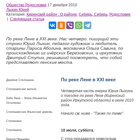
Общество Родословие
17 декабря 2010
Лыхин Юрий
Категория:
Киренский район : О районе
,
Сибирь, Сибирь
,
Родословие
|
Следующая статья
По реке Лене в XXI веке. Нас четверо: пишущий эти
строки Юрий Лыхин, педагог-художник и любитель
старины Лариса Аболина, москвичка Ольга Савина, по
происхождению из ичёрских Березовских, и иркутянин
Дмитрий Ступин, решивший посмотреть, что собой
представляют ленские места.
По реке Лене в XXI веке
Деревня Сполошина
Сполошинские жители
Четвертая часть очерка Юрия Лыхина
о поездке по реке Лене (Киренский
Баба Лина – Элиза Ильинична
район Иркутской области) в июле 2010
Охлопкова
года
Сполошинская Ильинская церковь
Начало см. ниже - "Также по теме"
Сполошина
10 июля, суббота.
Сполошина
С утра предавался невеселым
Братья Пеньковы