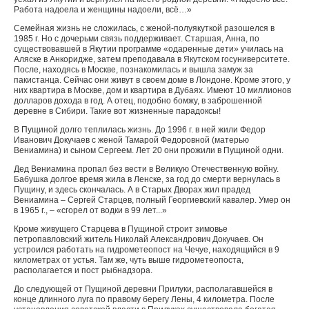
Работа надоела и женщины надоели, всё…»
Семейная жизнь не сложилась, с женой-полуякуткой разошелся в
1985 г. Но с дочерьми связь поддерживает. Старшая, Анна, по
существовавшей в Якутии программе «одаренные дети» училась на
Аляске в Анкоридже, затем преподавала в Якутском госуниверситете.
После, находясь в Москве, познакомилась и вышла замуж за
пакистанца. Сейчас они живут в своем доме в Лондоне. Кроме этого, у
них квартира в Москве, дом и квартира в Дубаях. Имеют 10 миллионов
долларов дохода в год. А отец, подобно бомжу, в заброшенной
деревне в Сибири. Такие вот жизненные парадоксы!
В Пущиной долго теплилась жизнь. До 1996 г. в ней жили Федор
Иванович Докучаев с женой Тамарой Федоровной (матерью
Вениамина) и сыном Сергеем. Лет 20 они прожили в Пущиной одни.
Дед Вениамина пропал без вести в Великую Отечественную войну.
Бабушка долгое время жила в Ленске, за год до смерти вернулась в
Пущину, и здесь скончалась. А в Старых Дворах жил прадед
Вениамина – Сергей Старцев, полный Георгиевский кавалер. Умер он
в 1965 г., – «сгорел от водки в 99 лет...»
Кроме живущего Старцева в Пущиной строит зимовье
петропавловский житель Николай Александрович Докучаев. Он
устроился работать на гидрометеопост на Чечуе, находящийся в 9
километрах от устья. Там же, чуть выше гидрометеопоста,
располагается и пост рыбнадзора.
До следующей от Пущиной деревни Прилуки, располагавшейся в
конце длинного луга по правому берегу Лены, 4 километра. После