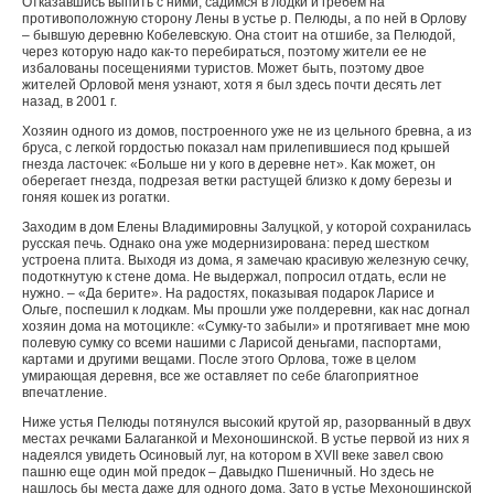
Отказавшись выпить с ними, садимся в лодки и гребем на
противоположную сторону Лены в устье р. Пелюды, а по ней в Орлову
– бывшую деревню Кобелевскую. Она стоит на отшибе, за Пелюдой,
через которую надо как-то перебираться, поэтому жители ее не
избалованы посещениями туристов. Может быть, поэтому двое
жителей Орловой меня узнают, хотя я был здесь почти десять лет
назад, в 2001 г.
Хозяин одного из домов, построенного уже не из цельного бревна, а из
бруса, с легкой гордостью показал нам прилепившиеся под крышей
гнезда ласточек: «Больше ни у кого в деревне нет». Как может, он
оберегает гнезда, подрезая ветки растущей близко к дому березы и
гоняя кошек из рогатки.
Заходим в дом Елены Владимировны Залуцкой, у которой сохранилась
русская печь. Однако она уже модернизирована: перед шестком
устроена плита. Выходя из дома, я замечаю красивую железную сечку,
подоткнутую к стене дома. Не выдержал, попросил отдать, если не
нужно. – «Да берите». На радостях, показывая подарок Ларисе и
Ольге, поспешил к лодкам. Мы прошли уже полдеревни, как нас догнал
хозяин дома на мотоцикле: «Сумку-то забыли» и протягивает мне мою
полевую сумку со всеми нашими с Ларисой деньгами, паспортами,
картами и другими вещами. После этого Орлова, тоже в целом
умирающая деревня, все же оставляет по себе благоприятное
впечатление.
Ниже устья Пелюды потянулся высокий крутой яр, разорванный в двух
местах речками Балаганкой и Мехоношинской. В устье первой из них я
надеялся увидеть Осиновый луг, на котором в XVII веке завел свою
пашню еще один мой предок – Давыдко Пшеничный. Но здесь не
нашлось бы места даже для одного дома. Зато в устье Мехоношинской