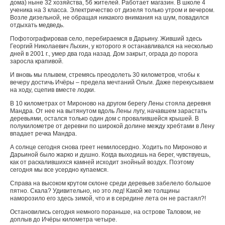
дома) ныне 32 хозяйства, 56 жителей. Работает магазин. В школе 4
ученика на 3 класса. Электричество от дизеля только утром и вечером.
Возле дизельной, не обращая никакого внимания на шум, повадился
отдыхать медведь.
Пофотографировав село, перебираемся в Дарьину. Живший здесь
Георгий Николаевич Лыхин, у которого я останавливался на несколько
дней в 2001 г., умер два года назад. Дом закрыт, ограда до порога
заросла крапивой.
И вновь мы плывем, стремясь преодолеть 30 километров, чтобы к
вечеру достичь Ичёры – предела мечтаний Ольги. Даже перекусываем
на ходу, сцепив вместе лодки.
В 10 километрах от Мироново на другом берегу Лены стояла деревня
Мандра. От нее на вытянутом вдоль Лены лугу, начавшем зарастать
деревьями, остался только один дом с провалившейся крышей. В
полукилометре от деревни по широкой долине между хребтами в Лену
впадает речка Мандра.
А солнце сегодня снова греет немилосердно. Ходить по Мироново и
Дарьиной было жарко и душно. Когда выходишь на берег, чувствуешь,
как от раскалившихся камней исходит знойный воздух. Поэтому
сегодня мы все усердно купаемся.
Справа на высоком крутом склоне среди деревьев забелело большое
пятно. Скала? Удивительно, но это лед! Какой же толщины
наморозило его здесь зимой, что и в середине лета он не растаял?!
Остановились сегодня немного пораньше, на острове Таловом, не
доплыв до Ичёры километра четыре.