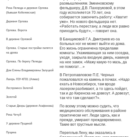
размышлениям. Змеиновскому
фельдшеру, Д.В. Пахоруковой, в этом
Река Пелюда и деревня Орлова
году исполняется 70 лет, она
(бывшая Кобелевская)
собирается закончить работу: «Хватит
уже». Но нового фельдшера нет.
Деревня Орлова
«Работать перестану, а люди все равно
Орлова. Ворота
приходить будут», – говорит она.
В Банщиковой Г.А. Дмитриев из-за
В деревне Орловой
больных ног не может выйти из дома.
Его жизнь ограничена пределами
Орлова. Старые постройки пилятся
комнаты. Ухаживающая за ним соседка,
на дрова
уходя¸ закрыла входную дверь, накинув
Орлова. По берегу Пелюды
на нее замок. «Мажу какую-то мазь, да
не помогат…»
Дом Елены Владимировны Залуцкой
В Петропавловске П.Е. Черных
пожаловался на камень в почках. «Надо
Лагерь ЛЗУ-КП31 (Алмаз)
ехать в Новосибирск, там вроде
Леспромхоз Золотой
лазером разбивают, а то здесь пойдет,
так и до Киренска не довезут. А довезут,
Золотой
так что там сделают?».
По всему этому можно судить, что
Старые Дворы (деревня Агафонова)
медицинского обслуживания в районе
Река Чечуй
практически нет. Люди здесь, как и
прежде, умирают преждевременно.
У деревни Пущиной
Такие вот грустные мысли.
Переплыв Лену, мы оказались в
Пущина