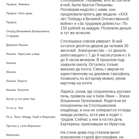
Сполошиной. Первыми, кого встретили
Пущина. Зимовье
в ней, были братья Пеньковы.
Поговорив недолго с нами, они
Пущина. Окно дома
предложили купить две медали: «ХХХ
лет Победы в Великой Отечественной
Пущина
войне» и «За трудовую доблесть». По
150 рублей за каждую. Получили деньги
Огород Вениамина Валерьевича
и тут же исчезли.
Старцева
Сполошина совсем умирает. В ней
Деревня Ильина
остался десяток дворов да человек 30
жителей. Электричество – от дизеля,
Ильина. Заросшая улица
работающего с 7 до 9 часов утром и с 6
до 9 часов вечером. В прошлом году
Ильина
закрыли школу. Остались только
магазин да почта. Связь с миром по
Ильина
единственному на деревню таксофону,
позвонить по которому можно, купив
Ильина. Ворота
карточку на почте.
Ильина. Конопля
Лариса, узнав, где сохранилась русская
печь, привела нас к бабе Лине – Элизе
Возле устья реки Чаи
Ильиничне Охлопковой. Родители ее
похоронены на Сполошинском
Устье р. Чаи
кладбище, и она не собирается отсюда
никуда уезжать, хотя уже и ходит с
По р. Лене. Между Чаей и Мироново
трудом. Сейчас у нее в гостях дочь
Екатерина, приехавшая из Иркутска.
Протока у села Мироново
На стене дома под стеклом висит
Мироново
ксерокопия старой фотографии, на