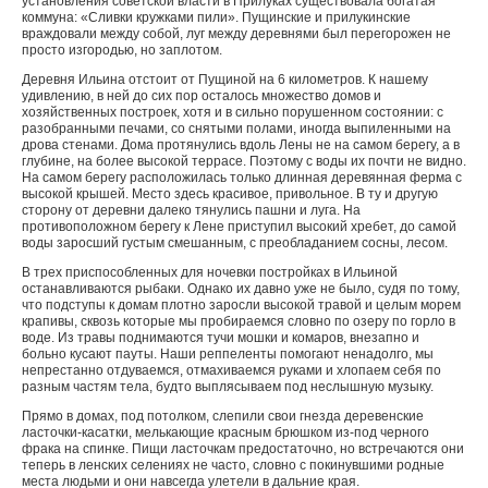
установления советской власти в Прилуках существовала богатая
коммуна: «Сливки кружками пили». Пущинские и прилукинские
враждовали между собой, луг между деревнями был перегорожен не
просто изгородью, но заплотом.
Деревня Ильина отстоит от Пущиной на 6 километров. К нашему
удивлению, в ней до сих пор осталось множество домов и
хозяйственных построек, хотя и в сильно порушенном состоянии: с
разобранными печами, со снятыми полами, иногда выпиленными на
дрова стенами. Дома протянулись вдоль Лены не на самом берегу, а в
глубине, на более высокой террасе. Поэтому с воды их почти не видно.
На самом берегу расположилась только длинная деревянная ферма с
высокой крышей. Место здесь красивое, привольное. В ту и другую
сторону от деревни далеко тянулись пашни и луга. На
противоположном берегу к Лене приступил высокий хребет, до самой
воды заросший густым смешанным, с преобладанием сосны, лесом.
В трех приспособленных для ночевки постройках в Ильиной
останавливаются рыбаки. Однако их давно уже не было, судя по тому,
что подступы к домам плотно заросли высокой травой и целым морем
крапивы, сквозь которые мы пробираемся словно по озеру по горло в
воде. Из травы поднимаются тучи мошки и комаров, внезапно и
больно кусают пауты. Наши реппеленты помогают ненадолго, мы
непрестанно отдуваемся, отмахиваемся руками и хлопаем себя по
разным частям тела, будто выплясываем под неслышную музыку.
Прямо в домах, под потолком, слепили свои гнезда деревенские
ласточки-касатки, мелькающие красным брюшком из-под черного
фрака на спинке. Пищи ласточкам предостаточно, но встречаются они
теперь в ленских селениях не часто, словно с покинувшими родные
места людьми и они навсегда улетели в дальние края.