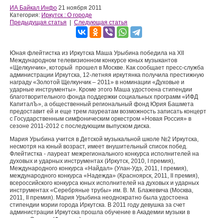
ИА Байкал Инфо
21 ноября 2011
Категория:
Иркутск : О городе
Предыдущая статья
|
Следующая статья
Юная флейтистка из Иркутска Маша Урыбина победила на XII
Международном телевизионном конкурсе юных музыкантов
«Щелкунчик», который прошел в Москве. Как сообщает пресс-служба
администрации Иркутска, 12-летняя иркутянка получила престижную
награду «Золотой Щелкунчик – 2011» в номинации «Духовые и
ударные инструменты». Кроме этого Маша удостоена стипендии
благотворительного фонда поддержки социальных программ «ИФД
КапиталЪ», а общественный региональный фонд Юрия Башмета
предоставит ей и еще трем лауреатам возможность записать концерт
с Государственным симфоническим оркестром «Новая Россия» в
сезоне 2011-2012 с последующим выпуском диска.
Мария Урыбина учится в Детской музыкальной школе №2 Иркутска,
несмотря на юный возраст, имеет внушительный список побед.
Флейтистка - лауреат межрегионального конкурса исполнителей на
духовых и ударных инструментах (Иркутск, 2010, I премия),
Международного конкурса «Найдал» (Улан-Удэ, 2011, I премия),
международного конкурса «Надежда» (Красноярск, 2011, II премия),
всероссийского конкурса юных исполнителей на духовых и ударных
инструментах «Серебряные трубы» им. В. М. Блажевича (Москва,
2011, II премия). Мария Урыбина неоднократно была удостоена
стипендии мэрии города Иркутска. В 2011 году девушка за счет
администрации Иркутска прошла обучение в Академии музыки в