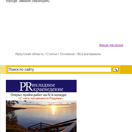
городе Эвиане (Франция).
Версия для печати
Иркутская область
/
Cтатьи
/
Основное
/
Все материалы