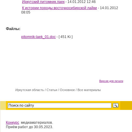
Иркутский питомник лаек
- 14.01.2012 12:46
К истории породы восточносибирской лайки
- 14.01.2012
08:05
Файлы:
pitomnik-laek_01.doc
- [ 451 Ki ]
Версия для печати
Иркутская область
/
Cтатьи
/
Основное
/
Все материалы
Конкурс
медиаматериалов.
Приём работ до 30.05.2023.