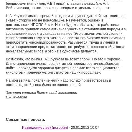
брошюрами (например, А.В. Гейца), главами в книгах (см. А.Т.
Войлочников), но как правило, освещали отдельные вопросы.
Н.А. Кружков долгое время был одним из руководителей питомника, он
знает историю его не понаслышке. Разумеется, ошибки в
деятельности ИПОПС были. Но не будем забывать, что работники
питомника приняли самое активное участие в становлении породы и в
составлении проекта стандарта на нее. Это в значительной степени
способствовало тому, что экстерьер восточносибирских лаек начинает
приобретать консолидированность. Разумеется, труда и умения в
этом направлении предстоит много, потребуется жесткая выбраковка
нежелательных типов, а это не в одночасье делается.
Возможно, что книга Н.А. Кружкова вызовет споры. Но это и хорошо.
Для становления очень перспективной породы восточносибирская
лайка необходима здоровая дискуссия прежде всего специалистов-
кинологов и, конечно же, энтузиастов наших пород лаек.
На мой взгляд, появление книги надо только приветствовать и
пожелать, чтобы она была не единственной.
Эксперт-кинолог Всесоюзной категории
В.А. Кулаков
Связанные новости:
Разведение лаек (история)
- 28.01.2012 10:07