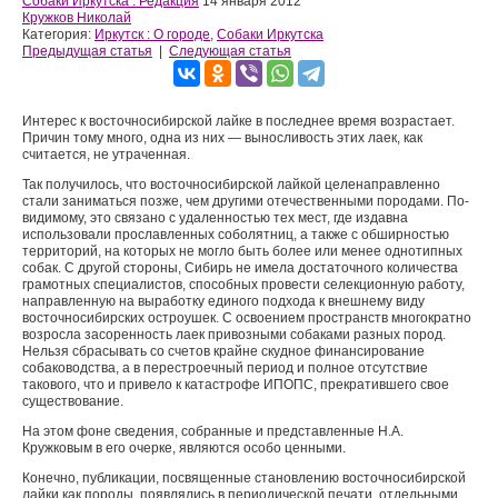
Собаки Иркутска : Редакция
14 января 2012
Кружков Николай
Категория:
Иркутск : О городе
,
Собаки Иркутска
Предыдущая статья
|
Следующая статья
Интерес к восточносибирской лайке в последнее время возрастает.
Причин тому много, одна из них — выносливость этих лаек, как
считается, не утраченная.
Так получилось, что восточносибирской лайкой целенаправленно
стали заниматься позже, чем другими отечественными породами. По-
видимому, это связано с удаленностью тех мест, где издавна
использовали прославленных соболятниц, а также с обширностью
территорий, на которых не могло быть более или менее однотипных
собак. С другой стороны, Сибирь не имела достаточного количества
грамотных специалистов, способных провести селекционную работу,
направленную на выработку единого подхода к внешнему виду
восточносибирских остроушек. С освоением пространств многократно
возросла засоренность лаек привозными собаками разных пород.
Нельзя сбрасывать со счетов крайне скудное финансирование
собаководства, а в перестроечный период и полное отсутствие
такового, что и привело к катастрофе ИПОПС, прекратившего свое
существование.
На этом фоне сведения, собранные и представленные Н.А.
Кружковым в его очерке, являются особо ценными.
Конечно, публикации, посвященные становлению восточносибирской
лайки как породы, появлялись в периодической печати, отдельными