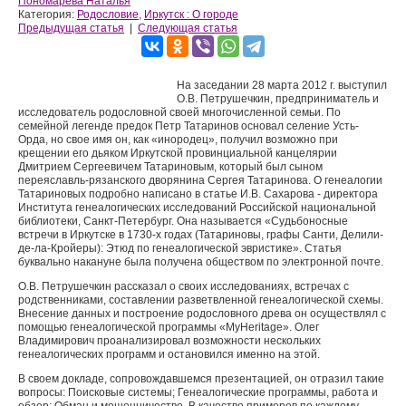
Пономарева Наталья
Категория:
Родословие
,
Иркутск : О городе
Предыдущая статья
|
Следующая статья
На заседании 28 марта 2012 г. выступил
О.В. Петрушечкин, предприниматель и
исследователь родословной своей многочисленной семьи. По
семейной легенде предок Петр Татаринов основал селение Усть-
Орда, но свое имя он, как «инородец», получил возможно при
крещении его дьяком Иркутской провинциальной канцелярии
Дмитрием Сергеевичем Татариновым, который был сыном
переяславль-рязанского дворянина Сергея Татаринова. О генеалогии
Татариновых подробно написано в статье И.В. Сахарова - директора
Института генеалогических исследований Российской национальной
библиотеки, Санкт-Петербург. Она называется «Судьбоносные
встречи в Иркутске в 1730-х годах (Татариновы, графы Санти, Делили-
де-ла-Кройеры): Этюд по генеалогической эвристике». Статья
буквально накануне была получена обществом по электронной почте.
О.В. Петрушечкин рассказал о своих исследованиях, встречах с
родственниками, составлении разветвленной генеалогической схемы.
Внесение данных и построение родословного древа он осуществлял с
помощью генеалогической программы «MyHeritage». Олег
Владимирович проанализировал возможности нескольких
генеалогических программ и остановился именно на этой.
В своем докладе, сопровождавшемся презентацией, он отразил такие
вопросы: Поисковые системы; Генеалогические программы, работа и