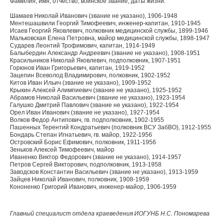
Фамилия, имя, отчество, воинское звание, даты жизни:
Шамаев Николай Иванович (звание не указано), 1906-1948
Ментешашвили Георгий Тимофеевич, инженер-капитан, 1910-1945
Исаев Георгий Яковлевич, полковник медицинской службы, 1899-1946
Мальковская Елена Петровна, майор медицинской службы, 1898-1947
Сударев Леонтий Трофимович, капитан, 1914-1949
Балыбердин Александр Андреевич (звание не указано), 1908-1951
Красильников Николай Яковлевич, подполковник, 1907-1951
Горюнов Иван Григорьевич, капитан, 1919-1952
Зацепин Всеволод Владимирович, полковник, 1902-1952
Китов Иван Ильич (звание не указано), 1909-1952
Крыкин Алексей Алимпиевич (звание не указано), 1925-1952
Абрамов Николай Васильевич (звание не указано), 1923-1954
Галушко Дмитрий Павлович (звание не указано), 1922-1954
Орел Иван Иванович (звание не указано), 1927-1954
Волков Федор Антипович, гв. подполковник, 1902-1955
Пашенных Терентий Кондратьевич (полковник ВСУ ЗабВО), 1912-1955
Бондарь Степан Игнатьевич, гв. майор, 1922-1956
Островский Борис Ефимович, полковник, 1911-1956
Зеньков Алексей Тимофеевич, майор
Иваненко Виктор Федорович (звание не указано), 1914-1957
Петров Сергей Викторович, подполковник, 1913-1958
Заводсков Константин Васильевич (звание не указано), 1913-1959
Зайцев Николай Иванович, полковник, 1908-1959
Кононенко Григорий Иванович, инженер-майор, 1906-1959
Главный специалист отдела краеведения ИОГУНБ Н.С. Пономарева