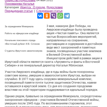
Общество Родословие
04 мая 2012
Пономарева Наталья
Категория:
Иркутск : О городе
,
Родословие
Предыдущая статья
|
Следующая статья
3 мая, накануне Дня Победы, на
За ограждением Мемориала
Амурском кладбище была проведена
акция «Чистая память». Она является
Работа на офицерском кладбище
частью Всероссийских мероприятий,
направленных на сохранение,
Начальник поискового отряда
реставрацию и содержание в достойном
«Восточный рубеж» И.В. Сеченов
виде мест захоронений и памятных
знаков, посвященных участию земляков
Студенты Иркутского авиатехникума
в Великой Отечественной войне.
Инициатором действий в рамках акции в
Иркутской области является газета «Аргументы и факты в Восточной
Сибири» и ее генеральный директор Наталья Яблонская.
Участок Амурского кладбища, где в годы войны были похоронены
советские воины, умершие в эвакогоспиталях Иркутска, выбран не
случайно. В 1977 году здесь сооружен мемориальный комплекс,
посвященный памяти почти тысяче защитников Отечества, навеки
оставшихся в иркутской земле. Со дня его создания городскими
властями на этой территории поддерживается идеальный порядок.
Однако рядом, буквально за ограждением Мемориала, сосредоточены
захоронения офицеров – участников Великой Отечественной войны,
умерших после 1945 года. По воспоминаниям старожилов, этот