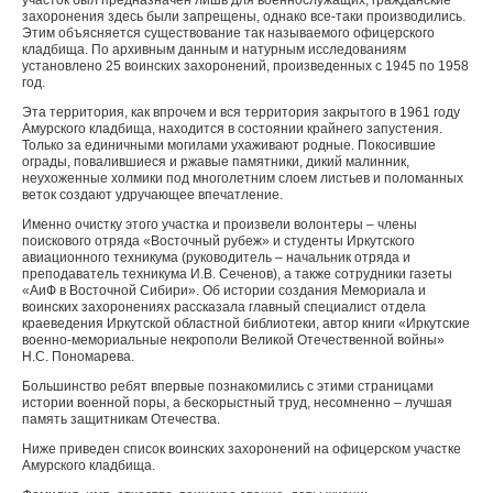
участок был предназначен лишь для военнослужащих, гражданские
захоронения здесь были запрещены, однако все-таки производились.
Этим объясняется существование так называемого офицерского
кладбища. По архивным данным и натурным исследованиям
установлено 25 воинских захоронений, произведенных с 1945 по 1958
год.
Эта территория, как впрочем и вся территория закрытого в 1961 году
Амурского кладбища, находится в состоянии крайнего запустения.
Только за единичными могилами ухаживают родные. Покосившие
ограды, повалившиеся и ржавые памятники, дикий малинник,
неухоженные холмики под многолетним слоем листьев и поломанных
веток создают удручающее впечатление.
Именно очистку этого участка и произвели волонтеры – члены
поискового отряда «Восточный рубеж» и студенты Иркутского
авиационного техникума (руководитель – начальник отряда и
преподаватель техникума И.В. Сеченов), а также сотрудники газеты
«АиФ в Восточной Сибири». Об истории создания Мемориала и
воинских захоронениях рассказала главный специалист отдела
краеведения Иркутской областной библиотеки, автор книги «Иркутские
военно-мемориальные некрополи Великой Отечественной войны»
Н.С. Пономарева.
Большинство ребят впервые познакомились с этими страницами
истории военной поры, а бескорыстный труд, несомненно – лучшая
память защитникам Отечества.
Ниже приведен список воинских захоронений на офицерском участке
Амурского кладбища.