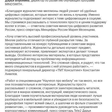
Дарья Воронина
, директор по развитию обучающих программ
MINDSMITH.
«Благодаря журналистике миллионы людей узнают об удобных
цифровых сервисах, которые меняют их жизнь к лучшему. Именно
журналисты подогревают интерес к теме цифровизации в социуме.
Мы стремимся рассказывать о технологиях просто и ценим поддержку
коллег в этом», — отметила советник министра цифрового развития
России, пресс-секретарь Минцифры России Мария Мезенцева.
«Хочу отметить высокий профессиональный уровень участников.
Многие работы отличаются глубиной раскрытия темы. За
представленными на конкурс публикациями и сюжетами видна
системная работа. Журналисты детально изучают предмет,
анализируют источники, привлекают экспертов и делают точные
выводы. Особенно интересны материалы, в которых представлен
непредвзятый взгляд на проблематику информационно-
коммуникационных технологий. Это сложная сфера, и радует, что так
много специалистов в изданиях с ней успешно работают», —
подчеркнул генеральный директор «ТМТ Консалтинг» Константин
Анкилов.
«Работ в спецноминации “Научпоп про мобилу” не так много, но все
они познавательные и интересные. Журналисты просто
рассказывают о сложном, стараются заинтересовывать читателя,
работая в жанрах комиксов, инструкций, юмористического сказа.
Благодаря таким поучительным материалам люди начинают лучше
разбираться в мобильной связи и убеждаются в ее безопасности,
радиофобия теряет всякий смысл, а шапочки из фольги становятся
реквизитом», — прокомментировала руководитель направления
корпоративных коммуникаций, пресс-секретарь Tele2 Дарья