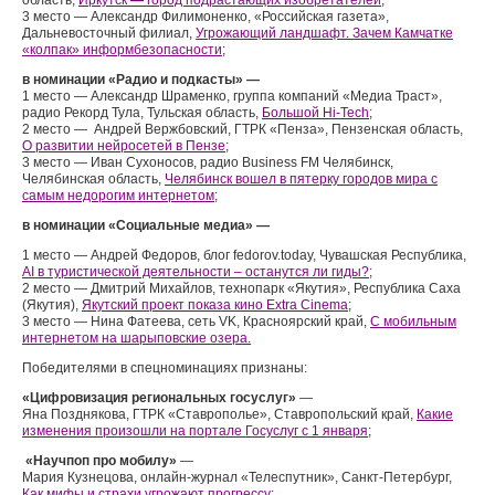
область,
Иркутск
—
город подрастающих изобретателей
;
3 место — Александр Филимоненко, «Российская газета»,
Дальневосточный филиал,
Угрожающий ландшафт. Зачем Камчатке
«колпак» информбезопасности
;
в номинации «Радио и подкасты» —
1 место — Александр Шраменко, группа компаний «Медиа Траст»,
радио Рекорд Тула, Тульская область,
Большой Hi-Tech
;
2 место — Андрей Вержбовский, ГТРК «Пенза», Пензенская область,
О развитии нейросетей в Пензе
;
3 место — Иван Сухоносов, радио Business FM Челябинск,
Челябинская область,
Челябинск вошел в пятерку городов мира с
самым недорогим интернетом
;
в номинации «Социальные медиа» —
1 место — Андрей Федоров, блог fedorov.today, Чувашская Республика,
AI в туристической деятельности – останутся ли гиды?;
2 место — Дмитрий Михайлов, технопарк «Якутия», Республика Саха
(Якутия),
Якутский проект показа кино Extra Cinema
;
3 место — Нина Фатеева, сеть VK, Красноярский край,
С мобильным
интернетом на шарыповские озера.
Победителями в спецноминациях признаны:
«Цифровизация региональных госуслуг»
—
Яна Позднякова, ГТРК «Ставрополье», Ставропольский край,
Какие
изменения произошли на портале Госуслуг с 1 января
;
«Научпоп про мобилу»
—
Мария Кузнецова, онлайн-журнал «Телеспутник», Санкт-Петербург,
Как мифы и страхи угрожают прогрессу
;