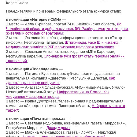
Колесникова.
Победителями и призерами федерального этапа конкурса стали:
в номинации «Интернет-СМИ» —
1 место — Алла Скрипова, портал 74.ru, Челябинская область,
До
Челябинской области добралась связь 5G. Разбираемся, что это даст
жителям и сотовым операторам
;
2 место — Эвелина Киселёва, информационное агентство «Татар-
информ», Республика Татарстан,
Штрих-коды, Face ID и никаких
медицинских ошибок: в РКБ произошла цифровая революция
;
3 место — Соловьев Антон, сетевое издание «МК в Карелии»,
Республика Карелия,
Олонецкие гуси грозят стать героями онлайн-
трансляций
;
в номинации «Телевидение» —
1 место — Патимат Бурзиева, республиканская государственная
вещательная компания «Дагестан», Республика Дагестан,
Как
дагестанцы солнце приручили
;
2 место — Анастасия Ольденбургская, АНО «Ямал-Медиа», Ямало-
Ненецкий автономный округ,
Цифровизация на Ямале. Как
«поумнеют» северные города
;
3 место — Ирина Дмитриева, телевизионная и радиовещательная
компания «Липецкое время», Липецкая область,
Нейросеть: что это
такое?
;
в номинация «Печатная пресса» —
1 место — Светлана Родионова, еженедельная газета «Мордовия»,
Республика Мордовия,
Доход у дома
;
2 место — Марина Александрова, газета «Иркутск», Иркутская