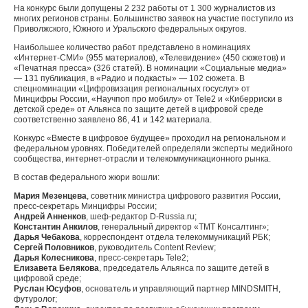
На конкурс были допущены 2 232 работы от 1 300 журналистов из
многих регионов страны. Большинство заявок на участие поступило из
Приволжского, Южного и Уральского федеральных округов.
Наибольшее количество работ представлено в номинациях
«Интернет-СМИ» (955 материалов), «Телевидение» (450 сюжетов) и
«Печатная пресса» (326 статей). В номинации «Социальные медиа»
— 131 публикация, в «Радио и подкасты» — 102 сюжета. В
спецноминации «Цифровизация региональных госуслуг» от
Минцифры России, «Научпоп про мобилу» от Tele2 и «Киберриски в
детской среде» от Альянса по защите детей в цифровой среде
соответственно заявлено 86, 41 и 142 материала.
Конкурс «Вместе в цифровое будущее» проходил на региональном и
федеральном уровнях. Победителей определяли эксперты медийного
сообщества, интернет-отрасли и телекоммуникационного рынка.
В состав федерального жюри вошли:
Мария Мезенцева
, советник министра цифрового развития России,
пресс-секретарь Минцифры России;
Андрей Анненков
, шеф-редактор D-Russia.ru;
Константин Анкилов
, генеральный директор «ТМТ Консалтинг»;
Дарья Чебакова
, корреспондент отдела телекоммуникаций РБК;
Сергей Половников
, руководитель Content Review;
Дарья Колесникова
, пресс-секретарь Tele2;
Елизавета Белякова
, председатель Альянса по защите детей в
цифровой среде;
Руслан Юсуфов
, основатель и управляющий партнер MINDSMITH,
футуролог;