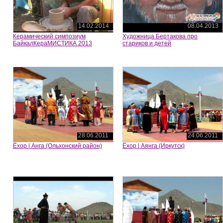
14.02.2014
08.04.2013
Керамический симпозиум
Художница Бертакова про
БайкалКераМИСТИКА 2013
стариков и детей
28.06.2011
24.06.2011
Ёхор | Анга (Ольхонский район)
Ёхор | Аянга (Иркутск)