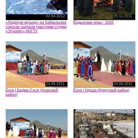
02.04.2012
05.11.2011
«Ледяную музыку» на байкальских
Ёрдынские игры - 2005
торосах сыграли участники студии
«Этнобит» ИрГТУ
24.06.2011
24.06.2011
Ёхор | Бадма-Сэсэг (Аларский
Ёхор | Одуша (Нукутский район)
район)