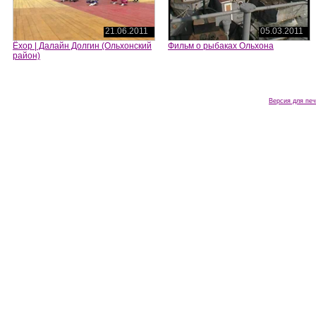
21.06.2011
05.03.2011
Ёхор | Далайн Долгин (Ольхонский
Фильм о рыбаках Ольхона
район)
Версия для печ