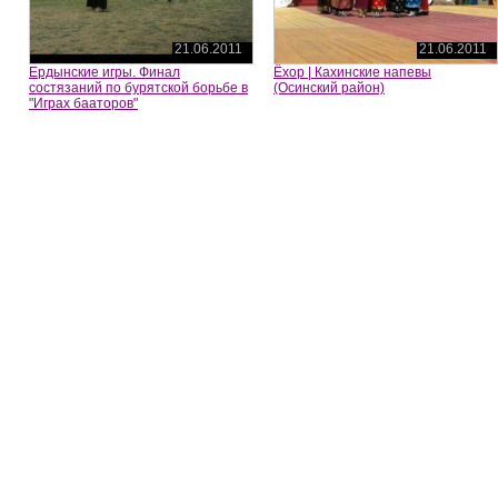
21.06.2011
21.06.2011
Ердынские игры. Финал
Ёхор | Кахинские напевы
состязаний по бурятской борьбе в
(Осинский район)
"Играх бааторов"