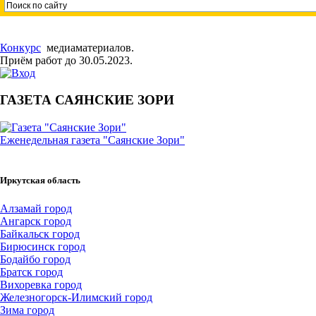
Конкурс
медиаматериалов.
Приём работ до 30.05.2023.
ГАЗЕТА САЯНСКИЕ ЗОРИ
Еженедельная газета "Саянские Зори"
Иркутская область
Алзамай город
Ангарск город
Байкальск город
Бирюсинск город
Бодайбо город
Братск город
Вихоревка город
Железногорск-Илимский город
Зима город