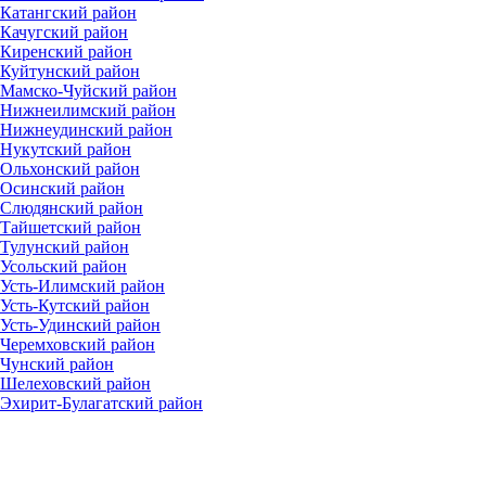
Катангский район
Качугский район
Киренский район
Куйтунский район
Мамско-Чуйский район
Нижнеилимский район
Нижнеудинский район
Нукутский район
Ольхонский район
Осинский район
Слюдянский район
Тайшетский район
Тулунский район
Усольский район
Усть-Илимский район
Усть-Кутский район
Усть-Удинский район
Черемховский район
Чунский район
Шелеховский район
Эхирит-Булагатский район