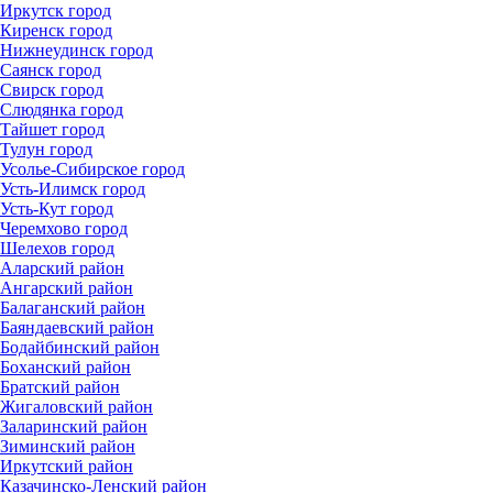
Иркутск город
Киренск город
Нижнеудинск город
Саянск город
Свирск город
Слюдянка город
Тайшет город
Тулун город
Усолье-Сибирское город
Усть-Илимск город
Усть-Кут город
Черемхово город
Шелехов город
Аларский район
Ангарский район
Балаганский район
Баяндаевский район
Бодайбинский район
Боханский район
Братский район
Жигаловский район
Заларинский район
Зиминский район
Иркутский район
Казачинско-Ленский район