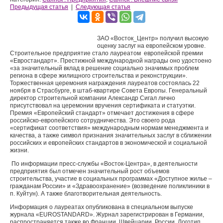
Предыдущая статья
|
Следующая статья
ЗАО «Восток_Центр» получил высокую
оценку заслуг на европейском уровне.
Строительное предприятие стало лауреатом европейской премии
«Евростандарт». Престижной международной награды оно удостоено
«за значительный вклад в решение социально значимых проблем
региона в сфере жилищного строительства и реконструкции».
Торжественная церемония награждения лауреатов состоялась 22
ноября в Страсбурге, в штаб-квартире Совета Европы. Генеральный
директор строительной компании Александр Сигал лично
присутствовал на церемонии вручения сертификата и статуэтки.
Премия «Европейский стандарт» отмечает достижения в сфере
российско-европейского сотрудничества. Это своего рода
«сертификат соответствия» международным нормам менеджмента и
качества, а также символ признания значительных заслуг в сближении
российских и европейских стандартов в экономической и социальной
жизни.
По информации пресс-службы «Восток-Центра», в деятельности
предприятия был отмечен значительный рост объемов
строительства, участие в социальных программах «Доступное жилье –
гражданам России» и «Здравоохранение» (возведение поликлиники в
п. Куйтун). А также благотворительная деятельность.
Информация о лауреатах опубликована в специальном выпуске
журнала «EUROSTANDARD». Журнал зарегистрирован в Германии,
распространяется также во Франции, Швейцарии, России. Логотип