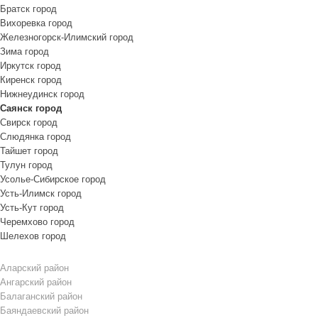
Братск город
Вихоревка город
Железногорск-Илимский город
Зима город
Иркутск город
Киренск город
Нижнеудинск город
Саянск город
Свирск город
Слюдянка город
Тайшет город
Тулун город
Усолье-Сибирское город
Усть-Илимск город
Усть-Кут город
Черемхово город
Шелехов город
Аларский район
Ангарский район
Балаганский район
Баяндаевский район