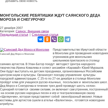
Добавить свою новость
МОНГОЛЬСКИЕ РЕБЯТИШКИ ЖДУТ САЯНСКОГО ДЕДА
МОРОЗА И СНЕГУРОЧКУ
27 декабря 2007
Категория:
Саянск : Внешние связи
Предыдущая статья
|
Следующая статья
Представительство Иркутской области
в Монголии для проведения новогодних
Саянский Дед Мороз в Монголии
утренников для монгольских
школьников пригласило в столицу
саянких артистов. В Улан-Батор поедут методист Центра народного
творчества Ирина Ковалева и солист ансамбля «Каравай» Юрий Мурашов.
Они будут выступать на детских праздниках, организованных Российским
центром науки и культуры. Организует поездку управление культуры
городской администрации. С 25-го по 27-ое декабря в столице Монголии
пройдут елки для учащихся русско-язычных, посольских и монгольских школ.
Дед Мороз и Снегурочка в течение трех дней проведут шесть «елок».
Сценарий готовится своими силами, он включает сам утренник, построенный
на основе русских народных песен и игр и театрализованную сказку
«Щелкунчик», которая представляет собой своеобразный мюзикл. Новые
костюмы для артистов сшили в ателье «Валентина», готовятся новогодние
атрибуты.