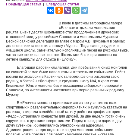
Предыдущая статья
|
Следующая статья
В июле в детском загородном лагере
«Елочка» отдыхали монгольские
ребята. Визит десяти школьников стал продолжением дружеских
отношений между российским Саянском и монгольским Мурэном.
Весной саянская делегация во главе с мэром А.В. Трухиным в рамках
делового визита посетила школу г.Мурэна. Тогда саянцев удивили
учащиеся школы, замечательно исполнявшие песни на русском языке,
читавшие стихи наших поэтов. Школьники были приглашены на
летние каникулы для отдыха в «Елочку».
Благодаря работникам лагеря, дни пребывания юных монголов
на саянской земле были наполнены интересными событиями. Ребят
возили на экскурсии в Картинную галерею, где они рисовали свою
родину, в бассейн «Дельфин», в среднюю школу №4, в храм села
Кимильтей. Юные монголы были восхищены сибирской природой и
Саянском, по численности населения примерно равным их родному
Мурэну.
В «Елочке» монголы принимали активное участие во всех
спортивных и развлекательных мероприятиях: научились кататься на
роликах, выиграли волейбольный матч у ребят из профилактория
«Кедр», устраивали концерты для друзей. За две недели гости очень
сдружились с русскими сверстниками. Перед отъездом дарили друг
другу сувениры, обменивались электронными адресами.
Администрация лагеря подготовила для монголов небольшие
подарки. «Эта поездка для ребят - большое счастье, - сказала