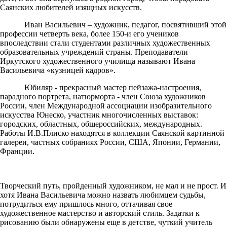
Саянских любителей изящных искусств.
Иван Васильевич – художник, педагог, посвятивший этой
профессии четверть века, более 150-и его учеников
впоследствии стали студентами различных художественных
образовательных учреждений страны. Преподаватели
Иркутского художественного училища называют Ивана
Васильевича «кузницей кадров».
Юбиляр - прекрасный мастер пейзажа-настроения,
парадного портрета, натюрморта - член Союза художников
России, член Международной ассоциации изобразительного
искусства Юнеско, участник многочисленных выставок:
городских, областных, общероссийских, международных.
Работы И.В.Плиско находятся в коллекции Саянской картинной
галереи, частных собраниях России, США, Японии, Германии,
Франции.
Творческий путь, пройденный художником, не мал и не прост. И
хотя Ивана Васильевича можно назвать любимцем судьбы,
потрудиться ему пришлось много, оттачивая свое
художественное мастерство и авторский стиль. Задатки к
рисованию были обнаружены еще в детстве, чуткий учитель