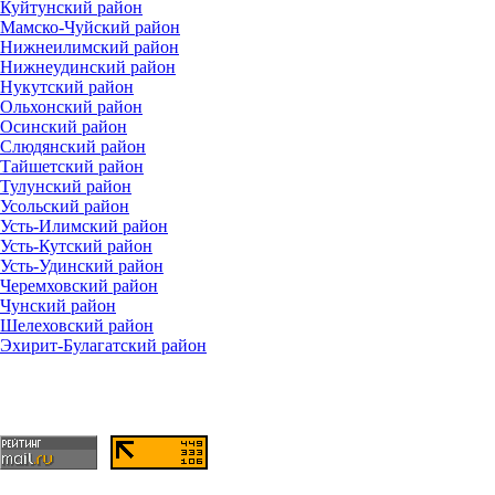
Куйтунский район
Мамско-Чуйский район
Нижнеилимский район
Нижнеудинский район
Нукутский район
Ольхонский район
Осинский район
Слюдянский район
Тайшетский район
Тулунский район
Усольский район
Усть-Илимский район
Усть-Кутский район
Усть-Удинский район
Черемховский район
Чунский район
Шелеховский район
Эхирит-Булагатский район