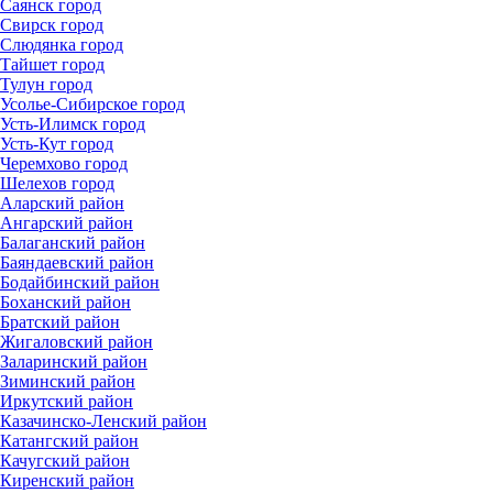
Саянск город
Свирск город
Слюдянка город
Тайшет город
Тулун город
Усолье-Сибирское город
Усть-Илимск город
Усть-Кут город
Черемхово город
Шелехов город
Аларский район
Ангарский район
Балаганский район
Баяндаевский район
Бодайбинский район
Боханский район
Братский район
Жигаловский район
Заларинский район
Зиминский район
Иркутский район
Казачинско-Ленский район
Катангский район
Качугский район
Киренский район