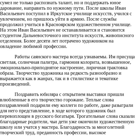
сумел не только распознать талант, но и поддержать юное
дарование, направить по нужному пути. После школы Иван
Васильевич поступил в Иркутское училище искусств, учился с
увлечением, но пришлось уйти в армию. После службы
продолжил учиться в Красноярском художественном училище.
На этом Иван Васильевич не останавливается и становится
студентом Дальневосточного института искусств, живописного
отделения. Более десяти лет потрачено художником на
овладение любимой профессии.
Работы саянского мастера всегда узнаваемы. Им присуща
светлая, солнечная палитра, гармония колорита, возвышенное,
эмоционально-приподнятое настроение, лиричная трактовка
образа. Творчество художника на редкость разнообразно и
выражается как в жанрах, так и в стилистике и тематике
произведений.
Поздравить юбиляра с открытием выставки пришли
влюбленные в его творчество горожане. Теплые слова
поздравлений подарили ему коллеги по работе, даже разыграли
для него представление, в ходе которого художник был
перевоплощен в русского богатыря. Трогательные слова сказали
благодарные родители, чьи дети уже окончили художественную
школу или учатся у мастера. Благодарность за многолетний
творческий труд, преданность профессии, высокое