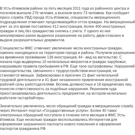
В Усть-Илимском районе за пять месяцев 2011 года из районного центра и
поселков выехали 276 человек, а въехали всего 73 человека. Как сообщает
пресс-служба УВД города Усть-Илимска, специалисты миграционного
подразделения отмечают продолжающийся отток граждан. На миграционный
учет за это время поставлено 412 иностранцев, более 400 иностранных
граждан и лиц без гражданства снялись с учета. У одного из них
аннулировано ранее выданное разрешение на работу, двум отказано в
выдаче разрешительных документов.
Специалисты ФМС отмечают увеличение числа иностранных граждан,
законно находящихся на территории города и района. Получили разрешение
на временное проживание 138 иностранцев, 44 - вид на жительство. С
начала года выдворены 10 нелегальных мигрантов и граждан зарубежья,
нарушивших правила пребывания в РФ. Еще трое оштрафованы. Нарушений
законодательства, связанного с трудоустройством иностранцев, не
становится меньше. Зафиксирован и пресечен 21 факт нелегальной
трудовой деятельности и 41 факт незаконного привлечения иностранной
рабочей силы работодателями. Восемь должностных и 18 юридических лиц
понесли ответственность за подобные нарушения. Решением суда
приостанавливалась деятельность предприятия, на котором нелегально
работали гастарбайтеры.
Значительно увеличилось число обращений граждан в миграционную службу
через Интернет-портал «Государственные услуги». Более 40 таких
электронных обращений поступило в течение пяти месяцев в ФМС Усть-
Илимска. Еще несколько граждан воспользовались Интернетом для
оформления заграничного паспорта нового поколения и оформления
паспортов гражданина РФ