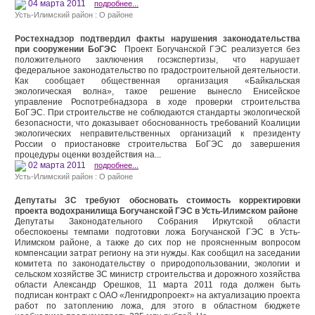
04 марта 2011
подробнее...
Усть-Илимский район : О районе
Ростехнадзор подтвердил факты нарушения законодательства
при сооружении БоГЭС
Проект Богучанской ГЭС реализуется без
положительного заключения госэкспертизы, что нарушает
федеральное законодательство по градостроительной деятельности.
Как сообщает общественная организация «Байкальская
экологическая волна», такое решение вынесло Енисейское
управление Роспотребнадзора в ходе проверки строительства
БоГЭС. При строительстве не соблюдаются стандарты экологической
безопасности, что доказывает обоснованность требований Коалиции
экологических неправительственных организаций к президенту
России о приостановке строительства БоГЭС до завершения
процедуры оценки воздействия на...
02 марта 2011
подробнее...
Усть-Илимский район : О районе
Депутаты ЗС требуют обосновать стоимость корректировки
проекта водохранилища Богучанской ГЭС в Усть-Илимском районе
Депутаты Законодательного Собрания Иркутской области
обеспокоены темпами подготовки ложа Богучанской ГЭС в Усть-
Илимском районе, а также до сих пор не проясненным вопросом
компенсации затрат региону на эти нужды. Как сообщил на заседании
комитета по законодательству о природопользовании, экологии и
сельском хозяйстве ЗС министр строительства и дорожного хозяйства
области Александр Орешков, 11 марта 2011 года должен быть
подписан контракт с ОАО «Ленгидропроект» на актуализацию проекта
работ по затоплению ложа, для этого в областном бюджете