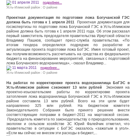
01 апреля 2011
подробнее...
Усть-Илимский район : О районе
Проектная документация по подготовке ложа Богучанской ГЭС
должна быть готова к 1 апреля 2011
Проектная документация для
госэкспертизы по подготовке ложа Богучанской ГЭС в Усть-Илимском
районе должна быть готова к 1 апреля 2011 года. Об этом рассказал
первый заместитель председателя правительства Иркутской области
Владимир Пашков, сообщает пресс-служба правительства. «По
итогам тендера определился подрядчик по разработке и
актуализации проекта подготовки ложа БоГЭС. Имея готовый проект,
мы получим возможность рассчитывать на средства из федерального
бюджета на финансирование мероприятий, связанных с подготовкой
ложа Богучанского водохранилища», - сказал Владимир...
11 марта 2011
подробнее...
Усть-Илимский район : О районе
На работах по корректировке проекта водохранилища БоГЭС в
Усть-Илимском районе сэкономят 13 млн рублей
Экономия на
проектно-изыскательские работы по корректировке проекта
затопления ложа водохранилища Богучанской ГЭС в Усть-Илимском
районе составила 13 млн рублей. Всего на эти цели будет
направленно 325 млн рублей. На бюджетном комитете
Законодательного Собрания было принято решение внести
соответствующие поправки в бюджет-2011 на мартовской сессии.
Председатель комитета по законодательству о природопользовании,
экологии и сельском хозяйстве ЗС Юрий Фалейчик отметил, что
правительство в ситуации с БоГЭС оказалось «зажатым в угол».
«Если мы сейчас не внесем эти расходы в бюджет,...