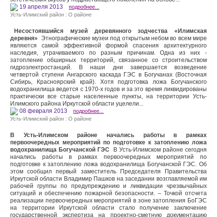
19 апреля 2013
подробнее...
Усть-Илимский район : О районе
Несостоявшийся музей деревянного зодчества «Илимская
деревня»
Этнографические музеи под откры­тым небом во всем мире
являются самой эффективной формой спасения архитектурного
наследия, утрачи­ваемого по разным причинам. Одна из них -
затопление обширных терри­торий, связанное со строительством
гидроэлектростанций. В наши дни завершается возведение
четвертой ступени Ангарского каскада ГЭС в Богучанах (Восточная
Сибирь, Красноярский край). Хотя подготов­ка ложа Богучанского
водохранилища ведется с 1970-х годов и за это время ликвидированы
практически все старые населенные пункты, на территории Усть-
Илимского района Иркутской области уцелели...
08 февраля 2013
подробнее...
Усть-Илимский район : О районе
В Усть-Илимском районе начались работы в рамках
первоочередных мероприятий по подготовке к затоплению ложа
водохранилища Богучанской ГЭС
В Усть-Илимском районе сегодня
начались работы в рамках первоочередных мероприятий по
подготовке к затоплению ложа водохранилища Богучанской ГЭС. Об
этом сообщил первый заместитель Председателя Правительства
Иркутской области Владимир Пашков на заседании возглавляемой им
рабочей группы по предупреждению и ликвидации чрезвычайных
ситуаций и обеспечению пожарной безопасности. – Точкой отсчета
реализации первоочередных мероприятий в зоне затопления БоГЭС
на территории Иркутской области стало получение заключение
государственной экспертиза на проектно-сметную документацию