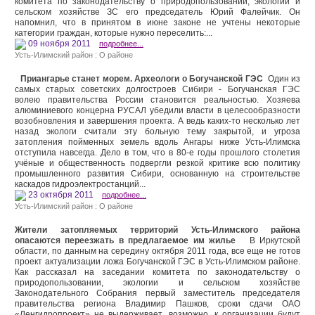
комитета по законодательству о природопользовании, экологии и
сельском хозяйстве ЗС его председатель Юрий Фалейчик. Он
напомнил, что в принятом в июне законе не учтены некоторые
категории граждан, которые нужно переселить:...
09 ноября 2011
подробнее...
Усть-Илимский район : О районе
Приангарье станет морем. Археологи о Богучанской ГЭС
Один из
самых старых со­ветских долгостроев Сибири - Богучанская ГЭС
волею правительства России стано­вится реальностью. Хозяева
алюминиевого концерна РУСАЛ убедили власти в целе­сообразности
возобновления и завершения проекта. А ведь каких-то несколько лет
назад экологи считали эту больную тему закрытой, и угро­за
затопления пойменных зе­мель вдоль Ангары ниже Усть-Илимска
отступила навсегда. Дело в том, что в 80-е годы про­шлого столетия
учёные и обще­ственность подвергли резкой критике всю политику
промыш­ленного развития Сибири, осно­ванную на строительстве
каска­дов гидроэлектростанций...
23 октября 2011
подробнее...
Усть-Илимский район : О районе
Жители затопляемых территорий Усть-Илимского района
опасаются переезжать в предлагаемое им жилье
В Иркутской
области, по данным на середину октября 2011 года, все еще не готов
проект актуализации ложа Богучанской ГЭС в Усть-Илимском районе.
Как рассказал на заседании комитета по законодательству о
природопользовании, экологии и сельском хозяйстве
Законодательного Собрания первый заместитель председателя
правительства региона Владимир Пашков, сроки сдачи ОАО
«Ленгидропроект» не выдерживает, возможно, к организации будут