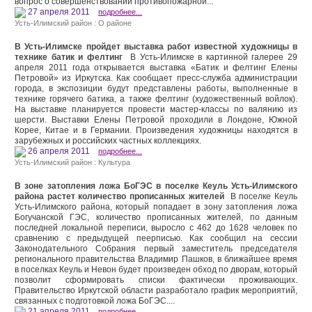
вопрос о совершенствовании противопожарной...
27 апреля 2011
подробнее...
Усть-Илимский район : О районе
В Усть-Илимске пройдет выставка работ известной художницы в
технике батик и фелтинг
В Усть-Илимске в картинной галерее 29
апреля 2011 года открывается выставка «Батик и фелтинг Елены
Петровой» из Иркутска. Как сообщает пресс-служба администрации
города, в экспозиции будут представлены работы, выполненные в
технике горячего батика, а также фелтинг (художественный войлок).
На выставке планируется провести мастер-классы по валянию из
шерсти. Выставки Елены Петровой проходили в Лондоне, Южной
Корее, Китае и в Германии. Произведения художницы находятся в
зарубежных и российских частных коллекциях.
26 апреля 2011
подробнее...
Усть-Илимский район : Культура
В зоне затопления ложа БоГЭС в поселке Кеуль Усть-Илимского
района растет количество прописанных жителей
В поселке Кеуль
Усть-Илимского района, который попадает в зону затопления ложа
Богучанской ГЭС, количество прописанных жителей, по данным
последней локальной переписи, выросло с 462 до 1628 человек по
сравнению с предыдущей пеерписью. Как сообщил на сессии
Законодательного Собрания первый заместитель председателя
регионального правительства Владимир Пашков, в ближайшее время
в поселках Кеуль и Невон будет произведен обход по дворам, который
позволит сформировать списки фактически проживающих.
Правительство Иркутской области разработало график мероприятий,
связанных с подготовкой ложа БоГЭС....
21 апреля 2011
подробнее...