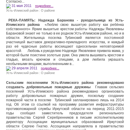
Согласно...
31 мая 2011
подробнее...
Усть-Илимский район : О районе
РЕКА-ПАМЯТЬ: Надежда Баранова - рукодельница из Усть-
Илимского района
«Люблю свою вышитую работу как ребёнка
собственного» Яркие вышитые крестом работы Надежды Яковлевны
Барановой знают не только в ее родном Усть-Илимском районе, но и в
области. Жительница поселка Тубинский является постоянной
участницей выставок декоративно-прикладного искусства, и каждый
раз её чудесные работы восхищают односельчан неповторимой
красотой. Любовь к рукоделию Надежде Яковлевне привила мама, у
которой были поистине золотые руки. Она умела вышивать крестом и
гладью, вязать крючком и спицами, а дом любила украшать
необычными вещами, выполненными в...
29 апреля 2011
подробнее...
Усть-Илимский район : О районе
Сельским поселениям Усть-Илимского района рекомендовано
создавать добровольные пожарные дружины
Главам сельских
поселений Усть-Илимского района рекомендовано организовать
работу добровольных пожарных дружин, поскольку создание
пожарной части в поселке Тубинский запланировано лишь на 2014
год. Об этом со ссылкой на программу развития инфраструктуры
противопожарной службы Иркутской области на период 2011-2015
годы сообщил заместитель председателя регионального
правительства Сергей Серебренников в письме исполнительному
директору Ассоциации муниципальных образований Иркутской
области Сергею Гнатко. Ассоциация направляла в правительство