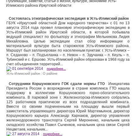
Публикации, заметки, статьи о жизни, культуре, экономике Усть-
Илимского района Иркутской области
Состоялась этнографическая экспедиция в Усть-Илимский район
ГБУК «Иркутский областной Дом народного творчества» с 01 по 13
августа 2014 года провел плановую этнографическую экспедицию в
Усть-Илимский район Иркутской области, в которой побывала
ведущий специалист по фольклору и этнографии Мельникова Лидия
Михайловна. Целью экспедиции стал сбор информации о
материальной культуре быта старожилов Усть-Илимского района.
Маршрут был запланирован по населенным пунктам: г. Усть-Илимск –
п. Седаново – п. Подъеланка – п. Невон – п. Эдучанка – п. Кеуль – п.
Тубинский и с. Ершово. Усть-Илимский район образован в 1968 году за
счет объединения территорий...
01 сентября 2014
подробнее...
Усть-Илимский район : О районе
Сотрудники Коршуновского ГОК сдали нормы ГТО
Инициатива
Президента России о возрождении в стране комплекса ГТО нашла
поддержку в коллективе Коршуновского горно-обогатительного
комбината. В парковой зоне г. Железногорска-Илимского собрались
125 работников практически из всех подразделений комбината.
Вместе со своими подчиненными на площадку вышли первый
заместитель управляющего директора Юрий Мартемьянов, директор
Коршуновского карьера Александр Карнаков, директор управления
железнодорожного транспорта Сергей Мироненко, начальник цеха
складского хозяйства Павел Сыченков, начальник цеха связи Сергей
Нецветаев, начальник...
27 августа 2014
подробнее...