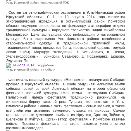
Усть-Илимский район,
Коршуновский ГОК
Состоится этнографическая экспедиция в Усть-Илимский район
Иркутской области
С 1 по 13 августа 2014 года состоится
этнографическая экспедиция в Усть-Илимский район Иркутской
области ведущего специалиста по фольклору и этнографии отдела
традиционной культуры и народного творчества Лидии Михайловны
Мельниковой. Цель экспедиции: сбор информации о материальной
культуре быта старожилов Усть-Илимского района (особенности
старожильческой одежды и традиционной тряпичной куклы,
традиционной пищи, предметов быта, промысловой одежды, орудий
ловли рыбы). Маршрут экспедиции: г. Усть-Илимск, п. Невон,
Железнодорожный, Тубинский, Седаново, д. Подъеланка, Ершово,
Эдучанка. По...
09 июля 2014
подробнее...
Усть-Илимский район : О районе
Фестиваль казачьей культуры «Моя семья – жемчужина Сибири»
прошел в Иркутской области
В июле радушная Илимская земля
собрала гостей со всей Иркутской области на второй областной
фестиваль казачьей культуры «Моя семья – жемчужина Сибири».
Палаточный лагерь фестиваля традиционно раскинулся на
живописном берегу таежной реки Тушама, что протекает в Усть-
Илимском районе. Главные гости фестиваля – семьи казаков, а также
все любители активного семейного отдыха на природе. Самые
многочисленные делегации прибыли из Иркутска, Братска, Тайшета,
Шелехова и Куйтуна. Организатор фестиваля - Иркутское казачье
войско. Провести фестиваль на столь высоком уровне стало
возможным благодаря...