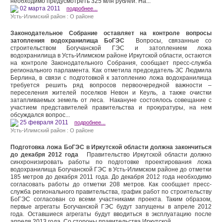
необходимо предусмотреть 325 млн рублей. На...
02 марта 2011
подробнее...
Усть-Илимский район : О районе
Законодательное Собрание оставляет на контроле вопросы
затопления водохранилища БоГЭС
Вопросы, связанные со
строительством Богучанской ГЭС и затоплением ложа
водохранилища в Усть-Илимском районе Иркутской области, остаются
на контроле Законодательного Собрания, сообщает пресс-служба
регионального парламента. Как отметила председатель ЗС Людмила
Берлина, в связи с подготовкой к затоплению ложа водохранилища
требуется решить ряд вопросов первоочередной важности –
переселения жителей поселков Невон и Кеуль, а также очистки
затапливаемых земель от леса. Накануне состоялось совещание с
участием представителей правительства и прокуратуры, на нем
обсуждался вопрос...
25 февраля 2011
подробнее...
Усть-Илимский район : О районе
Подготовка ложа БоГЭС в Иркутской области должна закончиться
до декабря 2012 года
Правительство Иркутской области должно
синхронизировать работы по подготовке проектирования ложа
водохранилища Богучанской ГЭС в Усть-Илимском районе до отметки
185 метров до декабря 2011 года. До декабря 2012 года необходимо
согласовать работы до отметки 208 метров. Как сообщает пресс-
служба регионального правительства, график работ по строительству
БоГЭС согласован со всеми участниками проекта. Таким образом,
первые агрегаты Богучанской ГЭС будут запущены в апреле 2012
года. Оставшиеся агрегаты будут вводиться в эксплуатацию после
апреля 2013 года. Со стороны правительства Иркутской...