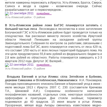
жители намерены переезжать в Иркутск, Усть-Илимск, Братск, Свирск,
Саянск и везде в садики - космические очереди. Сейчас
разрабатывается акт о первоочередном...
22 сентября 2011
подробнее...
Усть-Илимский район : О районе
В Усть-Илимском районе ложе БоГЭС планируется затопить с
большей частью леса
Лесосводка и лесоочистка в зоне затопления
Богучанской ГЭС в Усть-Илимском районе будет проводится только на
спецучастках. Как рассказал министр лесного хозяйства Иркутской
области Николай Пенюшкин на заседании рабочей группы
Законодательного Собрания по контролю за работами, связанными с
подготовкой ложа БоГЭС, всего планируется очистить от леса 429 га,
что составит 1/50 часть от всех лесных территорий будущего ложа. На
эти цели предусмотрено 55,8 млн рублей из федерального бюджета и
2,8 млн рублей из областного. Работы планируется завершить в 2-3
квартале 2012 года. Депутат ЗС Валерий...
22 сентября 2011
подробнее...
Усть-Илимский район : О районе
Владыка Евгений в устье Илима: сёла Зятейское и Бубново,
деревни Симахина и Оглобленская, Нижнеилимск
Н.А. Пономарев.
Поездка преосвященного епископа Евгения в Киренский уезд в июне -
июле месяцах 1913 г. Иркутск. 2007. С. 230. (составители Крючкова
Т.А., Шинковой А.И.). Сохранены особенности написания
географических названий, отдельных слов, некоторые особенности
орфографии и пунктуации. Дни стояли знойные; термометр
поднимался до 40 гра­дусов. 15 июня вошли в устье Илима.
Прозрачная, мягкая вода Ангары сменилась известковою медно-