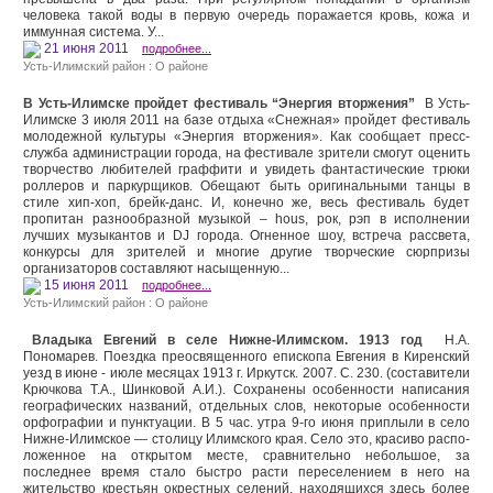
человека такой воды в первую очередь поражается кровь, кожа и
иммунная система. У...
21 июня 2011
подробнее...
Усть-Илимский район : О районе
В Усть-Илимске пройдет фестиваль “Энергия вторжения”
В Усть-
Илимске 3 июля 2011 на базе отдыха «Снежная» пройдет фестиваль
молодежной культуры «Энергия вторжения». Как сообщает пресс-
служба администрации города, на фестивале зрители смогут оценить
творчество любителей граффити и увидеть фантастические трюки
роллеров и паркурщиков. Обещают быть оригинальными танцы в
стиле хип-хоп, брейк-данс. И, конечно же, весь фестиваль будет
пропитан разнообразной музыкой – hous, рок, рэп в исполнении
лучших музыкантов и DJ города. Огненное шоу, встреча рассвета,
конкурсы для зрителей и многие другие творческие сюрпризы
организаторов составляют насыщенную...
15 июня 2011
подробнее...
Усть-Илимский район : О районе
Владыка Евгений в селе Нижне-Илимском. 1913 год
Н.А.
Пономарев. Поездка преосвященного епископа Евгения в Киренский
уезд в июне - июле месяцах 1913 г. Иркутск. 2007. С. 230. (составители
Крючкова Т.А., Шинковой А.И.). Сохранены особенности написания
географических названий, отдельных слов, некоторые особенности
орфографии и пунктуации. В 5 час. утра 9-го июня приплыли в село
Нижне-Илим­ское — столицу Илимского края. Село это, красиво распо­
ложенное на открытом месте, сравнительно небольшое, за
последнее время стало быстро расти переселением в него на
жительство крестьян окрестных селений, находящихся здесь более