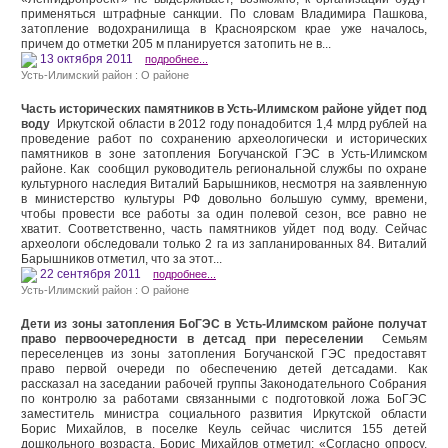
применяться штрафные санкции. По словам Владимира Пашкова,
затопление водохранилища в Красноярском крае уже началось,
причем до отметки 205 м планируется затопить не в...
13 октября 2011
подробнее...
Усть-Илимский район : О районе
Часть исторических памятников в Усть-Илимском районе уйдет под
воду
Иркутской области в 2012 году понадобится 1,4 млрд рублей на
проведение работ по сохранению археологически и исторических
памятников в зоне затопления Богучанской ГЭС в Усть-Илимском
районе. Как сообщил руководитель региональной службы по охране
культурного наследия Виталий Барышников, несмотря на заявленную
в министерство культуры РФ довольно большую сумму, времени,
чтобы провести все работы за один полевой сезон, все равно не
хватит. Соответственно, часть памятников уйдет под воду. Сейчас
археологи обследовали только 2 га из запланированных 84. Виталий
Барышников отметил, что за этот...
22 сентября 2011
подробнее...
Усть-Илимский район : О районе
Дети из зоны затопления БоГЭС в Усть-Илимском районе получат
право первоочередности в детсад при переселении
Семьям
переселенцев из зоны затопления Богучанской ГЭС предоставят
право первой очереди по обеспечению детей детсадами. Как
рассказал на заседании рабочей группы Законодательного Собрания
по контролю за работами связанными с подготовкой ложа БоГЭС
заместитель министра социального развития Иркутской области
Борис Михайлов, в поселке Кеуль сейчас числится 155 детей
дошкольного возраста. Борис Михайлов отметил: «Согласно опросу,