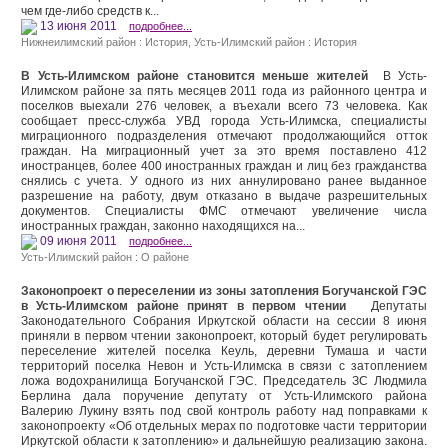
чем где-либо средств к...
13 июня 2011
подробнее...
Нижнеилимский район : История
,
Усть-Илимский район : История
В Усть-Илимском районе становится меньше жителей
В Усть-
Илимском районе за пять месяцев 2011 года из районного центра и
поселков выехали 276 человек, а въехали всего 73 человека. Как
сообщает пресс-служба УВД города Усть-Илимска, специалисты
миграционного подразделения отмечают продолжающийся отток
граждан. На миграционный учет за это время поставлено 412
иностранцев, более 400 иностранных граждан и лиц без гражданства
снялись с учета. У одного из них аннулировано ранее выданное
разрешение на работу, двум отказано в выдаче разрешительных
документов. Специалисты ФМС отмечают увеличение числа
иностранных граждан, законно находящихся на...
09 июня 2011
подробнее...
Усть-Илимский район : О районе
Законопроект о переселении из зоны затопления Богучанской ГЭС
в Усть-Илимском районе принят в первом чтении
Депутаты
Законодательного Собрания Иркутской области на сессии 8 июня
приняли в первом чтении законопроект, который будет регулировать
переселение жителей поселка Кеуль, деревни Тумаша и части
территорий поселка Невон и Усть-Илимска в связи с затоплением
ложа водохранилища Богучанской ГЭС. Председатель ЗС Людмила
Берлина дала поручение депутату от Усть-Илимского района
Валерию Лукину взять под свой контроль работу над поправками к
законопроекту «Об отдельных мерах по подготовке части территории
Иркутской области к затоплению» и дальнейшую реализацию закона.