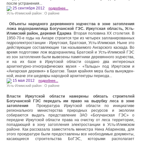
после устранения...
25 сентября 2012
подробнее...
Усть-Илимский район : О районе
Объекты народного деревянного зодчества в зоне затопления
ложа водохранилища Богучанской ГЭС. Иркутская область, Усть-
Илимский район, деревня Ёдарма
Вторая половина XX столетия. В
1950-70-е годы на Ангаре строится три из четырех запланированных
гид­роэлектростанции - Иркутская, Братская, Усть-Илимская. Ныне это
действующие составляющие так назы­ваемого Ангарского каскада. Во
время подготовки лож водохранилищ Братской и Усть-Илимской ГЭС
из зон затопления были вывезены памятники деревянного зодчества,
и на их базе в Иркутской области создано два инте­ресных
архитектурно-этнографиче­ских музея - «Тальцы» под Иркутском и
«Ангарская деревня» в Братске. Такая крайняя мера была вынужден­
ной, иначе эти шедевры народной архитектуры периода...
15 мая 2012
подробнее...
Усть-Илимский район : О районе
Власти Иркутской области намерены обязать строителей
Богучанской ГЭС передать им право на вырубку леса в зоне
затопления
Прокуратура Иркутской области по инициативе
регионального министерства природных ресурсов и экологии
собираются выдать представление ЗАО «Богучанская ГЭС» о
передаче Иркутской области права на очистку от леса территории,
попадающей в зону затопления электростанции в Усть-Илимском
районе. Как рассказала заместитель министра Нина Абаринова, для
этого прокуратуре были предоставлены все необходимые документы,
касающиеся строительства БоГЭС, которыми располагает