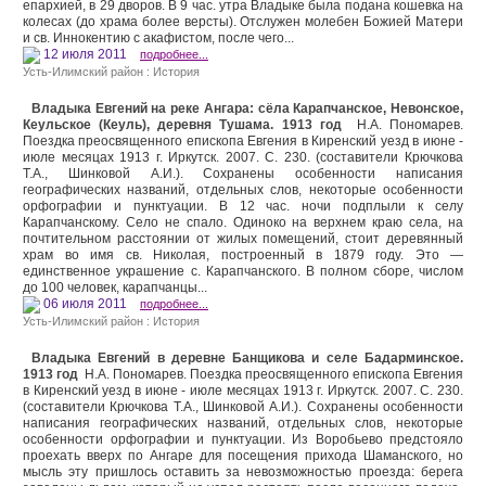
епархией, в 29 дворов. В 9 час. утра Владыке была подана кошевка на
колесах (до храма более версты). От­служен молебен Божией Матери
и св. Иннокентию с ака­фистом, после чего...
12 июля 2011
подробнее...
Усть-Илимский район : История
Владыка Евгений на реке Ангара: сёла Карапчанское, Невонское,
Кеульское (Кеуль), деревня Тушама. 1913 год
Н.А. Пономарев.
Поездка преосвященного епископа Евгения в Киренский уезд в июне -
июле месяцах 1913 г. Иркутск. 2007. С. 230. (составители Крючкова
Т.А., Шинковой А.И.). Сохранены особенности написания
географических названий, отдельных слов, некоторые особенности
орфографии и пунктуации. В 12 час. ночи подплыли к селу
Карапчанскому. Село не спало. Одиноко на верхнем краю села, на
почтительном расстоянии от жилых помещений, стоит деревянный
храм во имя св. Николая, построенный в 1879 году. Это —
единственное украшение с. Карапчанского. В пол­ном сборе, числом
до 100 человек, карапчанцы...
06 июля 2011
подробнее...
Усть-Илимский район : История
Владыка Евгений в деревне Банщикова и селе Бадарминское.
1913 год
Н.А. Пономарев. Поездка преосвященного епископа Евгения
в Киренский уезд в июне - июле месяцах 1913 г. Иркутск. 2007. С. 230.
(составители Крючкова Т.А., Шинковой А.И.). Сохранены особенности
написания географических названий, отдельных слов, некоторые
особенности орфографии и пунктуации. Из Воробьево предстояло
проехать вверх по Ангаре для посещения прихода Шаманского, но
мысль эту пришлось оставить за невозможностью проезда: берега