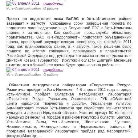
08 апреля 2011
подробнее...
Усть-Илимский район : О районе
Проект по подготовке ложа БоГЭС в Усть-Илимском районе
завершат к августу
Сокращены сроки завершения проекта по
подготовке ложа водохранилища Богучанской ГЭС в Усть-Илимском
районе к затоплению. Как сообщает пресс-служба областного
правительства, ОАО «Ленгидропроект» подготовит объединенный
проект, прошедший государственную экспертизу, не к октябрю 2011
года, как планировалось ранее, а к августу. Такое решение было
принято по итогам совещания, прошедшего в правительстве
Российской Федерации под руководством заместителя председателя
Дмитрия Козака. Губернатор Иркутской области Дмитрий Мезенцев
отметил, что в ближайшее время будет организована работа в...
04 апреля 2011
подробнее...
Усть-Илимский район : О районе
Областная методическая лаборатория «Творчество. Ресурс.
Развитие» пройдет в Усть-Илимске
4-8 апреля 2011 года в городе
Усть-Илимске пройдет Областная методическая лаборатория
«Творчество. Ресурс. Развитие». Организаторы: ГУК «Областной
центр народного творчества и досуга», Управление культуры
Администрации города Усть-Илимска при содействии Министерства
культуры и архивов Иркутской области. Участие примут 50 мастеров
народных ремесел из городов и районов Иркутской области: Братска,
Усть-Илимска, Зимы, Усть-Илимского, Шелеховского, Чунского,
Нижнеилимского, Нижнеудинского и Черемховского районов. В
программе методической лаборатории пройдет ряд мероприятий:
конкурс «Мастер –...