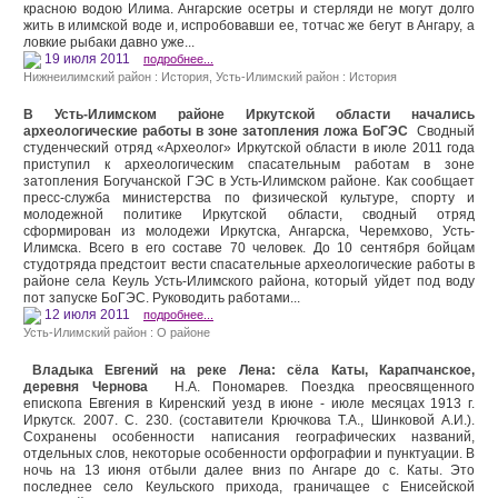
красною водою Илима. Ангарские осетры и стерляди не могут долго
жить в илимской воде и, испробовавши ее, тотчас же бегут в Анга­ру, а
ловкие рыбаки давно уже...
19 июля 2011
подробнее...
Нижнеилимский район : История
,
Усть-Илимский район : История
В Усть-Илимском районе Иркутской области начались
археологические работы в зоне затопления ложа БоГЭС
Сводный
студенческий отряд «Археолог» Иркутской области в июле 2011 года
приступил к археологическим спасательным работам в зоне
затопления Богучанской ГЭС в Усть-Илимском районе. Как сообщает
пресс-служба министерства по физической культуре, спорту и
молодежной политике Иркутской области, сводный отряд
сформирован из молодежи Иркутска, Ангарска, Черемхово, Усть-
Илимска. Всего в его составе 70 человек. До 10 сентября бойцам
студотряда предстоит вести спасательные археологические работы в
районе села Кеуль Усть-Илимского района, который уйдет под воду
пот запуске БоГЭС. Руководить работами...
12 июля 2011
подробнее...
Усть-Илимский район : О районе
Владыка Евгений на реке Лена: сёла Каты, Карапчанское,
деревня Чернова
Н.А. Пономарев. Поездка преосвященного
епископа Евгения в Киренский уезд в июне - июле месяцах 1913 г.
Иркутск. 2007. С. 230. (составители Крючкова Т.А., Шинковой А.И.).
Сохранены особенности написания географических названий,
отдельных слов, некоторые особенности орфографии и пунктуации. В
ночь на 13 июня отбыли далее вниз по Ангаре до с. Каты. Это
последнее село Кеульского прихода, граничащее с Енисейской