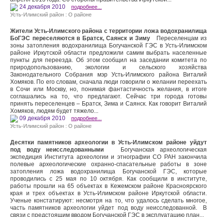
24 декабря 2010
подробнее...
Усть-Илимский район : О районе
Жители Усть-Илимского района с территории ложа водохранилища
БоГЭС переселяются в Братск, Саянск и Зиму
Переселенцам из
зоны затопления водохранилища Богучанской ГЭС в Усть-Илимском
районе Иркутской области предложили самим выбрать населенные
пункты для переезда. Об этом сообщил на заседании комитета по
природопользованию, экологии и сельского хозяйства
Законодательного Собрания мэр Усть-Илимского района Виталий
Хомяков. По его словам, сначала люди говорили о желании переехать
в Сочи или Москву, но, понимая фантастичность желания, в итоге
соглашались на то, что предлагают. Сейчас три города готовы
принять переселенцев – Братск, Зима и Саянск. Как говорит Виталий
Хомяков, людям будет тяжело...
09 декабря 2010
подробнее...
Усть-Илимский район : О районе
Десятки памятников археологии в Усть-Илимском районе уйдут
под воду неисследованными
Богучанская археологическая
экспедиция Института археологии и этнографии СО РАН закончила
полевые археологические охранно-спасательные работы в зоне
затопления ложа водохранилища Богучанской ГЭС, которые
проводились с 25 мая по 10 октября. Как сообщили в институте,
работы прошли на 65 объектах в Кежемском районе Красноярского
края и трех объектах в Усть-Илимском районе Иркутской области.
Ученые констатируют: несмотря на то, что удалось сделать многое,
часть памятников археологии уйдет под воду неисследованной. В
связи с предстоящим вводом Богучанской ГЭС в эксплуатацию план...