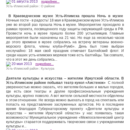
01 августа 2013
подробнее...
Усть-Илимский район : О районе
В Краеведческом музее Усть-Илимска прошла Ночь в музее
Ночные гости - в радость! 18 мая в Краеведческом музее Усть-Илимска
уже во второй раз прошла Ночь в музее. Мероприятие проходило в
рамках проекта, посвященного году защиты окружающей среды в РФ.
Провести ночь в музее пришло более 200 устьилимцев. Главные
мероприятия были назначены на 21 час. Но еще за несколько часов
до этого времени в музее собрались на встречу ветераны военно-
морского флота, члены клуба«Румб». День был тоже выбран
неслучайно: 18 мая свой праздник отмечает Балтийский флот. И
среди наших усть-илимских моряков тоже есть балтийцы. Так совпало,
что в этот же день собрались...
20 мая 2013
подробнее...
Усть-Илимский район : Культура
Деятели культуры и искусства – жителям Иркутской области. В
Усть-Илимском районе побывал театр кукол «Аистенок»
С полной
уверенностью можно сказать, что жителям больших и малых городов,
где есть свои театры и другие профессиональные учреждения
культуры, крупно повезло. А вот жители сельской местности обделены
в этом отношении. Не всегда можно выехать в город на спектакль или
попасть на представление заслуженных артистов. Но в последнее
время благодаря Губернаторскому проекту «Деятели культуры и
искусства – жителям Иркутской области» у нас появилась такая
возможность! Муниципальное учреждение «Межпоселенческий центр
культуры» старается поддерживать творческие связи с учреждениями
культуры и...