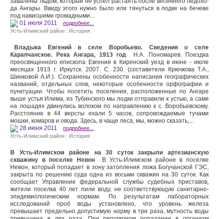
завалены льдом, который не успел растаять после весеннего ледохо­
да Ангары. Ввиду этого нужно было или тянуться в лодке на бечеве
под нависшими громадными...
01 июля 2011
подробнее...
Усть-Илимский район : История
Владыка Евгений в селе Воробьево. Сведения о селе
Карапчанское. Река Ангара, 1913 год
Н.А. Пономарев. Поездка
преосвященного епископа Евгения в Киренский уезд в июне - июле
месяцах 1913 г. Иркутск. 2007. С. 230. (составители Крючкова Т.А.,
Шинковой А.И.). Сохранены особенности написания географических
названий, отдельных слов, некоторые особенности орфографии и
пунктуации. Чтобы посетить поселения, расположенные по Ангаре
выше устья Илима, из Тубинского мы лодки отправили к устью, а сами
на лошадях двинулись волоком по направ­лению к с. Воробьевскому.
Расстояние в 44 версты ехали 5 часов, сопровождаемые тучами
мошки, комаров и овода. Здесь, в чаще леса, мы, можно сказать,...
28 июня 2011
подробнее...
Усть-Илимский район : История
В Усть-Илимском районе на 30 суток закрыли артезианскую
скважину в поселке Невон
В Усть-Илимском районе в поселке
Невон, который попадает в зону затопления ложа Богучанской ГЭС,
закрыта по решению суда одна из восьми скважин на 30 суток. Как
сообщает Управление федеральной службы судебных приставов,
жители поселка 40 лет пили воду, не соответствующую санитарно-
эпидемиологическим нормам. По результатам лабораторных
исследований проб воды установлено, что уровень железа
превышает предельно допустимую норму в три раза, мутность воды
превышена в два раза. При регулярном попадании в организм