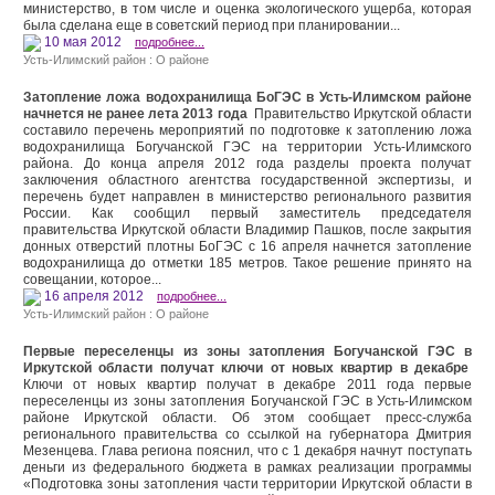
министерство, в том числе и оценка экологического ущерба, которая
была сделана еще в советский период при планировании...
10 мая 2012
подробнее...
Усть-Илимский район : О районе
Затопление ложа водохранилища БоГЭС в Усть-Илимском районе
начнется не ранее лета 2013 года
Правительство Иркутской области
составило перечень мероприятий по подготовке к затоплению ложа
водохранилища Богучанской ГЭС на территории Усть-Илимского
района. До конца апреля 2012 года разделы проекта получат
заключения областного агентства государственной экспертизы, и
перечень будет направлен в министерство регионального развития
России. Как сообщил первый заместитель председателя
правительства Иркутской области Владимир Пашков, после закрытия
донных отверстий плотны БоГЭС с 16 апреля начнется затопление
водохранилища до отметки 185 метров. Такое решение принято на
совещании, которое...
16 апреля 2012
подробнее...
Усть-Илимский район : О районе
Первые переселенцы из зоны затопления Богучанской ГЭС в
Иркутской области получат ключи от новых квартир в декабре
Ключи от новых квартир получат в декабре 2011 года первые
переселенцы из зоны затопления Богучанской ГЭС в Усть-Илимском
районе Иркутской области. Об этом сообщает пресс-служба
регионального правительства со ссылкой на губернатора Дмитрия
Мезенцева. Глава региона пояснил, что с 1 декабря начнут поступать
деньги из федерального бюджета в рамках реализации программы
«Подготовка зоны затопления части территории Иркутской области в