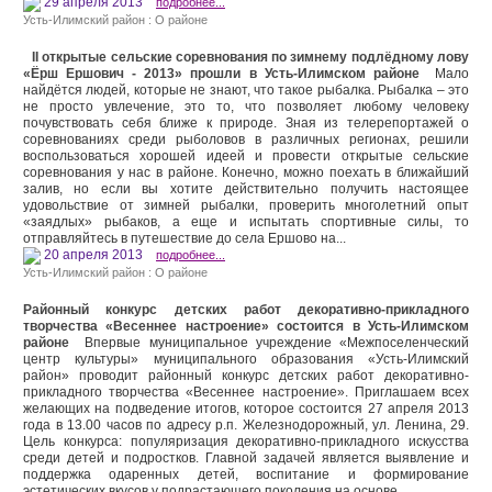
29 апреля 2013
подробнее...
Усть-Илимский район : О районе
II открытые сельские соревнования по зимнему подлёдному лову
«Ёрш Ершович - 2013» прошли в Усть-Илимском районе
Мало
найдётся людей, которые не знают, что такое рыбалка. Рыбалка – это
не просто увлечение, это то, что позволяет любому человеку
почувствовать себя ближе к природе. Зная из телерепортажей о
соревнованиях среди рыболовов в различных регионах, решили
воспользоваться хорошей идеей и провести открытые сельские
соревнования у нас в районе. Конечно, можно поехать в ближайший
залив, но если вы хотите действительно получить настоящее
удовольствие от зимней рыбалки, проверить многолетний опыт
«заядлых» рыбаков, а еще и испытать спортивные силы, то
отправляйтесь в путешествие до села Ершово на...
20 апреля 2013
подробнее...
Усть-Илимский район : О районе
Районный конкурс детских работ декоративно-прикладного
творчества «Весеннее настроение» состоится в Усть-Илимском
районе
Впервые муниципальное учреждение «Межпоселенческий
центр культуры» муниципального образования «Усть-Илимский
район» проводит районный конкурс детских работ декоративно-
прикладного творчества «Весеннее настроение». Приглашаем всех
желающих на подведение итогов, которое состоится 27 апреля 2013
года в 13.00 часов по адресу р.п. Железнодорожный, ул. Ленина, 29.
Цель конкурса: популяризация декоративно-прикладного искусства
среди детей и подростков. Главной задачей является выявление и
поддержка одаренных детей, воспитание и формирование
эстетических вкусов у подрастающего поколения на основе...