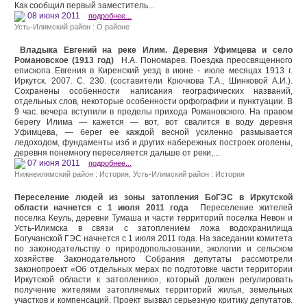
Как сообщил первый заместитель...
08 июня 2011
подробнее...
Усть-Илимский район : О районе
Владыка Евгений на реке Илим. Деревня Уфимцева и село
Романовское (1913 год)
Н.А. Пономарев. Поездка преосвященного
епископа Евгения в Киренский уезд в июне - июле месяцах 1913 г.
Иркутск. 2007. С. 230. (составители Крючкова Т.А., Шинковой А.И.).
Сохранены особенности написания географических названий,
отдельных слов, некоторые особенности орфографии и пунктуации. В
9 час. вечера вступили в пределы прихода Романовс­кого. На правом
берегу Илима — кажется — вот, вот сва­лится в воду деревня
Уфимцева, — берег ее каждой вес­ной усиленно размывается
ледоходом, фундаменты изб и других набережных построек оголены,
деревня понемногу переселяется дальше от реки,...
07 июня 2011
подробнее...
Нижнеилимский район : История
,
Усть-Илимский район : История
Переселение людей из зоны затопления БоГЭС в Иркутской
области начнется с 1 июля 2011 года
Переселение жителей
поселка Кеуль, деревни Тумаша и части территорий поселка Невон и
Усть-Илимска в связи с затоплением ложа водохранилища
Богучанской ГЭС начнется с 1 июля 2011 года. На заседании комитета
по законодательству о природопользовании, экологии и сельском
хозяйстве Законодательного Собрания депутаты рассмотрели
законопроект «Об отдельных мерах по подготовке части территории
Иркутской области к затоплению», который должен регулировать
получение жителями затопляемых территорий жилья, земельных
участков и компенсаций. Проект вызвал серьезную критику депутатов.