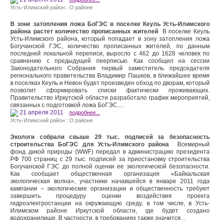
Усть-Илимский район : О районе
В зоне затопления ложа БоГЭС в поселке Кеуль Усть-Илимского
района растет количество прописанных жителей
В поселке Кеуль
Усть-Илимского района, который попадает в зону затопления ложа
Богучанской ГЭС, количество прописанных жителей, по данным
последней локальной переписи, выросло с 462 до 1628 человек по
сравнению с предыдущей пеерписью. Как сообщил на сессии
Законодательного Собрания первый заместитель председателя
регионального правительства Владимир Пашков, в ближайшее время
в поселках Кеуль и Невон будет произведен обход по дворам, который
позволит сформировать списки фактически проживающих.
Правительство Иркутской области разработало график мероприятий,
связанных с подготовкой ложа БоГЭС....
21 апреля 2011
подробнее...
Усть-Илимский район : О районе
Экологи собрали свыше 29 тыс. подписей за безопасность
строительства БоГЭС для Усть-Илимского района
Всемирный
фонд дикой природы (WWF) передал в администрацию президента
РФ 700 страниц с 29 тыс. подписей за приостановку строительства
Богучанской ГЭС до полной оценки ее экологической безопасности.
Как сообщает общественная организация «Байкальская
экологическая волна», участники начавшейся в январе 2011 года
кампании – экологические организации и общественность требуют
завершить процедуру оценки воздействия проекта
гидроэлектростанции на окружающую среду, в том числе, в Усть-
Илимском районе Иркутской области, где будет создано
водохранилище. В частности, в требованиях также значится...