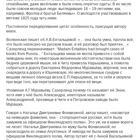
спокойными, даже весёлыми и были очень опрятно одеты. В их числе
были совсем молодые люди, выглядевшие 18 – 19-летними, как,
например, Фролов и братья Беляевы». О молодости участвовавших в
мятеже 1825 года чуть ниже.
Постоянное передёргивание цитат особенность, присущая автору
книги.
Волконская пишет об А.В.Ентальцевой: «… она была умна, прочла всё,
что было написано на русском языке, и её разговор был приятен…»
Сазерленд переиначивает
: “Madam Entaltsev had brought cases of
books from Russia…”
Ентальцева никак не могла привезти с собой
чемоданы книг, по некоторым жизненным обстоятельствам она была
беднее церковной мыши, её в Читу привезла Нарышкина, а помогла
собраться в дорогу Екатерина Фёдоровна Муравьёва, впрочем, она же
снарядила в дорогу и Юшневскую. Но многочисленные сундуки с
вещами личного обихода везла Е.П.Нарышкина, за то себя и укоряла
при виде того, как перетряхивают для описи её вещи.
Упоминая А.Г.Муравьёву, Сазерленд почему-то называет её Энни,
хотя имя у неё было Александра, некоторые называли
Александриной, прозвище в Чите и в Петровском заводе было
Мурашка.
Говоря о Наталье Дмитриевне Фонвизиной, автор пишет, «несмотря
на немецкую фамилию, она - стопроцентная русская, хотя была
замужем за офицером Финляндского полка». Это уж, ни в какие ворота
не лезет. Наталья Дмитриевна по мужу была Фонвизиной, но
происходила из семьи Апухтиных. И никогда не была замужем за
офицером Финляндского полка. Автор путает её с Анной Васильевной