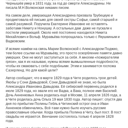
Чернышёв умер в 1831 году, за год до смерти Александрины. Не
писала М.Н.Волконская никаких писем.
На самом деле, умирающая Александрина призвала Трубецкую и
продиктовала ей письмо для своей сестры Софьи, самой старшей и
самой разумной. Поручила Екатерине Ивановне не оставлять
заботами Никиту и Нонушку. А остальных дам даже не пускали к
постели умирающей. Около неё постоянно находился Никита
Михайлович и Вольф. Муравьёва попрощалась только с Якушкиным и
Вадковским.
И всякие намёки на связь Марии Волконской с Александром Поджио,
тем более ссылки на Муравьёву, это просто оскорбление памяти давно
умерших. Они не могут заступиться за себя. А многим «пожирателям
грязи», как я их называю, нужны всякие вымышленные подробности,
чтобы их смаковать с себе подобными. Этим и занимается госпожа
Сазерленд. Но для какой цели?
Автор сообщает, что в марте 1829 года в Чите родилось трое детей.
Якобы у Сони Давыдовой, Сони Давыдовой не знаю, но была
Александра Ивановна Давыдова. Её сибирский первенец родился в
июле 1829 года, но звали его не Вадка, а Вака, полное имя Василий.
Дочь Анненковых Анна родилась ещё в Москве, 11 апреля 1826 года, а
в Чите родилась дочь Ольга 19 мая 1830 года. Автор пишет: спустя два
дня по прибытии Полины Гебль в Читинский острог она и Иван
Анненков обвенчались. Всё-таки нужно было изучать русские
православные обычаи. Когда прибыла Полина в Читу, был пост. В пост
свадьбы не играются. Венчание состоялось только 4 апреля 1828
года.