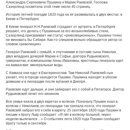
Александра Сергеевича Пушкина к Марии Раевской. Госпожа
Сазерленд посвятила этой теме около 40 страниц.
История летней поездки 1820 года на юг развивалась в двух местах: в
Киеве и Петербурге.
В Киеве генерал Н.Н.Раевский страдает от артрита, в Петербурге
решают, что делать с Пушкиным за его вольнолюбивые стихи,
Сазерленд присваивает им статус «революционных», Пушкину точно
не миновать бы Сибири. Как-то слишком вольно обращается автор со
словом «революция».
Генерал Раевский с семьёй, и спутниками в составе сына Николая,
двух младших дочерей Марии и Софьи, доктора Рудыковского,
гувернантки, и компаньонки Анны Ивановны, крестницы генерала едет
на кавказские минеральные воды.
С Кавказа они едут в Екатеринослав. Там Николай Раевский-сын
узнаёт, что в городе находится Пушкин. Пушкина находят в убогом
домишке и в лихорадке после купания в Днепре.
Раевские едут дальше, и они забирают его с собой в Пятигорск. Доктор
Рудыковский лечит его хинином.
Вся семья ехала в двух каретах и коляске. Поначалу Пушкин ехал в
коляске с Николаем, но лихорадка так трепала поэта, что генерал
Раевский забрал его к себе в карету. 25 сентября 1820 года Пушкин в
письме к брату Льву сообщает: «Я лёг в коляску больной, через
неделю вылечился…» О событиях лета 1820 года Пушкин сообщает
брату только в сентябре.