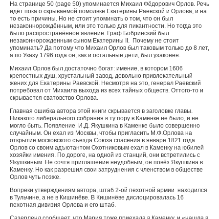
На странице 50 (
page
50) упоминается Михаил Фёдорович Орлов. Речь
идёт пока о скрываемой помолвке Екатерины Раевской и Орлова, и на
то есть причины. Но не стоит упоминать о том, что он был
незаконнорождённым, или это только для пикантности. Но тогда это
было распространённое явление. Граф Бобринский был
незаконнорожденным сыном Екатерины
II
. Почему не стоит
упоминать? Да потому что Михаил Орлов был таковым только до 8 лет,
а по Указу 1796 года он, как и остальные дети, был узаконен.
Михаил Орлов был достаточно богат: имение, в котором 1606
крепостных душ, хрустальный завод, довольно привлекательный
жених для Екатерины Раевской. Несмотря на это, генерал Раевский
потребовал от Михаила выхода из всех тайных обществ. Оттого-то и
скрывается сватовство Орлова.
Главная ошибка автора этой книги скрывается в заголовке главы.
Никакого либерального собрания в ту пору в Каменке не было, и не
могло быть. Появление И.Д. Якушкина в Каменке было совершенно
случайным. Он ехал из Москвы, чтобы пригласить М.Ф.Орлова на
открытие московского съезда Союза спасения в январе 1821 года.
Орлов со своим адъютантом Охотниковым ехал в Каменку на юбилей
хозяйки имения. По дороге, на одной из станций, они встретились с
Якушкиным. Не сочтя приглашение неудобным, он повёз Якушкина в
Каменку. Но как разрешил свои затруднения с членством в обществе
Орлов чуть позже.
Вопреки утверждениям автора, штаб 2-ой пехотной армии находился
в Тульчине, а не в Кишинёве. В Кишинёве дислоцировалась 16
пехотная дивизия Орлова и его штаб.
Сазерленд сообщает, что Мария тоже приехала в Каменку, и «нашла в