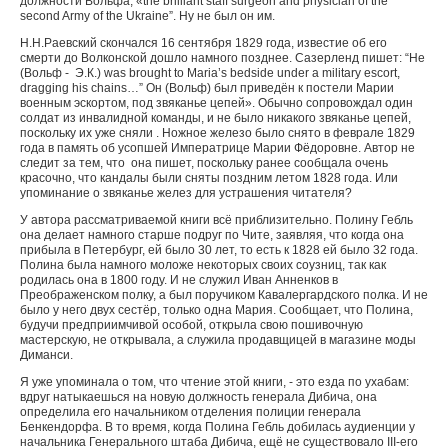
должности Вольфа
; «the brilliant staff surgeon and physician of the
second Army of the Ukraine”.
Ну не был он им.
Н.Н.Раевский скончался 16 сентября 1829 года, известие об его
смерти до Волконской дошло намного позднее. Сазерленд пишет
: “He
(
Вольф
-
Э
.
К
.) was brought to Maria’s bedside under a military escort,
dragging his chains…”
Он (Вольф) был приведён к постели Марии
военным эскортом, под звяканье цепей». Обычно сопровождал один
солдат из инвалидной команды, и не было никакого звяканье цепей,
поскольку их уже сняли . Ножное железо было снято в феврале 1829
года в память об усопшей Императрице Марии Фёдоровне. Автор не
следит за тем, что она пишет, поскольку ранее сообщала очень
красочно, что кандалы были сняты поздним летом 1828 года. Или
упоминание о звяканье желез для устрашения читателя?
У автора рассматриваемой книги всё приблизительно. Полину Гебль
она делает намного старше подруг по Чите, заявляя, что когда она
прибыла в Петербург, ей было 30 лет, то есть к 1828 ей было 32 года.
Полина была намного моложе некоторых своих соузниц, так как
родилась она в 1800 году. И не служил Иван Анненков в
Преображенском полку, а был поручиком Кавалергардского полка. И не
было у него двух сестёр, только одна Мария. Сообщает, что Полина,
будучи предприимчивой особой, открыла свою пошивочную
мастерскую, не открывала, а служила продавщицей в магазине моды
Диманси.
Я уже упоминала о том, что чтение этой книги, - это езда по ухабам:
вдруг натыкаешься на новую должность генерала Дибича, она
определила его начальником отделения полиции генерала
Бенкендорфа. В то время, когда Полина Гебль добилась аудиенции у
начальника Генерального штаба Дибича, ещё не существовало
III
-его