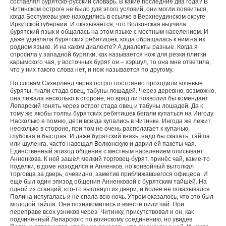
составлял бурятско-русский словарь. В какие последние два года? В
Читинском остроге не было для этого условий, они могли появиться,
когда Бестужевы уже находились в ссылке в Верхнеудинском округе
Иркутской губернии. И оказывается, что Волконская выучила
бурятский язык и общалась на этом языке с местным населением. И
даже удивляла бурятских ребятишек, когда обращалась к ним на их
родном языке. И на каком диалекте? А диалекты разные. Когда я
спросила у западной бурятки, как называется нож для резки плитки
карымского чая, у восточных бурят он – хэршул, то она мне ответила,
что у них такого слова нет, и нож называется по другому.
По словам Сазерленд через острог постоянно проходили кочевые
буряты, гнали стада овец, табуны лошадей. Через деревню, возможно,
она лежала несколько в стороне, но вряд ли позволил бы комендант
Лепарский гонять через острог стада овец и табуны лошадей. Да к
тому же якобы толпы бурятских ребятишек бегали купаться на Ингоду.
Насколько я помню, дети всегда купались в Читинке. Ингода же лежит
несколько в стороне, при том не очень располагает к купанью,
глубокая и быстрая. И даже бурятский князь, надо бы сказать, тайша
или шуленга, часто навещал Волконскую и дарил ей пакеты чая.
Единственный эпизод общения с местным населением описывает
Анненкова. К ней зашёл мелкий торговец-бурят, принёс чай, какие-то
поделки, в доме находился и Анненков, но конвойный вытолкал
торговца за дверь, очевидно, заметив приближавшегося офицера. И
ещё был один эпизод общения Анненковой с бурятским тайшёй. На
одной из станций, кто-то выглянул из двери, и более не показывался.
Полина испугалась и не спала всю ночь. Утром оказалось, что это был
молодой тайша. Они познакомились и вместе пили чай. При
переправе всех узников через Читинку, присутствовал и он, как
подчинённый Лепарского по воинскому соединению, но увидев