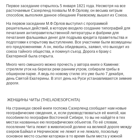
Первое заседание открылось 5 января 1821 года. Несмотря на все
расточаемые Сазерленд похвалы М.Ф.Орлову, он весьма хитрым
способом, выполняя данное обещание Раевскому, вышел из Союза.
На первом заседании М.Ф.Орлов выступил с программой
решительных действий, в которую входило создание типографий для
печатания антиправительственной литературы и фабрики для
печатания фальшивых денег для подрыва кредита правительства и
подготовки к открытому выступлению. Все участники были возмущены
его предложениями. А он, якобы обидевшись, заявил, что выходит из
союза тайного общества, и покинул съезд. Дорога к браку с
Екатериной была открыта.
Много чего смешного можно прочесть у автора книги о Каменке:
стреляли уток на берегах реки ранним утром, собирали грибы в
обширном парке. А ведь по новому стилю это уже было 7 декабря,
день Святой Екатерины. В этот день на Руси устанавливаются зимние
дороги.
ЖЕНЩИНЫ ЧИТЫ (
THE
LADIES
OF
CHITA
)
На страницах своей книги госпожа Сазерленд сообщает нам новые
географические сведения, и, если руководствоваться её книгой, как
пособием по географии Восточной Сибири, то вы не найдёте в тех
местах названных ею географических объектов. По её словам,
поселение Чита лежит в живописной долине на великой дороге между
озером Байкал и Нерчинском: не лежит и не лежало, поскольку
основное место ссылки каторжан в то время были места у южной