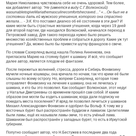
Мария Николаевна чувствовала себе не очень здоровой. Тем более,
как добавляет автор:
“Не (имеется в виду С.Г.Волконский)
was
unable
to
give
Maria
the
masculine
comfort
s
he
craved
…” «…Он был не в
состоянии дать ей мужского утешения, которого она страстно
желала… - Э.К.
Кто поставил диагноз об её состоянии в эти дни? И
какие могли быть страстные желания утешения, когда через 19 дней
для второй партии, где находился Волконский, начинался переход в
Петровский завод. Для такого перехода нужно было решить
множество хозяйственных проблем и собраться в дорогу. Какие уж тут
утешения? Да, можно было бы привести шутку французов о свече.
По словам Сазерленд выход нашла Полина Анненкова, она
пригласила Марию на стоянку бурят к шаману. И всё, что сообщает
далее автор, является плодом её фантазии.
После пережитых волнений, стресса, дороги в Сибирь Фонвизину
мучили ночные кошмары, она кричала по ночам, так что крики её были
слышны по всему острогу. Но, вопреки Сазерленд, которая тоже
отправляет Фонвизину на лечение к шаману, она не лечилась у
шамана, и кто бы это позволил. Как сообщает Волконская, этот недуг
у Натальи Дмитриевны со временем прошёл сам собой. И каким
образом они могли бы ездить к шаманам, когда дали подписку не
покидать места поселения? И вряд ли позволил лечиться у шаманов
Михаил Александрович Фонвизин и одобрил бы Вольф. К тому же у
восточных бурят был распространён буддизм и ламаизм. Целителями
были ламы, ещё их называли ламы-эмчи, то есть учёный лама.
Шаманизм был распространён у западных бурят, то есть в Иркутской
губернии.
Попутно сообщает автор, что Н.Бестужев в последние два года