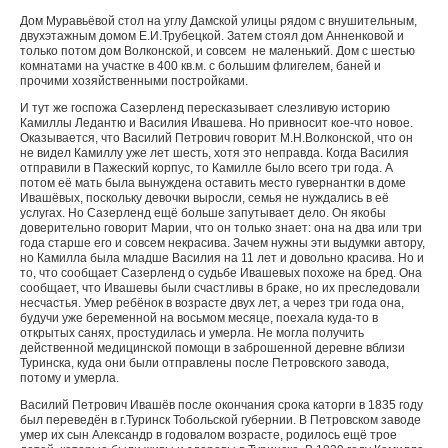
Дом Муравьёвой стол на углу Дамской улицы рядом с внушительным,
двухэтажным домом Е.И.Трубецкой. Затем стоял дом Анненковой и
только потом дом Волконской, и совсем не маленький. Дом с шестью
комнатами на участке в 400 кв.м. с большим флигелем, баней и
прочими хозяйственными постройками.
И тут же госпожа Сазерленд пересказывает слезливую историю
Камиллы Ледантю и Василия Ивашева. Но привносит кое-что новое.
Оказывается, что Василий Петрович говорит М.Н.Волконской, что он
не видел Камиллу уже лет шесть, хотя это неправда. Когда Василия
отправили в Пажеский корпус, то Камилле было всего три года. А
потом её мать была вынуждена оставить место гувернантки в доме
Ивашёвых, поскольку девочки выросли, семья не нуждались в её
услугах. Но Сазерленд ещё больше запутывает дело. Он якобы
доверительно говорит Марии, что он только знает: она на два или три
года старше его и совсем некрасива. Зачем нужны эти выдумки автору,
но Камилла была младше Василия на 11 лет и довольно красива. Но и
то, что сообщает Сазерленд о судьбе Ивашевых похоже на бред. Она
сообщает, что Ивашевы были счастливы в браке, но их преследовали
несчастья. Умер ребёнок в возрасте двух лет, а через три года она,
будучи уже беременной на восьмом месяце, поехала куда-то в
открытых санях, простудилась и умерла. Не могла получить
действенной медицинской помощи в заброшенной деревне вблизи
Туринска, куда они были отправлены после Петровского завода,
потому и умерла.
Василий Петрович Ивашёв после окончания срока каторги в 1835 году
был переведён в г.Туринск Тобольской губернии. В Петровском заводе
умер их сын Александр в годовалом возрасте, родилось ещё трое