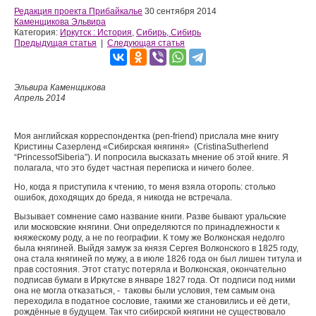
Редакция проекта Прибайкалье
30 сентября 2014
Каменщикова Эльвира
Категория:
Иркутск : История
,
Сибирь, Сибирь
Предыдущая статья
|
Следующая статья
Эльвира Каменщикова
Апрель 2014
Моя английская корреспондентка (
pen
-
friend
) прислала мне книгу
Кристины Сазерленд «Сибирская княгиня» (
Cristina
Sutherlend
“
Princess
of
Siberia
”). И попросила высказать мнение об этой книге. Я
полагала, что это будет частная переписка и ничего более.
Но, когда я приступила к чтению, то меня взяла оторопь: столько
ошибок, доходящих до бреда, я никогда не встречала.
Вызывает сомнение само название книги. Разве бывают уральские
или московские княгини. Они определяются по принадлежности к
княжескому роду, а не по географии. К тому же Волконская недолго
была княгиней. Выйдя замуж за князя Сергея Волконского в 1825 году,
она стала княгиней по мужу, а в июле 1826 года он был лишен титула и
прав состояния. Этот статус потеряла и Волконская, окончательно
подписав бумаги в Иркутске в январе 1827 года. От подписи под ними
она не могла отказаться, - таковы были условия, тем самым она
переходила в податное сословие, такими же становились и её дети,
рождённые в будущем. Так что сибирской княгини не существовало