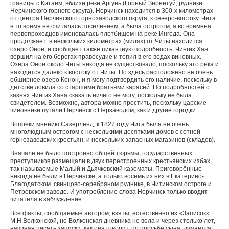
границы с Китаем, вблизи реки Аргунь (Горный Зерентуй, рудники
Нерчинского горного округа). Нерчинск находится в 300-х километрах
от центра Нерчинского горнозаводского округа, к северо-востоку. Чита
в то время не считалась поселением, а была острогом, а во времена
первопроходцев именовалась плотбищем на реке Ингода. Она
продолжает: в нескольких километрах (милях) от Читы находится
озеро Онон, и сообщает также пикантную подробность: Чингиз Хан
вершил на его берегах правосудие и топил в его водах виновных.
Озера Онон около Читы никогда не существовало, поскольку это река и
находится далеко к востоку от Читы. Но здесь расположено не очень
обширное озеро Кенон, и я могу подтвердить его наличие, поскольку в
детстве ловила со старшими братьями карасей. Но подробностей о
казнях Чингиз Хана сказать ничего не могу, поскольку не была
свидетелем. Возможно, автора можно простить, поскольку царские
чиновники путали Нерчинск с Нерзаводом, как и другие городки.
Вопреки мнению Сазерленд, к 1827 году Чита была не очень
многолюдным острогом с несколькими десятками домов с сотней
горнозаводских крестьян, и нескольких запасных магазинов (складов).
Вначале не было построено общей тюрьмы, государственных
преступников размещали в двух перестроенных крестьянских избах,
так называемые Малый и Дьячковский казематы. Приговорённые
никогда не были в Нерчинске, а только восемь из них в Екатерино-
Благодатском свинцово-серебряном руднике, в Читинском остроге и
Петровском заводе. И употребление слова Нерчинск только вводит
читателя в заблуждение.
Все факты, сообщаемые автором, взяты, естественно из «Записок»
М.Н.Волконской, но Волконская дневника не вела и через столько лет,
начиная писать записки, как она говорит, по просьбе сына, думается,