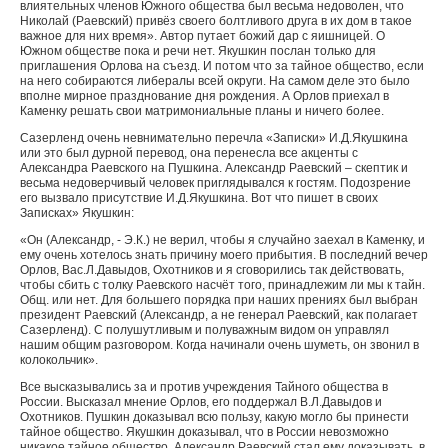
влиятельных членов Южного общества был весьма недоволен, что
Николай (Раевский) привёз своего болтливого друга в их дом в такое
важное для них время». Автор путает божий дар с яишницей. О
Южном обществе пока и речи нет. Якушкин послан только для
приглашения Орлова на съезд. И потом что за тайное общество, если
на него собираются либералы всей округи. На самом деле это было
вполне мирное празднование дня рождения. А Орлов приехал в
Каменку решать свои матримониальные планы и ничего более.
Сазерленд очень невнимательно перечла «Записки» И.Д.Якушкина
или это был дурной перевод, она перенесла все акценты с
Александра Раевского на Пушкина. Александр Раевский – скептик и
весьма недоверчивый человек приглядывался к гостям. Подозрение
его вызвало присутствие И.Д.Якушкина. Вот что пишет в своих
Записках» Якушкин:
«Он (Александр, - Э.К.) не верил, чтобы я случайно заехал в Каменку, и
ему очень хотелось знать причину моего прибытия. В последний вечер
Орлов, Вас.Л.Давыдов, Охотников и я сговорились так действовать,
чтобы сбить с толку Раевского насчёт того, принадлежим ли мы к тайн.
Общ. или нет. Для большего порядка при наших прениях был выбран
президент Раевский (Александр, а не генерал Раевский, как полагает
Сазерленд). С полушутливым и полуважным видом он управлял
нашим общим разговором. Когда начинали очень шуметь, он звонил в
колокольчик».
Все высказывались за и против учреждения Тайного общества в
России. Высказал мнение Орлов, его поддержал В.Л.Давыдов и
Охотников. Пушкин доказывал всю пользу, какую могло бы принести
тайное общество. Якушкин доказывал, что в России невозможно
никакое тайное общество. Александр Раевский стал ему доказывать, в