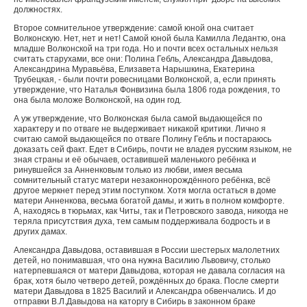
должностях.
Второе сомнительное утверждение: самой юной она считает
Волконскую. Нет, нет и нет! Самой юной была Камилла Ледантю, она
младше Волконской на три года. Но и почти всех остальных нельзя
считать старухами, все они: Полина Гебль, Александра Давыдова,
Александрина Муравьёва, Елизавета Нарышкина, Екатерина
Трубецкая, - были почти ровесницами Волконской, а, если принять
утверждение, что Наталья Фонвизина была 1806 года рождения, то
она была моложе Волконской, на один год.
А уж утверждение, что Волконская была самой выдающейся по
характеру и по отваге не выдерживает никакой критики. Лично я
считаю самой выдающейся по отваге Полину Гебль и постараюсь
доказать сей факт. Едет в Сибирь, почти не владея русским языком, не
зная страны и её обычаев, оставившей маленького ребёнка и
ринувшейся за Анненковым только из любви, имея весьма
сомнительный статус матери незаконнорождённого ребёнка, всё
другое меркнет перед этим поступком. Хотя могла остаться в доме
матери Анненкова, весьма богатой дамы, и жить в полном комфорте.
А, находясь в тюрьмах, как Читы, так и Петровского завода, никогда не
теряла присутствия духа, тем самым поддерживала бодрость и в
других дамах.
Александра Давыдова, оставившая в России шестерых малолетних
детей, но понимавшая, что она нужна Василию Львовичу, столько
натерпевшаяся от матери Давыдова, которая не давала согласия на
брак, хотя было четверо детей, рождённых до брака. После смерти
матери Давыдова в 1825 Василий и Александра обвенчались. И до
отправки В.Л.Давыдова на каторгу в Сибирь в законном браке