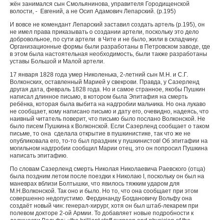
жён занимался сын Смольянинова, управителя Городищенской
волости, - Евгений, а не Осип Адамович Лепарский. (
p
.195)
И вовсе не комендант Лепарский заставил создать артель (
p
.195), он
не имел права приказывать о создании артели, поскольку это дело
добровольное, по сути артели в Чите и не было, жили в складчину.
Организационные формы были разработаны в Петровском заводе, где
в этом была настоятельная необходимость, были также разработаны
уставы Большой и Малой артели.
17 января 1828 года умер Николенька, 2-летний сын М.Н. и С.Г.
Волконских, оставленный Марией у свекрови. Правда, у Сазерленд
другая дата, февраль 1828 года. Но и самое странное, якобы Пушкин
написал длинное письмо, в котором была Эпитафия на смерть
ребёнка, которая была выбита на надгробии мальчика. Но она лукаво
не сообщает, кому написано письмо и дату его, очевидно, надеясь, что
наивный читатель поверит, что письмо было послано Волконской. Не
было писем Пушкина к Волконской. Если Сазерленд сообщает о таком
письме, то она сделала открытие в пушкинистике, так что же не
опубликовала его, то-то был праздник у пушкинистов! Об эпитафии на
могильном надгробии сообщил Марии отец, это он попросил Пушкина
написать эпитафию.
По словам Сазерленд смерть Николая Николаевича Раевского (отца)
была поздним летом после поездки к Николаю
I
, поскольку он был на
маневрах вблизи Болтышки, что явилось тяжким ударом для
М.Н.Волконской. Так оно и было. Но то, что она сообщает при этом
совершенно недопустимо. Фердинанду Богдановичу Вольфу она
создаёт новый чин: генерал-хирург, хотя он был штаб-лекарем при
полевом докторе 2-ой Армии. То добавляет новые подробности к