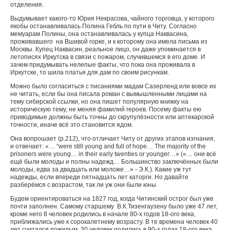
отделения.
Выдумывает какого-то Юрия Некрасова, чайного торговца, у которого
якобы останавливалась Полина Гебль по пути в Читу. Согласно
мемуарам Полины, она останавливалась у купца Наквасина,
проживавшего на Вшивой горке, и к которому она имела письма из
Москвы. Купец Наквасин, реальное лицо, он даже упоминается в
летописях Иркутска в связи с пожаром, случившемся в его доме. И
зачем придумывать нелепые факты, что пока она проживала в
Иркутске, то шила платья для дам по своим рисункам.
Можно было согласиться с писаниями мадам Сазерленд или вовсе их
не читать, если бы она писала роман с вымышленными лицами на
тему сибирской ссылки, но она пишет популярную книжку на
историческую тему, не меняя фамилий героев. Посему факты ею
приводимые должны быть точны до скрупулёзности или аптекарской
точности, иначе всё это становится ядом.
Она вопрошает (
p
.212), что отличает Читу от других этапов изгнания,
и отвечает: «…
“were still young and full of hope… The majority of the
prisoners were young… in their early twenties or younger…»
(«… они всё
ещё были молоды и полны надежд… Большинство заключённых были
молоды, едва за двадцать или моложе…» - Э.К.). Какие уж тут
надежды, если впереди пятнадцать лет каторги. Но давайте
разберёмся с возрастом, так ли уж они были юны.
Будем ориентироваться на 1827 год, когда Читинский острог был уже
почти заполнен. Самому старшему В.К.Тизенгаузену было уже 47 лет,
кроме него 8 человек родились в начале 80-х годов 18-ого века,
приближались уже к сорокалетнему возрасту. В те времена человек 40
лет считался пожилым. 30 человек родились в 90-х годах 18-ого века,