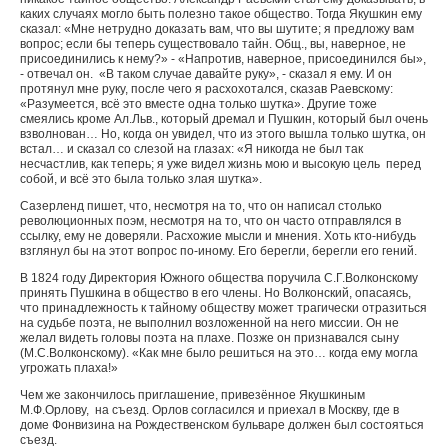
каких случаях могло быть полезно такое общество. Тогда Якушкин ему
сказал: «Мне нетрудно доказать вам, что вы шутите; я предложу вам
вопрос; если бы теперь существовало тайн. Общ., вы, наверное, не
присоединились к нему?» - «Напротив, наверное, присоединился бы»,
- отвечал он. «В таком случае давайте руку», - сказал я ему. И он
протянул мне руку, после чего я расхохотался, сказав Раевскому:
«Разумеется, всё это вместе одна только шутка». Другие тоже
смеялись кроме Ал.Льв., который дремал и Пушкин, который был очень
взволнован… Но, когда он увидел, что из этого вышла только шутка, он
встал… и сказал со слезой на глазах: «Я никогда не был так
несчастлив, как теперь; я уже видел жизнь мою и высокую цель перед
собой, и всё это была только злая шутка».
Сазерленд пишет, что, несмотря на то, что он написал столько
революционных поэм, несмотря на то, что он часто отправлялся в
ссылку, ему не доверяли. Расхожие мысли и мнения. Хоть кто-нибудь
взглянул бы на этот вопрос по-иному. Его берегли, берегли его гений.
В 1824 году Директория Южного общества поручила С.Г.Волконскому
принять Пушкина в общество в его члены. Но Волконский, опасаясь,
что принадлежность к тайному обществу может трагически отразиться
на судьбе поэта, не выполнил возложенной на него миссии. Он не
желал видеть головы поэта на плахе. Позже он признавался сыну
(М.С.Волконскому). «Как мне было решиться на это… когда ему могла
угрожать плаха!»
Чем же закончилось приглашение, привезённое Якушкиным
М.Ф.Орлову, на съезд. Орлов согласился и приехал в Москву, где в
доме Фонвизина на Рождественском бульваре должен был состояться
съезд.