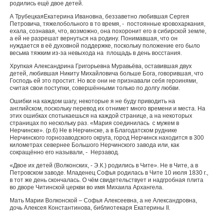
родились ещё двое детей.
А Трубецкая
Екатерина Ивановна, беззаветно любившая Сергея
Петровича, тяжелобольного в то время, -
постоянные кровохаркания,
ехала, сознавая, что, возможно, она похоронит его в сибирской земле,
а ей не разрешат вернуться на родину. Понимавшая, что он
нуждается в её духовной поддержке, поскольку положение его было
весьма тяжким из-за невыхода на
площадь в день восстания.
Хрупкая Александрина Григорьевна Муравьёва, оставившая двух
детей, любившая Никиту Михайловича больше Бога, говорившая, что
Господь ей это простит. Но все они не признавали себя героинями,
считая свои поступки, совершёнными только по долгу любви.
Ошибки на каждом шагу, некоторые я не буду приводить на
английском, поскольку перевод их отнимет много времени и места. На
этих ошибках спотыкаешься на каждой странице, а на некоторых
страницах по нескольку раз. «Мария соединилась с мужем в
Нерчинске». (р.6) Не в Нерчинске, а в Благодатском руднике
Нерчинского горнозаводского округа, город Нерчинск находится в 300
километрах севернее Большого Нерчинского завода или, как
сокращённо его называли, - Нерзавод.
«Двое их детей (Волконских, - Э.К.) родились в Чите». Не в Чите, а в
Петровском заводе. Младенец Софья родилась в Чите 10 июля 1830 г.,
в тот же день скончалась. О чём свидетельствует и надгробная плита
во дворе Читинской церкви во имя Михаила Архангела.
Мать Марии Волконской – Софья Алексеевна, а не Александровна,
дочь Алексея Константинова, библиотекаря Екатерины
II
.