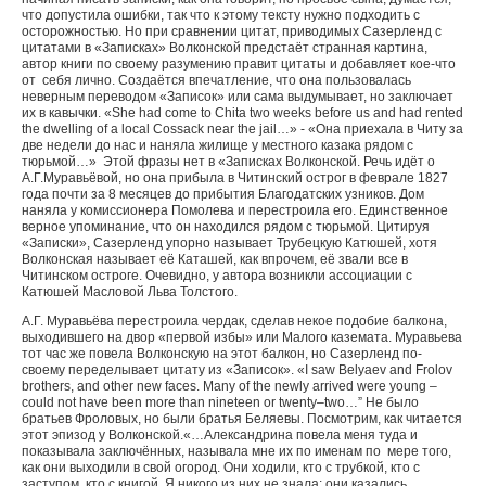
что допустила ошибки, так что к этому тексту нужно подходить с
осторожностью. Но при сравнении цитат, приводимых Сазерленд с
цитатами в «Записках» Волконской предстаёт странная картина,
автор книги по своему разумению правит цитаты и добавляет кое-что
от себя лично. Создаётся впечатление, что она пользовалась
неверным переводом «Записок» или сама выдумывает, но заключает
их в кавычки.
«She had come to Chita two weeks before us and had rented
the dwelling of a local Cossack near the jail…» - «
Она приехала в Читу за
две недели до нас и наняла жилище у местного казака рядом с
тюрьмой
…»
Этой фразы нет в «Записках Волконской. Речь идёт о
А.Г.Муравьёвой, но она прибыла в Читинский острог в феврале 1827
года почти за 8 месяцев до прибытия Благодатских узников. Дом
наняла у комиссионера Помолева и перестроила его. Единственное
верное упоминание, что он находился рядом с тюрьмой. Цитируя
«Записки», Сазерленд упорно называет Трубецкую Катюшей, хотя
Волконская называет её Каташей, как впрочем, её звали все в
Читинском остроге. Очевидно, у автора возникли ассоциации с
Катюшей Масловой Льва Толстого.
А.Г. Муравьёва перестроила чердак, сделав некое подобие балкона,
выходившего на двор «первой избы» или Малого каземата. Муравьева
тот час же повела Волконскую на этот балкон, но Сазерленд по-
своему переделывает цитату из «Записок».
«I saw Belyaev and Frolov
brothers, and other new faces. Many of the newly arrived were young –
could not have been more than nineteen or twenty–two…”
Не было
братьев Фроловых, но были братья Беляевы. Посмотрим, как читается
этот эпизод у Волконской.«…Александрина повела меня туда и
показывала заключённых, называла мне их по именам по мере того,
как они выходили в свой огород. Они ходили, кто с трубкой, кто с
заступом, кто с книгой. Я никого из них не знала; они казались