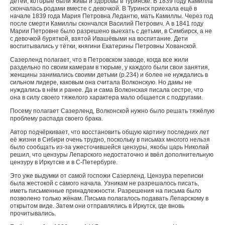
детей, которые были живы и здоровы в Туринске. В 1839 году Камилла
скончалась родами вместе с девочкой. В Туринск приехала ещё в
начале 1839 года Мария Петровна Ледантю, мать Камиллы. Через год
после смерти Камиллы скончался Василий Петрович. А в 1841 году
Марии Петровне было разрешено выехать с детьми, в Симбирск, а не
с девочкой буряткой, взятой Ивашёвыми на воспитание. Дети
воспитывались у тётки, княгини Екатерины Петровны Хованской.
Сазерленд полагает, что в Петровском заводе, когда все жили
раздельно по своим камерам в тюрьме, у каждого были свои занятия,
женщины занимались своими детьми (р.234) и более не нуждались в
сильном лидере, каковым она считала Волконскую. Но дамы не
нуждались в нём и ранее. Да и сама Волконская писала сестре, что
она в силу своего тяжелого характера мало общается с подругами.
Посему полагает Сазерленд, Волконской нужно было решать тяжёлую
проблему распада своего брака.
Автор подчёркивает, что восстановить общую картину последних лет
её жизни в Сибири очень трудно, поскольку в письмах многого нельзя
было сообщать из-за ужесточившейся цензуры, якобы царь Николай
решил, что цензуры Лепарского недостаточно и ввёл дополнительную
цензуру в Иркутске и в С-Петербурге.
Это уже выдумки от самой госпожи Сазерленд. Цензура переписки
была жестокой с самого начала. Узникам не разрешалось писать,
иметь письменные принадлежности. Разрешения на письма было
позволено только жёнам. Письма полагалось подавать Лепарскому в
открытом виде. Затем они отправлялись в Иркутск, где вновь
прочитывались.