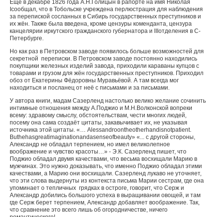
Ещё в декабре 1826 года А.Н.Голицын в рапорте на имя Николая
I
сообщал, что в Тобольске учреждена перлюстрация для наблюдения
за перепиской сосланных в Сибирь государственных преступников и
их жён. Также была введена, кроме цензуры коменданта, цензура
канцелярии иркутского гражданского губернатора и
III
отделения в С-
Петербурге.
Но как раз в Петровском заводе появилось больше возможностей для
секретной переписки. В Петровском заводе постоянно находились
покупщики железных изделий завода, приходили караваны купцов с
товарами и грузом для жён государственных преступников. Приходил
обоз от Екатерины Фёдоровны Муравьёвой. А там всегда мог
находиться и посланец от неё с письмами и за письмами.
У автора книги, мадам Сазерленд настолько велико желание сочинить
интимные отношения между А.Поджио и М.Н.Волконской вопреки
всему: здравому смыслу, обстоятельствам, чести многих людей,
посему она сама создаёт цитаты, закавычивает их, не указывая
источника этой цитаты. «…
Alessandro
on
the
other
hand
is
not
patient
.
But
he
has
great
imagination
and
a
sense
of
beauty
» «... с другой стороны,
Александр не обладал терпением, но имел великолепное
воображение и чувство красоты…» - Э.К. Сазерленд пишет, что
Поджио обладал двумя качествами, что весьма восхищали Марию в
мужчинах. Это нужно доказывать, что именно Поджио обладал этими
качествами, а Марию они восхищали. Сазерленд лукаво не уточняет,
что эти слова выдернуты из контекста письма Марии сестрам, где она
упоминает о тепличных грядках в остроге, говорит, что Серж и
Александр добились большого успеха в выращивании овощей, и там
где Серж берет терпением, Александр добавляет воображение. Так,
что сравнение это всего лишь об огородничестве, ничего