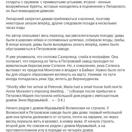
солдаты с оружием с примкнутыми штыками, второе - конные
вооружённые буряты, которые находились в подчинении у Лепарского,
он был командиром дивизии.
Лепарский запретил дамам приближаться к колонне, поэтому
некоторые уехали вперёд, другие следовали позади в нескольких
часах езды.
Но автор описывает весь переход, как увеселительную поездку: дамы
были в широких юбках и соломенных шляпках, собирали ягоды, грибы.
В конце концов, дамы были вынуждены уехать вперёд, нужно было
обустраиваться в Петровском заводе.
Я уже упоминала, что госпожа Сазерленд слаба в географии. Она
полагает, что переход из Читы в Петровский завод проходил по
живописным берегам реки Селенги. Но, к сожалению, река Селенга
вытекает из пределов Монголии и впадает в Байкал. Нужно было хотя
бы для общего образования взглянуть на карту. Узникам по пути
иногда попадалась река Уда, вплоть до Верхнеудинска.
“Shortly after her arrival at Petrovsk, Maria had a small house built next to
Annie Muraviev’s imposing dwelling…”
(«Вскоре после прибытия в
Петровск Мария построила небольшой дом рядом с импозантным
домом Энни Муравьёвой… « - Э.К.)
Ничего рядом с домом Муравьёвой Волконская не строила. У
Волконской в Петровском заводе было два дома: первый небольшой
дом она купила далековато от острога, почти на окраине, но через
месяц перешла жить в каземат, в номер мужа. И начала строить
второй дом. Но совсем не рядом с домом Муравьёвой, а на
противоположном углу в порядке из четырёх домов.