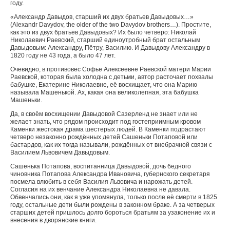
году.
«Александр Давыдов, старший их двух братьев Давыдовых…»
(Alexandr Davydov, the older of the two Davydov brothers…).
Простите,
как это из двух братьев Давыдовых? Их было четверо: Николай
Николаевич Раевский, старший единоутробный брат остальным
Давыдовым: Александру, Пётру, Василию. И Давыдову Александру в
1820 году не 43 года, а было 47 лет.
Очевидно, в противовес Софье Алексеевне Раевской матери Марии
Раевской, которая была холодна с детьми, автор расточает похвалы
бабушке, Екатерине Николаевне, её восхищает, что она Марию
называла Машенькой. Ах, какая она великолепная, эта бабушка
Машеньки.
Да, в своём восхищении Давыдовой Сазерленд не знает или не
желает знать, что рядом происходит под гостеприимным кровом
Каменки жестокая драма шестерых людей. В Каменки подрастают
четверо незаконно рождённых детей Сашеньки Потаповой или
бастардов, как их тогда называли, рождённых от внебрачной связи с
Василием Львовичем Давыдовым.
Сашенька Потапова, воспитанница Давыдовой, дочь бедного
чиновника Потапова Александра Ивановича, губернского секретаря
посмела влюбить в себя Василия Львовича и нарожать детей.
Согласия на их венчание Александра Николаевна не давала.
Обвенчались они, как я уже упомянула, только после её смерти в 1825
году, остальные дети были рождены в законном браке. А за четверых
старших детей пришлось долго бороться братьям за узаконение их и
внесения в дворянские книги.