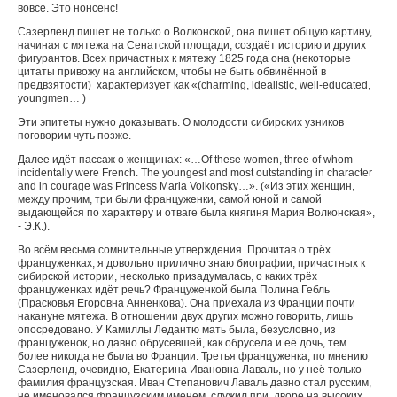
вовсе. Это нонсенс!
Сазерленд пишет не только о Волконской, она пишет общую картину,
начиная с мятежа на Сенатской площади, создаёт историю и других
фигурантов. Всех причастных к мятежу 1825 года она (некоторые
цитаты привожу на английском, чтобы не быть обвинённой в
предвзятости) характеризует как «(
charming
,
idealistic
,
well
-
educated
,
young
men
… )
Эти эпитеты нужно доказывать. О молодости сибирских узников
поговорим чуть позже.
Далее идёт пассаж о женщинах
: «…Of these women, three of whom
incidentally were French. The youngest and most outstanding in character
and in courage was Princess Maria Volkonsky…».
(«Из этих женщин,
между прочим, три были француженки, самой юной и самой
выдающейся по характеру и отваге была княгиня Мария Волконская»,
- Э.К.).
Во всём весьма сомнительные утверждения. Прочитав о трёх
француженках, я довольно прилично знаю биографии, причастных к
сибирской истории, несколько призадумалась, о каких трёх
француженках идёт речь? Француженкой была Полина Гебль
(Прасковья Егоровна Анненкова). Она приехала из Франции почти
накануне мятежа. В отношении двух других можно говорить, лишь
опосредовано. У Камиллы Ледантю мать была, безусловно, из
француженок, но давно обрусевшей, как обрусела и её дочь, тем
более никогда не была во Франции. Третья француженка, по мнению
Сазерленд, очевидно, Екатерина Ивановна Лаваль, но у неё только
фамилия французская. Иван Степанович Лаваль давно стал русским,
не именовался французским именем, служил при дворе на высоких