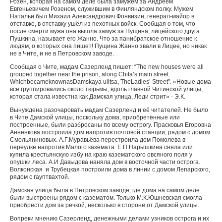
Розен, которая на самом деле была замужем за Андреем
Евгеньевичем Розеном, служившим в Финляндском полку. Мужем
Натальи был Михаил Александрович Фонвизин, генерал-майор в
отставке, в отставку ушёл из пехотных войск. Сообщая о том, что
после смерти мужа она вышла замуж за Пущина, лицейского друга
Пушкина, называет его Жанно. Что за панибратское отношение к
людям, о которых она пишет! Пущина Жанно звали в Лицее, но никак
не в Чите, и не в Петровском заводе.
Сообщая о Чите
,
мадам Сазерленд пишет
: “The new houses were all
grouped together near the prison, along
С
hita’s main street.
Which
became
known
as
Damskay
а
ulitsa
,
The
Ladies
’
Street
”. «Новые дома
все группировались около тюрьмы, вдоль главной Читинской улицы,
которая стала известна как Дамская улица, Леди стрит» - Э.К.
Вынуждена разочаровать мадам Сазерленд и её читателей. Не было
в Чите Дамской улицы, поскольку дома, приобретённые или
построенные, были разбросаны по всему острогу. Прасковья Егоровна
Анненкова построила дом напротив почтовой станции, рядом с домом
Смольяниновых. А.Г.Муравьёва перестроила дом Помолева в
переулке напротив Малого каземата. Е.П.Нарышкина сняла или
купила крестьянскую избу на краю казематского овсяного поля у
опушки леса. А.И Давыдова наняла дом в восточной части острога.
Волконская и Трубецкая построили дома в линии с домом Лепарского,
рядом с гауптвахтой.
Дамская улица была в Петровском заводе, где дома на самом деле
были выстроены рядом с казематом. Только М.К.Юшневская смогла
приобрести дом за речкой, несколько в стороне от Дамской улицы.
Вопреки мнению Сазерленд, денежными делами узников острога и их