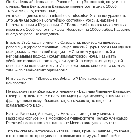
Якобы Николай Николаевич Раевский, отец Волконской, получил от
отчима, Льва Денисовича Давыдова имение Болтышку с 10000
тысячами (р.16) крепостных, “…
with
its
contingents
of
more
than
ten
thousands
serfs
». Явная несуразность.
Это было бы одно из богатейших состояний России, наравне в
Шереметевыми и Юсуповыми. С.Г.Волконский в нескольких имениях
имел всего 1600 крепостных душ. Несмотря на 10000 рабов, Раевские
иногда откровенно нуждались.
В марте 1801 года, по мнению Сазерленд, произошла дворцовая
революция (
a
palace
revolution
), «тиранический царь Павел был удушен
офицерами семеновской гвардии…» Слишком упрощённый и
неправильный подход к событиям мартовской ночи. Называть
убийство коронованного государя кучкой заговорщиков дворцовой
революцией непростительно. И позволительно спросить: а сколько
там было семёновских офицеров?
И что за термин: “
Blagodarnoe
Sobranie
”? Мне такое название
неизвестно.
Но поражает панибратское отношение к Василию Львовичу Давыдову,
Сазерленд называет его Вася Давыдов (
Vasya
Davydov
), в письмах на
французском к нему обращаются, как к Базилю, но нигде нет
фамильярного Васи.
Братья Раевские, Александр и Николай, никогда не учились в
Пажеском корпусе, ни в Московском университете. Только Александр
Раевский воспитывался в пансионе Московского университета.
Это так сказать, вступление к главе «Киев, Крым и Пушкин», то время,
с которого некоторые усиленно развивают тему утаённой любви