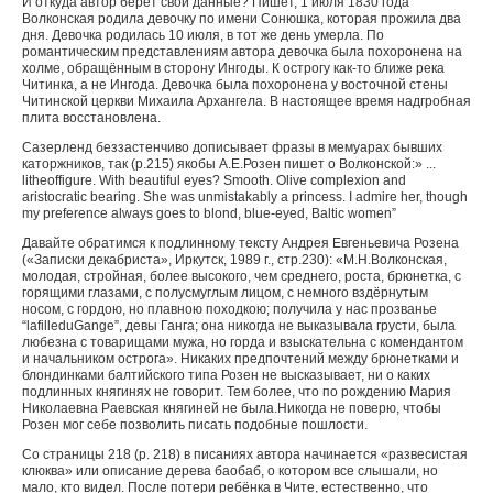
И откуда автор берёт свои данные? Пишет, 1 июля 1830 года
Волконская родила девочку по имени Сонюшка, которая прожила два
дня. Девочка родилась 10 июля, в тот же день умерла. По
романтическим представлениям автора девочка была похоронена на
холме, обращённым в сторону Ингоды. К острогу как-то ближе река
Читинка, а не Ингода. Девочка была похоронена у восточной стены
Читинской церкви Михаила Архангела. В настоящее время надгробная
плита восстановлена.
Сазерленд беззастенчиво дописывает фразы в мемуарах бывших
каторжников, так (р.215) якобы А.Е.Розен пишет о Волконской:» ...
lithe
of
figure
.
With beautiful eyes? Smooth. Olive complexion and
aristocratic bearing. She was unmistakably a princess. I admire her, though
my preference always goes to blond, blue-eyed, Baltic women”
Давайте обратимся к подлинному тексту Андрея Евгеньевича Розена
(«Записки декабриста», Иркутск, 1989 г., стр.230): «М.Н.Волконская,
молодая, стройная, более высокого, чем среднего, роста, брюнетка, с
горящими глазами, с полусмуглым лицом, с немного вздёрнутым
носом, с гордою, но плавною походкою; получила у нас прозванье
“
la
fille
du
Gange
”, девы Ганга; она никогда не выказывала грусти, была
любезна с товарищами мужа, но горда и взыскательна с комендантом
и начальником острога». Никаких предпочтений между брюнетками и
блондинками балтийского типа Розен не высказывает, ни о каких
подлинных княгинях не говорит. Тем более, что по рождению Мария
Николаевна Раевская княгиней не была.
Никогда не поверю, чтобы
Розен мог себе позволить писать подобные пошлости.
Со страницы 218 (
p
. 218) в писаниях автора начинается «развесистая
клюква» или описание дерева баобаб, о котором все слышали, но
мало, кто видел. После потери ребёнка в Чите, естественно, что