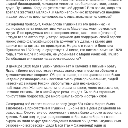
старой биллиардной, лежащего животом на обширном столе, своего
друга Пушкина». Когда он успел стать её другом? В то время, когда его
трепала жестокая малярия, и было неприлично встречаться наедине
и даже говорить девочке-подростку с едва знакомым человеком?
Сазерленд приводит, якобы слова Пушкина из его дневника: «Я
волновался из-за перспективы увидеть Машеньку, мою прекрасную
музу». Я не придумала слово «перспектива», так в тексте (
prospect
).
Откуда взяла автор эту цитату? Неужели для поддержки своей версии
можно легко фальсифицировать документы? Даты, из какого дня
записи взята цитата, не приводится. Но дело в том, что Дневника
Пушкина за 1820 год не существует. И никто, кто писал о Каменке 1820
года, в том числе и Якушкин, не упоминает о Марии Раевской. Ну, кто
бы обращал внимание на девочку-подростка?
В декабре 1820 года Пушкин упоминает о Каменке в письме к брату
Льву: «Время моё протекает между аристократическими обедами и
демагогическими спорами. Общество наше, теперь рассеянное, было
недавно разнообразная и весёлая смесь умов оригинальных, людей
известных в нашей России, любопытных для незнакомого
наблюдателя. Женщин мало, много шампанского, много острых слов,
немного стихов». Ни о какой музе речи не идёт. Было бы странным
присутствие подростка, где много шампанского и острых слов.
Сазерленд всё ставит с ног на голову (
page
58) «Хотя Мария была
взволнована присутствием Пушкина…, но не все в доме разделяли её
радость…. Отсутствие осторожности у поэта было широко известно, а
должны были под видом празднования собраться либералы всего
округа на мили вокруг для обсуждения планов общества. Якушкин был
откровенно встревожен, дядя Вася (так у Сазерленд) один из