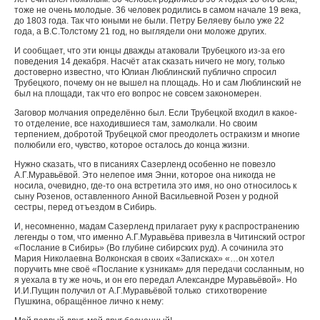
тоже не очень молодые. 36 человек родились в самом начале 19 века,
до 1803 года. Так что юными не были. Петру Беляеву было уже 22
года, а В.С.Толстому 21 год, но выглядели они моложе других.
И сообщает, что эти юнцы дважды атаковали Трубецкого из-за его
поведения 14 декабря. Насчёт атак сказать ничего не могу, только
достоверно известно, что Юлиан Люблинский публично спросил
Трубецкого, почему он не вышел на площадь. Но и сам Люблинский не
был на площади, так что его вопрос не совсем закономерен.
Заговор молчания определённо был. Если Трубецкой входил в какое-
то отделение, все находившиеся там, замолкали. Но своим
терпением, добротой Трубецкой смог преодолеть остракизм и многие
полюбили его, чувство, которое осталось до конца жизни.
Нужно сказать, что в писаниях Сазерленд особенно не повезло
А.Г.Муравьёвой. Это нелепое имя Энни, которое она никогда не
носила, очевидно, где-то она встретила это имя, но оно относилось к
сыну Розенов, оставленного Анной Васильевной Розен у родной
сестры, перед отъездом в Сибирь.
И, несомненно, мадам Сазерленд прилагает руку к распространению
легенды о том, что именно А.Г.Муравьёва привезла в Читинский острог
«Послание в Сибирь» (Во глубине сибирских руд). А сочинила это
Мария Николаевна Волконская в своих «Записках» «…он хотел
поручить мне своё «Послание к узникам» для передачи сосланным, но
я уехала в ту же ночь, и он его передал Александре Муравьёвой». Но
И.И.Пущин получил от А.Г.Муравьёвой только стихотворение
Пушкина, обращённое лично к нему: