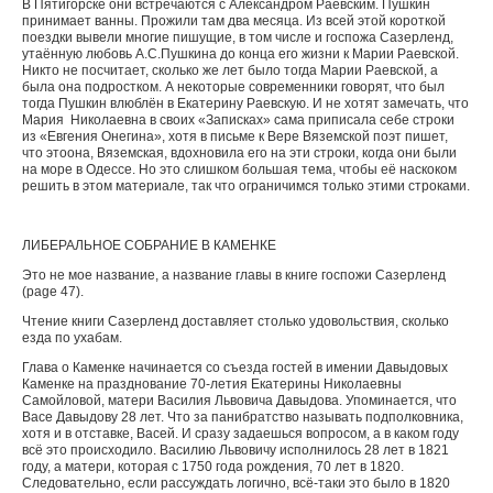
В Пятигорске они встречаются с Александром Раевским. Пушкин
принимает ванны. Прожили там два месяца. Из всей этой короткой
поездки вывели многие пишущие, в том числе и госпожа Сазерленд,
утаённую любовь А.С.Пушкина до конца его жизни к Марии Раевской.
Никто не посчитает, сколько же лет было тогда Марии Раевской, а
была она подростком. А некоторые современники говорят, что был
тогда Пушкин влюблён в Екатерину Раевскую. И не хотят замечать, что
Мария Николаевна в своих «Записках» сама приписала себе строки
из «Евгения Онегина», хотя в письме к Вере Вяземской поэт пишет,
что это
она, Вяземская, вдохновила его на эти строки, когда они были
на море в Одессе. Но это слишком большая тема, чтобы её наскоком
решить в этом материале, так что ограничимся только этими строками.
ЛИБЕРАЛЬНОЕ СОБРАНИЕ В КАМЕНКЕ
Это не мое название, а название главы в книге госпожи Сазерленд
(
page
47).
Чтение книги Сазерленд доставляет столько удовольствия, сколько
езда по ухабам.
Глава о Каменке начинается со съезда гостей в имении Давыдовых
Каменке на празднование 70-летия Екатерины Николаевны
Самойловой, матери Василия Львовича Давыдова. Упоминается, что
Васе Давыдову 28 лет. Что за панибратство называть подполковника,
хотя и в отставке, Васей. И сразу задаешься вопросом, а в каком году
всё это происходило. Василию Львовичу исполнилось 28 лет в 1821
году, а матери, которая с 1750 года рождения, 70 лет в 1820.
Следовательно, если рассуждать логично, всё-таки это было в 1820