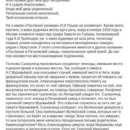
Мой первый друг, мой друг бесценный!
И я судьбу благословил,
Когда мой двор уединенный,
Печальным снегом занесенный,
Твой колокольчик огласил.
Ни о каком «Послании узникам» И.И.Пущин не упоминает. Кроме всего
прочего, о каких рудниках могла идти речь, когда в ноябре 1826 года в
Москве появился секретарь графа Лаваля из Сибири, провожавший
туда Е.И.Трубецкую, ни о каких рудниках не шла речь, поскольку
первые узники находились на каторжных винокуренных заводах,
рядом с Иркутском. У этого стихотворения имеется и другое название
«Послание в Петровский завод», переписанное чужой рукой. До сих
пор неизвестно местонахождение подлинника.
Госпожа Сазерленд произвольно соединяет эпизоды, имевшие место
в разное время и в разных местах. Так, сообщая о смерти
А.Г.Муравьёвой, она описывает случай, имевший место в Чите, когда
дежурный офицер при её свидании с мужем, запретил ей говорить на
французском языке. Александрина переспросила Никиту на
французском, что хочет от неё офицер. Офицер закричал на неё, она
выскочила из помещения, на помощь бросились товарищи. Конфликт
мог бы закончиться трагически, но Лепарский уладил его. Сазерленд
переносит этот эпизод в Петровский завод и полагает, что он был
причиной смерти Муравьёвой. Это событие случилось за пять лет до
смерти Муравьёвой. Сазерленд сообщает, что Волконская дежурила у
постели больной. Она приписывает Волконской слова, которых нет в
«Записках», но берёт их в кавычки: «когда Энни поняла, что умирает,
то она попросила меня написать прощальные письма родителям».
Каким родителям? Мать Александрины умерла, когда Муравьёвы ещё
находились в Читинском остроге. Отец её, Григорий Иванович