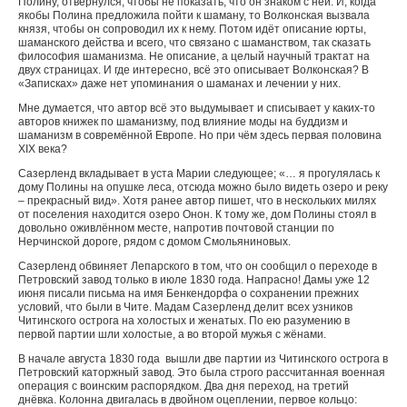
Полину, отвернулся, чтобы не показать, что он знаком с ней. И, когда
якобы Полина предложила пойти к шаману, то Волконская вызвала
князя, чтобы он сопроводил их к нему. Потом идёт описание юрты,
шаманского действа и всего, что связано с шаманством, так сказать
философия шаманизма. Не описание, а целый научный трактат на
двух страницах. И где интересно, всё это описывает Волконская? В
«Записках» даже нет упоминания о шаманах и лечении у них.
Мне думается, что автор всё это выдумывает и списывает у каких-то
авторов книжек по шаманизму, под влияние моды на буддизм и
шаманизм в совремённой Европе. Но при чём здесь первая половина
Х
I
Х века?
Сазерленд вкладывает в уста Марии следующее; «… я прогулялась к
дому Полины на опушке леса, отсюда можно было видеть озеро и реку
– прекрасный вид». Хотя ранее автор пишет, что в нескольких милях
от поселения находится озеро Онон. К тому же, дом Полины стоял в
довольно оживлённом месте, напротив почтовой станции по
Нерчинской дороге, рядом с домом Смольяниновых.
Сазерленд обвиняет Лепарского в том, что он сообщил о переходе в
Петровский завод только в июле 1830 года. Напрасно! Дамы уже 12
июня писали письма на имя Бенкендорфа о сохранении прежних
условий, что были в Чите. Мадам Сазерленд делит всех узников
Читинского острога на холостых и женатых. По ею разумению в
первой партии шли холостые, а во второй мужья с жёнами.
В начале августа 1830 года вышли две партии из Читинского острога в
Петровский каторжный завод. Это была строго рассчитанная военная
операция с воинским распорядком. Два дня переход, на третий
днёвка. Колонна двигалась в двойном оцеплении, первое кольцо: