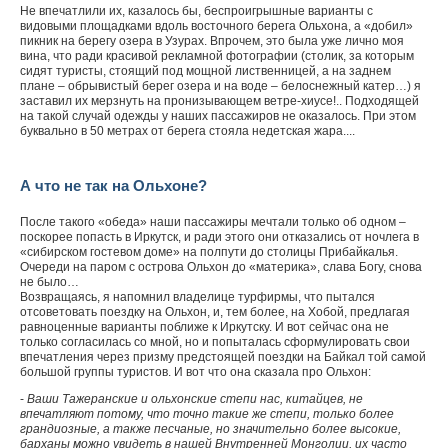
Не впечатлили их, казалось бы, беспроигрышные варианты с
видовыми площадками вдоль восточного берега Ольхона, а «добил»
пикник на берегу озера в Узурах. Впрочем, это была уже лично моя
вина, что ради красивой рекламной фотографии (столик, за которым
сидят туристы, стоящий под мощной лиственницей, а на заднем
плане – обрывистый берег озера и на воде – белоснежный катер…) я
заставил их мерзнуть на пронизывающем ветре-хиусе!.. Подходящей
на такой случай одежды у наших пассажиров не оказалось. При этом
буквально в 50 метрах от берега стояла недетская жара....
А что не так на Ольхоне?
После такого «обеда» наши пассажиры мечтали только об одном –
поскорее попасть в Иркутск, и ради этого они отказались от ночлега в
«сибирском гостевом доме» на полпути до столицы Прибайкалья.
Очереди на паром с острова Ольхон до «материка», слава Богу, снова
не было…
Возвращаясь, я напомнил владелице турфирмы, что пытался
отсоветовать поездку на Ольхон, и, тем более, на Хобой, предлагая
равноценные варианты поближе к Иркутску. И вот сейчас она не
только согласилась со мной, но и попыталась сформулировать свои
впечатления через призму предстоящей поездки на Байкал той самой
большой группы туристов. И вот что она сказала про Ольхон:
-
Ваши Тажеранские и ольхонские степи нас, китайцев, не
впечатляют потому, что точно такие же степи, только более
грандиозные, а также песчаные, но значительно более высокие,
барханы можно увидеть в нашей Внутренней Монголии, их часто