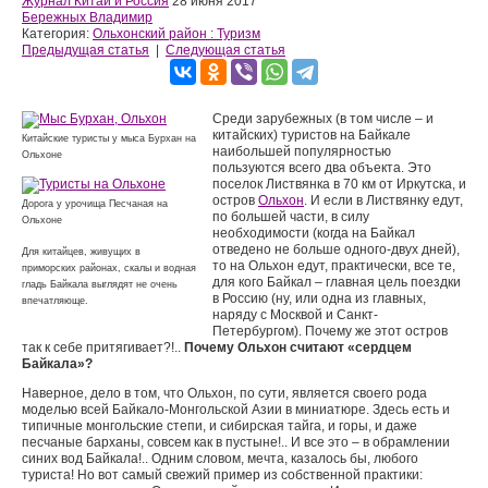
Журнал Китай и Россия
28 июня 2017
Бережных Владимир
Категория:
Ольхонский район : Туризм
Предыдущая статья
|
Следующая статья
Среди зарубежных (в том числе – и
китайских) туристов на Байкале
Китайские туристы у мыса Бурхан на
наибольшей популярностью
Ольхоне
пользуются всего два объекта. Это
поселок Листвянка в 70 км от Иркутска, и
остров
Ольхон
. И если в Листвянку едут,
Дорога у урочища Песчаная на
по большей части, в силу
Ольхоне
необходимости (когда на Байкал
отведено не больше одного-двух дней),
Для китайцев, живущих в
то на Ольхон едут, практически, все те,
приморских районах, скалы и водная
для кого Байкал – главная цель поездки
гладь Байкала выглядят не очень
в Россию (ну, или одна из главных,
впечатляюще.
наряду с Москвой и Санкт-
Петербургом). Почему же этот остров
так к себе притягивает?!..
Почему Ольхон считают «сердцем
Байкала»?
Наверное, дело в том, что Ольхон, по сути, является своего рода
моделью всей Байкало-Монгольской Азии в миниатюре. Здесь есть и
типичные монгольские степи, и сибирская тайга, и горы, и даже
песчаные барханы, совсем как в пустыне!.. И все это – в обрамлении
синих вод Байкала!.. Одним словом, мечта, казалось бы, любого
туриста! Но вот самый свежий пример из собственной практики: