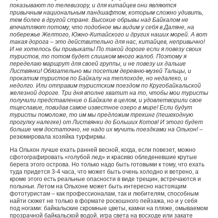
показывают по телевизору, и для китайцев они являются
привычным национальным ландшафтом, которым сложно удивить,
тем более в другой стране. Высокие обрывы над Байкалом не
впечатляют потому, что подобное мы видим у себя в Даляне, на
побережье Желтого, Южно-Китайского и других наших морей. А вот
такая дорога – это действительно для нас, китайцев, непривычно!
И не хотелось бы привыкать! По такой дороге если я повезу своих
туристов, то потом будет слишком много жалоб. Поэтому я
переделаю маршрут для своей группы, и не повезу их дальше
Листвянки! Обязательно мы посетим деревню-музей Тальцы, и
прокатим туристов по Байкалу на теплоходе, но недалеко, и
недолго. Или отправим туристским поездом по Кругобайкальской
железной дороге. Три дня вполне хватит на то, чтобы мои туристы
получили представление о Байкале в целом, и удовлетворили свое
тщеславие, повидав самое известное озеро в мире! Если будут
туристы помоложе, то им мы предложим трекинг (пешеходную
прогулку налегке) от Листвянки до Больших Котов! И этого будет
больше чем достаточно, не надо их мучить поездками на Ольхон!
–
резюмировала хозяйка турфирмы.
На Ольхон лучше ехать ранней весной, когда, если повезет, можно
сфотографировать «голубой лед» и красиво обледеневшие крутые
берега этого острова. Но только надо быть готовыми к тому, что ехать
туда придется 3-4 часа, что может быть очень холодно и ветрено, а
кроме этого есть реальные опасности в виде трещин, встречаются и
полыньи. Летом на Ольхоне может быть интересно настоящим
фототуристам – как профессионалам, так и любителям, способным
найти сюжет не только в формате роскошного пейзажа, но и у себя
под ногами: байкальские скромные цветы, камни на пляже, омываемом
прозрачной байкальской водой, игра света на восходе или закате