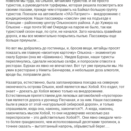
повезли мы туда, на Ольхон, китайских туристов. И не просто
туристов, а руководителя турфирмы, которая решила посмотреть все
своими глазами, прежде чем отправить на Байкал большую группу
туристов. Поехали на автомобиле «УАЗ-Патриот» - внедорожнике с
кондиционером. Наши пассажиры «скисли» уже на подъезде к
Еланцам – районному центру Ольхонского района. А до Хужира на
Ольхоне – еще почти 90 км! Очереди на паром не было, так как
туристский сезон еще, по сути, не начался. Зато началась гравийная
дорога, и мы все моментально покрылись пылью. Пассажиры еще
больше приуныли…
Но вот мы добрались до гостиницы, и, бросив вещи, китайцы просят
показать им главную «визитную карточку» Ольхона – знаменитую
скалу Бурхан (она же «Шаманка»). Увидев Бурхан, наши туристы
переглянулись, сделали несколько селфи, и попросили отвезти в
ресторан. Бурхан их явно не впечатлил. Вот тут уже приуныли мы. Но
ужин в ресторане у Никиты Бенчарова, и небольшая доза алкоголя,
вроде бы, поправили дело.
Назавтра, естественно, была запланирована поездка на северную
оконечность острова Ольхон, коей является мыс Хобой. Кто ездил, тот
знает – доехать до Хобоя можно только на внедорожнике.
Естественным препятствием для легковых автомобилей-«пузотерок»
там является дорога к урочищу Песчаная, и за ним. Наши пассажиры
были в ужасе от этой «натуральной сибирской дороги», и только
спрашивали, когда она, наконец, закончится?!.. А когда, наконец,
закончилась мысом Хобой, то они недоверчиво несколько раз
переспросили – это действительно Хобой?!.. Они явно ожидали чего-
то более грандиозного, чем исполосованный десятками тропинок, а
точнее сказать – вытоптанный напрочь, обрывистый берег….