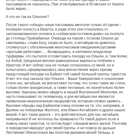
пассажиров не оказалось. При этом буквально в 50 метрах от берега
было жарко....
А что не так на Ольхоне?
После такого «обеда» наши пассажиры мечтали только об одном –
поскорее попасть в Иркутск, и ради этого они отказались от
запланированного ночлега в «сибирском гостевом доме» на полпути
до столицы Прибайкалья. Очереди на паром с острова Ольхон до
«материка», слава Богу, снова не было, и китайцам не довелось
столкнуться с обозленными многочасовым ожиданием русскими
«крутыми ребятами»…. Возвращаясь, я напомнил владелице
турфирмы, что пытался отсоветовать поездку на Ольхон, и, тем более,
на Хобой, предлагая вполне равноценные варианты поближе к
Иркутску. И вот сейчас она не только согласилась со мной, но и
попыталась сформулировать свои впечатления через призму
предстоящей поездки на Байкал той самой большой группы туристов.
И вот что она сказала про Ольхон: - Ваши Тажеранские и ольхонские
степи нас, китайцев, не впечатляют потому, что точно такие же степи,
только более грандиозные, а также песчаные, но значительно более
высокие, барханы можно увидеть в нашей Внутренней Монголии, их
часто показывают по телевизору, и для китайцев они являются
привычным национальным ландшафтом, которым сложно удивить..
Высокие обрывы над Байкалом очень похожи на те, что, например, в
Даляне на побережье Желтого, или Южно-Китайского и других наших
морей. А вот такая дорога – это действительно для нас, китайцев,
непривычно! И не хотелось бы привыкать! По такой дороге если я
повезу своих туристов, то потом будет слишком много жалоб. Поэтому
я переделаю маршрут для своей группы, и не повезу их дальше
Листвянки! Обязательно мы посетим деревню-музей Тальцы, и