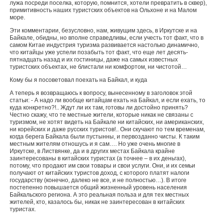
лужа посреди поселка, которую, помнится, хотели превратить в сквер),
примитивность наших туристских объектов на Ольхоне и на Малом
море.
Эти комментарии, безусловно, нам, живущим здесь, в Иркутске и на
Байкале, обидны, но вполне справедливы, если учесть тот факт, что в
самом Китае индустрия туризма развивается настолько динамично,
что китайцы уже успели позабыть тот факт, что еще лет десять-
пятнадцать назад и их гостиницы, даже на самых известных
туристских объектах, не блистали ни комфортом, ни чистотой…
Кому бы я посоветовал поехать на Байкал, и куда
А теперь я возвращаюсь к вопросу, вынесенному в заголовок этой
статьи: - А надо ли вообще китайцам ехать на Байкал, и если ехать, то
куда конкретно?!.. Ждут ли их там, готовы ли достойно принять?
Честно скажу, что те местные жители, которые никак не связаны с
туризмом, не хотят видеть на Байкале ни китайских, ни американских,
ни корейских и даже русских туристов!.. Они скучают по тем временам,
когда берега Байкала были пустынны, и первозданно чисты. К таким
местным жителям отношусь и я сам…. Но уже очень многие в
Иркутске, в Листвянке, да и в других местах Байкала крайне
заинтересованы в китайских туристах (а точнее – в их деньгах),
потому, что продают им свои товары и свои услуги. Они, и их семьи
получают от китайских туристов доход, с которого платят налоги
государству (конечно, далеко не все, и не полностью…). В итоге
постепенно повышается общий жизненный уровень населения
Байкальского региона. А это реальная польза и для тех местных
жителей, кто, казалось бы, никак не заинтересован в китайских
туристах.