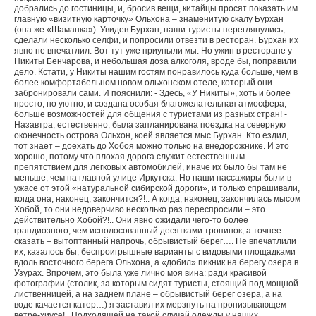
добрались до гостиницы, и, бросив вещи, китайцы просят показать им
главную «визитную карточку» Ольхона – знаменитую скалу Бурхан
(она же «Шаманка»). Увидев Бурхан, наши туристы переглянулись,
сделали несколько селфи, и попросили отвезти в ресторан. Бурхан их
явно не впечатлил. Вот тут уже приуныли мы. Но ужин в ресторане у
Никиты Бенчарова, и небольшая доза алкоголя, вроде бы, поправили
дело. Кстати, у Никиты нашим гостям понравилось куда больше, чем в
более комфортабельном новом ольхонском отеле, который они
забронировали сами. И пояснили: - Здесь, «У Никиты», хоть и более
просто, но уютно, и создана особая благожелательная атмосфера,
больше возможностей для общения с туристами из разных стран! -
Назавтра, естественно, была запланирована поездка на северную
оконечность острова Ольхон, коей является мыс Бурхан. Кто ездил,
тот знает – доехать до Хобоя можно только на внедорожнике. И это
хорошо, потому что плохая дорога служит естественным
препятствием для легковых автомобилей, иначе их было бы там не
меньше, чем на главной улице Иркутска. Но наши пассажиры были в
ужасе от этой «натуральной сибирской дороги», и только спрашивали,
когда она, наконец, закончится?!.. А когда, наконец, закончилась мысом
Хобой, то они недоверчиво несколько раз переспросили – это
действительно Хобой?!.. Они явно ожидали чего-то более
грандиозного, чем исполосованный десятками тропинок, а точнее
сказать – вытоптанный напрочь, обрывистый берег…. Не впечатлили
их, казалось бы, беспроигрышные варианты с видовыми площадками
вдоль восточного берега Ольхона, а «добил» пикник на берегу озера в
Узурах. Впрочем, это была уже лично моя вина: ради красивой
фотографии (столик, за которым сидят туристы, стоящий под мощной
лиственницей, а на заднем плане – обрывистый берег озера, а на
воде качается катер…) я заставил их мерзнуть на пронизывающем
ветре-хиусе!.. Подходящей на такой случай одежды у наших