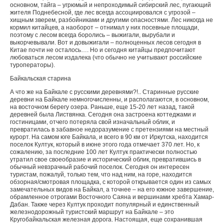
основном, тайга – угрюмый и непроходимый сибирский лес, пугающий
жителя Поднебесной, где лес всегда ассоциировался с угрозой –
хищным зверем, разбойниками и другими опасностями. Лес никогда не
кормил китайцев, а наоборот – отнимал у них посевные площади,
поэтому с лесом всегда боролись – выжигали, вырубали и
выкорчевывали. Вот и довыжигали – полноценных лесов сегодня в
Китае почти не осталось…. Но и сегодня китайцы предпочитают
любоваться лесом издалека (что обычно не учитывают российские
туроператоры).
Байкальская старина
А что же на Байкале с русскими деревнями?!.. Старинные русские
деревни на Байкале немногочисленны, и располагаются, в основном,
на восточном берегу озера. Раньше, еще 15-20 лет назад, такой
деревней была Листвянка. Сегодня она застроена коттеджами и
гостиницами, отчего потеряла свой изначальный облик, и
превратилась в забавное недоразумение с претензиями на местный
курорт. На самом юге Байкала, и всего в 90 км от Иркутска, находится
поселок Култук, который в июне этого года отмечает 370 лет. Но, к
сожалению, за последние 100 лет Култук практически полностью
утратил свое своеобразие и исторический облик, превратившись в
обычный невзрачный рабочий поселок. Сегодня он интересен
туристам, пожалуй, только тем, что над ним, на горе, находится
обзорная/смотровая площадка, с которой открывается один из самых
замечательных видов на Байкал, а точнее – на его южное завершение,
обрамленное отрогами Восточного Саяна и вершинами хребта Хамар-
Дабан. Также через Култук проходит популярный и единственный
железнодорожный туристский маршрут на Байкале – это
Кругобайкальская железная дорога. Настоящая, еще сохранившая