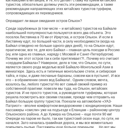
как накормить китайцев, и те, кто делает ставку на прием китайских
туристов, обязательно должны учесть эти рекомендации, а также
рекомендации направляющих этих китайских туристов турфирм,
сопровождающих их переводчиков.
Оправдает ли ваши ожидания остров Ольхон?
Среди зарубежных (в том числе – и китайских) туристов на Байкале
наибольшей популярностью пользуются всего два объекта. Это
поселок Листвянка в 70 км от Иркутска, и остров Ольхон. И если в
Листвянку едут, по большей части, в силу необходимости (когда на
Байкал отведено не больше одного-двух дней), то на Ольхон едут,
практически, все те, для кого Байкал – главная цель поездки в Россию
(ну, или одна из главных, наряду с Москвой и Санкт-Петербургом).
Почему же этот остров так к себе притягивает?!.. Почему его считают
«сердцем Байкала»? Наверное, дело в том, что Ольхон, по сути,
является своего рода моделью всей Байкало-Монгольской Азии в
миниатюре. Здесь есть и типичные монгольские степи, и сибирская
тайга, и горы, и даже песчаные барханы, совсем как в пустыне!.. И все
это – в обрамлении синих вод Байкала!.. Одним словом, мечта,
казалось бы, любого туриста! Но вот самый свежий пример из
собственной практики: повезли мы туда, на Ольхон, китайских
туристов. И не просто туристов, а руководителя турфирмы, которая
решила посмотреть все своими глазами, прежде чем отправить на
Байкал большую группу туристов. Поехали на автомобиле «УАЗ-
Патриот» - вполне комфортном внедорожнике с кондиционером. Наши
пассажиры «скисли» уже на подъезде к Еланцам – районному центру
Ольхонского района. А до Хужира на Ольхоне – еще почти 90 км!
Очереди на паром не было, так как туристский сезон еще, по сути, не
начался. Зато началась гравийная дорога, и мы все моментально
покрылись пылью. Пассажиры еще больше приуныли…. Но вот мы