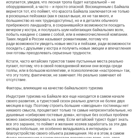
испугается, увидев, что лесная тропа будет натуральной – не
оборудованной, а часто – и просто опасной. Восхищенным с Байкала
вернется тот, кто поймет, что красота Байкала заключается не только
в роскошных пейзажах (как я сказал выше, их не так много, и
большинство из них труднодоступны), но и в деталях обычного
прибрежного ландшафта, в сохранившейся возможности посидеть
вечером у костра, и послушать шум набегающих байкальских волн,
побыть наедине с самим с собой, или в немногочисленной компании.
Таких людей в России называют романтиками, потому что
ради возможности увидеть новые места и пейзажи, ради возможности
посидеть с друзьями у костра и получить новые эмоции и впечатления
они готовы преодолевать серьезные трудности.
Кстати, часто китайских туристов такие пустынные места реально
пугают, потому, что в своей повседневной жизни они всегда среди
толпы, или в большом коллективе, и психологически «настроены» так,
что эту толпу, фактически, не замечают. Но реально замечают её
отсутствие.
Факторы, влияющие на качество байкальского туризма
Индустрия туризма на Байкале все еще находится в самом начале
своего развития, а туристский сезон реально длится не более двух
месяцев в году. Поэтому строить большие «звездные» гостиницы нет
никакого смысла, процветают только те самые непрезентабельные, но
душевные «сибирские гостевые дома», которые без особых проблем
можно законсервировать на зиму. Если китайский турист будет знать
все это заранее, то поймет и желание хозяев заработать за эти два
месяца побольше, не особенно вкладываясь в интерьеры и
благоустройство своего объекта размещения. Но и в этом, в самом