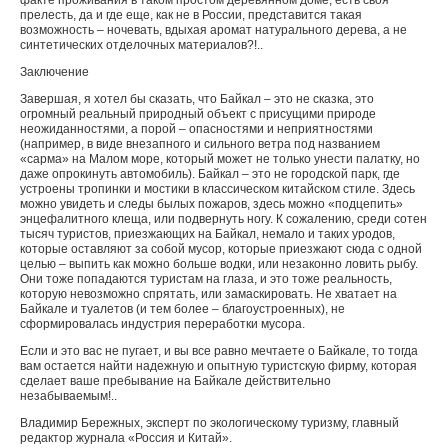
факте проживания в таком простом деревянном доме, есть своя
прелесть, да и где еще, как не в России, представится такая
возможность – ночевать, вдыхая аромат натурального дерева, а не
синтетических отделочных материалов?!..
Заключение
Завершая, я хотел бы сказать, что Байкал – это не сказка, это
огромный реальный природный объект с присущими природе
неожиданностями, а порой – опасностями и неприятностями
(например, в виде внезапного и сильного ветра под названием
«сарма» на Малом море, который может не только унести палатку, но
даже опрокинуть автомобиль). Байкал – это не городской парк, где
устроены тропинки и мостики в классическом китайском стиле. Здесь
можно увидеть и следы былых пожаров, здесь можно «подцепить»
энцефалитного клеща, или подвернуть ногу. К сожалению, среди сотен
тысяч туристов, приезжающих на Байкал, немало и таких уродов,
которые оставляют за собой мусор, которые приезжают сюда с одной
целью – выпить как можно больше водки, или незаконно ловить рыбу.
Они тоже попадаются туристам на глаза, и это тоже реальность,
которую невозможно спрятать, или замаскировать. Не хватает на
Байкале и туалетов (и тем более – благоустроенных), не
сформировалась индустрия переработки мусора.
Если и это вас не пугает, и вы все равно мечтаете о Байкале, то тогда
вам остается найти надежную и опытную туристскую фирму, которая
сделает ваше пребывание на Байкале действительно
незабываемым!..
Владимир Бережных, эксперт по экологическому туризму, главный
редактор журнала «Россия и Китай».