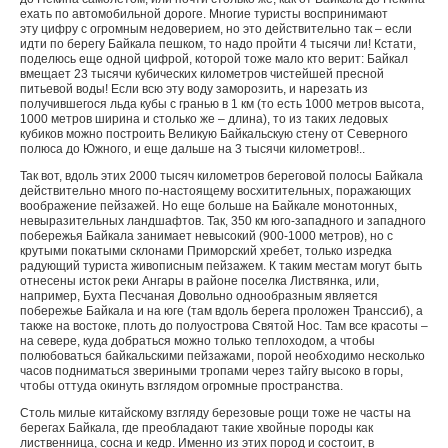
ехать по автомобильной дороге. Многие туристы воспринимают
эту цифру с огромным недоверием, но это действительно так – если
идти по берегу Байкала пешком, то надо пройти 4 тысячи ли! Кстати,
поделюсь еще одной цифрой, которой тоже мало кто верит: Байкал
вмещает 23 тысячи кубических километров чистейшей пресной
питьевой воды! Если всю эту воду заморозить, и нарезать из
получившегося льда кубы с гранью в 1 км (то есть 1000 метров высота,
1000 метров ширина и столько же – длина), то из таких ледовых
кубиков можно построить Великую Байкальскую стену от Северного
полюса до Южного, и еще дальше на 3 тысячи километров!..
Так вот, вдоль этих 2000 тысяч километров береговой полосы Байкала
действительно много по-настоящему восхитительных, поражающих
воображение пейзажей. Но еще больше на Байкале монотонных,
невыразительных ландшафтов. Так, 350 км юго-западного и западного
побережья Байкала занимает невысокий (900-1000 метров), но с
крутыми покатыми склонами Приморский хребет, только изредка
радующий туриста живописным пейзажем. К таким местам могут быть
отнесены исток реки Ангары в районе поселка Листвянка, или,
например, Бухта Песчаная Довольно однообразным является
побережье Байкала и на юге (там вдоль берега проложен Транссиб), а
также на востоке, плоть до полуострова Святой Нос. Там все красоты –
на севере, куда добраться можно только теплоходом, а чтобы
полюбоваться байкальскими пейзажами, порой необходимо несколько
часов подниматься звериными тропами через тайгу высоко в горы,
чтобы оттуда окинуть взглядом огромные пространства.
Столь милые китайскому взгляду березовые рощи тоже не часты на
берегах Байкала, где преобладают такие хвойные породы как
лиственница, сосна и кедр. Именно из этих пород и состоит, в