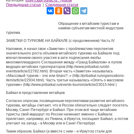
Категория:
Иркутская область : Туризм
Предыдущая статья
|
Следующая статья
Обращение к китайским туристам и
намёки субъектам местной индустрии
туризма.
ЗАМЕТКИ О ТУРИЗМЕ НА БАЙКАЛЕ (с продолжением) Часть IV.
Напомню, я начал свои «Заметки» с проблематики перспектив
значительного роста объемов китайского туризма на Байкале под
впечатлением своего участия в акте подписания якобы
многомиллиардного Соглашения между «Гранд Байкалом» и пулом
ведущих китайских туроператоров (http://www.pribaikal.ru/obl-
events/article/22782.html). Вторая часть «Заметок» называлась
«Массовый туризм – зло или благо?..» (http://pribaikal.ru/organizations-
item/article/22934.html). Часть третья называлась «Опять о массовом
туризме» (http://www.pribaikal.ru/events-tourism/article/23015.html )
Байкал в представлении китайцев
Согласно опросам, посвященным перспективам развития китайского
туризма, китайцы считают, что в России обязательно следует посетить
Москву, Санкт-Петербург и Байкал. При этом всё чаще китайские
туристы свой маршрут по России начинают именно с Байкала:
прилетают, например, из Пекина, в Иркутск, посещают Байкал, а потом
улетают на запад – в Москву или в Санкт-Петербург.
Таким образом, Байкал (а вместе с ним – и Иркутск) стали для