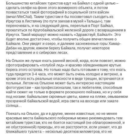
Большинство китайских туристов едут на Байкал с одной целью –
сделать селфи на фоне этого всемирного объекта, и потом
похвастаться такой фотографией в социальной сети вэйсин
(вичат/WeChat). Таким туристам я бы посоветовал съездить из
Иркутска в Листвянку (по пути заехав в музей «Тальцы»), там
переночевать, и на следующий день, переплыв в Порт Байкал,
прокатиться по Кругобайкальской железной дороге с возвращением в
Иркутск. Такой маршрут можно назвать «Здравствуй, Байкал!». Это
будет вполне достаточно, чтобы получить общее впечатление о
Байкале. Они увидят и озеро, и далекие заснеженные горы Хамар-
Дабан на другом, южном берегу Байкала, получат некоторое
представление и о сибирских лесах.
На Ольхон же лучше ехать ранней весной, когда, если повезет, можно
сфотографировать «голубой лед» и красиво обледеневшие крутые
берега этого острова. Но только надо быть готовыми к тому, что ехать
туда придется 3-4 часа, что может быть очень холодно и ветрено, а
кроме этого есть реальные опасности в виде трещин, встречаются и
полыньи. Летом на Ольхоне может быть интересно настоящим
фототуристам – как профессионалам, так и любителям, способным
найти сюжет не только в формате роскошного пейзажа, но и у себя
под ногами: байкальские скромные цветы, камни на пляже, омываемом
прозрачной байкальской водой, игра света на восходе или закате
солнца…
Поехать на Ольхон, да и в другие, менее известные, но не менее
красивые места байкальского побережья можно рекомендовать тем
китайским туристам, кто не боится настоящей (не облагороженной, и
не обустроенной) природы, кто не расстроится, если узнает, что до
ближайшего туалета – несколько десятков километров, кто не