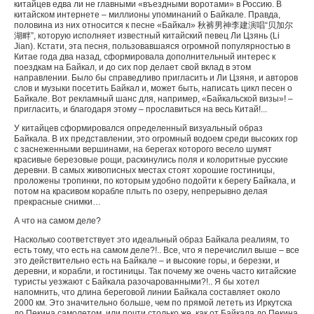
китайцев едва ли не главными «въездными воротами» в Россию. В
китайском интернете – миллионы упоминаний о Байкале. Правда,
половина из них относится к песне «Байкал» 秋裤男神李建演唱“贝加尔
湖畔”, которую исполняет известный китайский певец Ли Цзянь (Li
Jian). Кстати, эта песня, пользовавшаяся огромной популярностью в
Китае года два назад, сформировала дополнительный интерес к
поездкам на Байкал, и до сих пор делает свой вклад в этом
направлении. Было бы справедливо пригласить и Ли Цзяня, и авторов
слов и музыки посетить Байкал и, может быть, написать цикл песен о
Байкале. Вот рекламный шанс для, например, «Байкальской визы»! –
пригласить, и благодаря этому – прославиться на весь Китай!...
У китайцев сформировался определенный визуальный образ
Байкала. В их представлении, это огромный водоем среди высоких гор
с заснеженными вершинами, на берегах которого весело шумят
красивые березовые рощи, раскинулись поля и колоритные русские
деревни. В самых живописных местах стоят хорошие гостиницы,
проложены тропинки, по которым удобно подойти к берегу Байкала, и
потом на красивом корабле плыть по озеру, непрерывно делая
прекрасные снимки…
А что на самом деле?
Насколько соответствует это идеальный образ Байкала реалиям, то
есть тому, что есть на самом деле?!.. Все, что я перечислил выше – все
это действительно есть на Байкале – и высокие горы, и березки, и
деревни, и корабли, и гостиницы. Так почему же очень часто китайские
туристы уезжают с Байкала разочарованными?!.. Я бы хотел
напомнить, что длина береговой линии Байкала составляет около
2000 км. Это значительно больше, чем по прямой лететь из Иркутска
до Пекина самолетом, или почти столько же, как от Байкала до Пекина