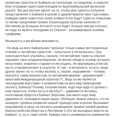
прокатим туристов по Байкалу на теплоходе, но недалеко, и недолго.
Или отправим туристским поездом по Кругобайкальской железной
дороге. Три дня вполне хватит на то, чтобы мои туристы получили
представление о Байкале в целом, и удовлетворили свое тщеславие,
повидав самое известное озеро в мире! Если будут туристы помоложе,
то им мы предложим трекинг (пешеходную прогулку налегке) от
Листвянки до Больших Котов! И этого будет больше чем достаточно,
не надо их мучить поездками на Ольхон! – резюмировала хозяйка
турфирмы.
Реальность и китайская вежливость
- Но ведь на всех байкальских турбазах только самые восторженные
отклики от китайских туристов! – попытался я ей возразить. Она,
снисходительно улыбаясь, сказала, что китайские туристы обычно
скрывают свое неудовлетворение, не желая обидеть хозяев, которые,
безусловно, искренно стараются им угодить. Но вернувшись в Китай,
часто откровенничают в соцсетях. И там – в интернете, кстати, чаще
других звучит не то чтобы жалоба, а, скорее, недоумение – почему
оказался таким неказистым, по китайским меркам – деревенский! -
иркутский международный аэропорт?!.. Ведь он же является
«въездными воротами» к знаменитому на весь мир природному
объекту, Байкалу! Почему, получив багаж, надо еще куда-то далеко с
ним тащиться, чтобы сесть в автобус? – удивляются китайцы,
посетившие Иркутск и Байкал. Впрочем, они много еще чему
удивляются, побывав в наших краях. Обобщая, можно сказать, что их
шокирует уровень развития нашей туриндустрии в целом. Вызывают
недоумение и цены на объекты размещения, крайне низкий уровень
благоустройства Иркутска и Листвянки («Это же въездные ворота на
Байкал!..»), ну и, само собой, Хужира (часто упоминается знаменитая