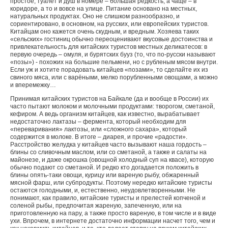
простое, туалет и душ в номере – большая редкость, а чаще – в
коридоре, а то и вовсе на улице. Питание основано на местных,
натуральных продуктах. Оно не слишком разнообразно, и
сориентировано, в основном, на русских, или европейских туристов.
Китайцам оно кажется очень скудным, и вредным. Хозяева таких
«сельских» гостиниц обычно переоценивают вкусовые достоинства и
привлекательность для китайских туристов местных деликатесов: в
первую очередь – омуля, и бурятских бууз (то, что по-русски называют
«позы») - похожих на большие пельмени, но с рубленым мясом внутри.
Если уж и хотите порадовать китайцев «позами», то сделайте их из
свиного мяса, или с варёными, мелко порубленными овощами, а можно
и вперемежку…
Принимая китайских туристов на Байкале (да и вообще в России) их
часто пытают молоком и молочными продуктами: творогом, сметаной,
кефиром. А ведь организм китайцев, как известно, вырабатывает
недостаточно лактазы – фермента, который необходим для
«переваривания» лактозы, или «сложного сахара», который
содержится в молоке. В итоге – диарея, и прочие «радости».
Расстройство желудка у китайцев часто вызывают наша гордость –
блины со сливочным маслом, или со сметаной, а также и салаты на
майонезе, и даже окрошка (овощной холодный суп на квасе), которую
обычно подают со сметаной. И редко кто догадается положить в
блины опять-таки овощи, курицу или вареную рыбу, обжаренный
мясной фарш, или субпродукты. Поэтому нередко китайские туристы
остаются голодными, и, естественно, неудовлетворенными. Не
понимают, как правило, китайские туристы и прелестей копченой и
соленой рыбы, предпочитая жареную, запеченную, или на
приготовленную на пару, а также просто вареную, в том числе и в виде
ухи. Впрочем, в интернете достаточно информации насчет того, чем и