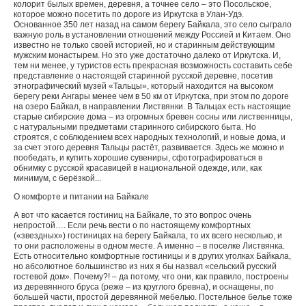
колорит былых времен, деревня, а точнее село – это Посольское,
которое можно посетить по дороге из Иркутска в Улан-Удэ.
Основанное 350 лет назад на самом берегу Байкала, это село сыграло
важную роль в установлении отношений между Россией и Китаем. Оно
известно не только своей историей, но и старинным действующим
мужским монастырем. Но это уже достаточно далеко от Иркутска. И,
тем ни менее, у туристов есть прекрасная возможность составить себе
представление о настоящей старинной русской деревне, посетив
этнографический музей «Тальцы», который находится на высоком
берегу реки Ангары менее чем в 50 км от Иркутска, при этом по дороге
на озеро Байкал, в направлении Листвянки. В Тальцах есть настоящие
старые сибирские дома – из огромных бревен сосны или лиственницы,
с натуральными предметами старинного сибирского быта. Но
строятся, с соблюдением всех народных технологий, и новые дома, и
за счет этого деревня Тальцы растёт, развивается. Здесь же можно и
пообедать, и купить хорошие сувениры, сфотографироваться в
обнимку с русской красавицей в национальной одежде, или, как
минимум, с берёзкой...
О комфорте и питании на Байкале
А вот что касается гостиниц на Байкале, то это вопрос очень
непростой…. Если речь вести о по настоящему комфортных
(«звездных») гостиницах на берегу Байкала, то их всего несколько, и
то они расположены в одном месте. А именно – в поселке Листвянка.
Есть относительно комфортные гостиницы и в других уголках Байкала,
но абсолютное большинство из них я бы назвал «сельский русский
гостевой дом». Почему?! – да потому, что они, как правило, построены
из деревянного бруса (реже – из круглого бревна), и оснащены, по
большей части, простой деревянной мебелью. Постельное белье тоже