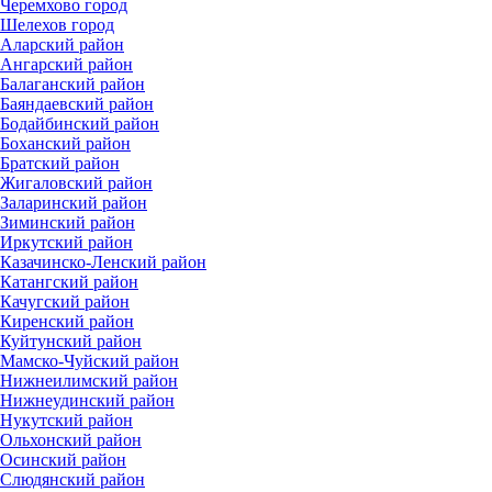
Черемхово город
Шелехов город
Аларский район
Ангарский район
Балаганский район
Баяндаевский район
Бодайбинский район
Боханский район
Братский район
Жигаловский район
Заларинский район
Зиминский район
Иркутский район
Казачинско-Ленский район
Катангский район
Качугский район
Киренский район
Куйтунский район
Мамско-Чуйский район
Нижнеилимский район
Нижнеудинский район
Нукутский район
Ольхонский район
Осинский район
Слюдянский район