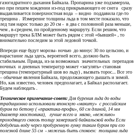
газогидратного дыхания Байкала. Пропарина уже подзамерзла,
но при пешем хождении из-под прикрывающего ее снега сразу
выдавливается поверхностная вода – видно поддавила где-то
трещина . Измерение толщины льда в том месте показало, что
лед там нарос только до 20 см - в два с половиной раза меньше,
чем , в-среднем, по пройденному маршруту. Если решим, что
маршрут трека БЛМ может быть рядом с этой «бывшей» , то
внимательно последим за этой ледовой точкой.
Впереди еще будут морозы- ночью до минус 30 по цельсию, и
нарастание льда здесь, вероятней всего, должно быть
стабильным. Правда, из-за возможных значительных перепадов
ночных и дневных температур может «загулять» становая
трещина (температурный шов во льду) , вызвать торос... В
се это
– обычные явления Байкала, продолжающего дышать и зимой.
Но, как известно, человек предполагает, а Байкал располагает.
Будем наблюдать .
Техническое примечание-совет:
Для бурения льда до воды
традиционно использовали японскую «макиту» с российским
буром по бетону ( «практика-профи», 60 см длиной, 14 мм
диаметр хвостовика), лучше всего и мягко, «вежливо»
проходящего сквозь толщу замерзшей байкальской воды Если
добудешь воду через пробуренную лунку таким буром при его
полезной длине 55 см - можешь быть спокоен: толщина льда