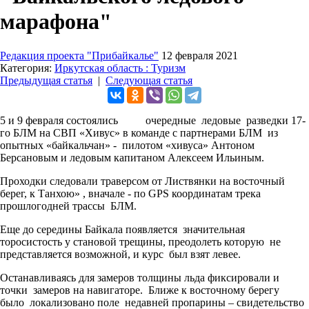
марафона"
Редакция проекта "Прибайкалье"
12 февраля 2021
Категория:
Иркутская область : Туризм
Предыдущая статья
|
Следующая статья
5 и 9 февраля состоялись очередные ледовые разведки 17-
го БЛМ на СВП «Хивус» в команде с партнерами БЛМ из
опытных «байкальчан» - пилотом «хивуса» Антоном
Берсановым и ледовым капитаном Алексеем Ильиным.
Проходки следовали траверсом от Листвянки на восточный
берег, к Танхою» , вначале - по GPS координатам трека
прошлогодней трассы БЛМ.
Еще до середины Байкала появляется значительная
торосистость у становой трещины, преодолеть которую не
представляется возможной, и курс был взят левее.
Останавливаясь для замеров толщины льда фиксировали и
точки замеров на навигаторе. Ближе к восточному берегу
было локализовано поле недавней пропарины – свидетельство