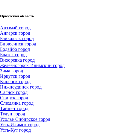
Иркутская область
Алзамай город
Ангарск город
Байкальск город
Бирюсинск город
Бодайбо город
Братск город
Вихоревка город
Железногорск-Илимский город
Зима город
Иркутск город
Киренск город
Нижнеудинск город
Саянск город
Свирск город
Слюдянка город
Тайшет город
Тулун город
Усолье-Сибирское город
Усть-Илимск город
Усть-Кут город