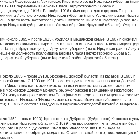
Николая Чудотворца с. Мухтуйское Киренского уезда Иркутской губернии (нын
рта 1908 г. перемещен в церковь Спаса Нерукотворного Образа с.
, где служил до 1916 г. В ноябре 1916 г. был переведен в церковь Покрова
жилкина Иркутского уезда Иркутской губернии (ныне Усольский район Иркутс
ещен на должность настоятеля церкви Святителя Николая Чудотворца пос. Хай
езда Иркутской губернии (ныне Усольский район Иркутской области). Умер от
ч (около 1895 – после 1913). Родился в мещанской семье. В 1907 г. окончил
м Вознесенском монастыре. С 1910 г. исполнял обязанность псаломщика цер
. Тальцы Иркутского уезда Иркутской губернии (ныне Иркутский район Иркут
емещен на должность псаломщика церкви Спаса Нерукотворного Образа с.
а Иркутской губернии (ныне Киренский район Иркутской области).
коло 1885 – после 1913). Уроженец Донской области, из казаков. В 1903 г.
ельской школы. С 1903 по 1911 г. состоял учителем церковных школ Донской
ся на Московских пастырских курсах, по окончании которых архиепископом
 в Московском Донском монастыре, рукоположен в священника Иркутского
912 г. иркутским архиепископом Серафимом определен на священническое ме
отворца с. Ичерское (Ичера) Киренского уезда Иркутской губернии (ныне
ти). С 1912 г. состоял заведующим церковно-приходской школой с. Ичерское 
ло 1851 – после 1913). Крестьянин с. Дубровно (Дубровское) Киренского уез
кий район Иркутской области). С 1899 г. на протяжении пяти трехлетий был
орного Образа с. Дубровно. Имел два благословения Св. синода за
храм, а также серебряную медаль на Станиславской ленте, пожалованную в 
домству.