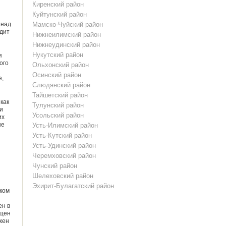
Киренский район
Куйтунский район
 над
Мамско-Чуйский район
дит
Нижнеилимский район
Нижнеудинский район
Нукутский район
я
ого
Ольхонский район
Осинский район
е,
Слюдянский район
Тайшетский район
 как
Тулунский район
и
Усольский район
их
не
Усть-Илимский район
Усть-Кутский район
Усть-Удинский район
Черемховский район
Чунский район
Шелеховский район
Эхирит-Булагатский район
ком
ен в
ещен
жен