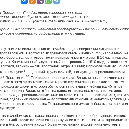
А. Пономарев. Поездка преосвященного епископа
гения в Киренский уезд в июне - июле месяцах 1913 г.
кутск. 2007. С. 230. (составители Крючкова Т.А., Шинковой А.И.).
хранены особенности написания географических названий, отдельных слов
которые особенности орфографии и пунктуации.
но утром 2-го июля отплыли из Чечуйского для совершения литургии в с.
тропавловском. Верстах в 5 встречаются утесы и выдвиги гор, напоминающие
бою берега Байкала; окрестности неприветливы и угрюмы. В 10 час. началась
тургия. Храм каменный, двухэтажный, построенный в 1810 году; нижний храм 
асителя, верхний — свв. апостолов Петра и Павла; в приходе 2948 душ обоег
95
ихаил Мацуев
— дельный, трудолюбивый, пользующийся расположением
96
лий Перетолчин
. При переполненном храме Владыка после литургии совер
 слово о предстательстве Богоматери за мир христианский. Обозрев затем
риходскую школу, в которой обучалось за истекший учебный год 45 челов.,
ив священника, Владыка отбыл на пароход, спеша посетить в тот же день
ого прихода, расположенные ниже по Лене. В Петропавловском Владыка, ме
локол, сделанный самоучкой — политическим ссыльным; колокол надлежаще 
е уверены, что в окрестностях Петропавловского имеются богатые залежи мед
плуатируется.
етили хлебом-солью; народ производит впечатление добродушного, мягкого.
истенький. После молебна св. пророку Илии и св. Иннокентию отправились в с
реча и благословение народа. Храм — маленький, подсвечники некоторые