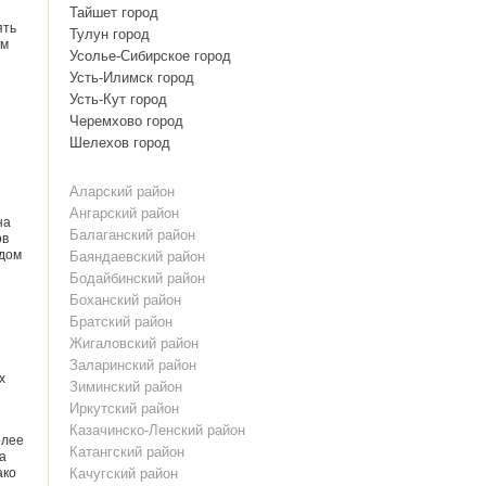
Тайшет город
ять
Тулун город
им
Усолье-Сибирское город
Усть-Илимск город
Усть-Кут город
Черемхово город
Шелехов город
Аларский район
Ангарский район
на
Балаганский район
ов
 дом
Баяндаевский район
Бодайбинский район
Боханский район
Братский район
Жигаловский район
Заларинский район
х
Зиминский район
Иркутский район
Казачинско-Ленский район
олее
Катангский район
 а
ако
Качугский район