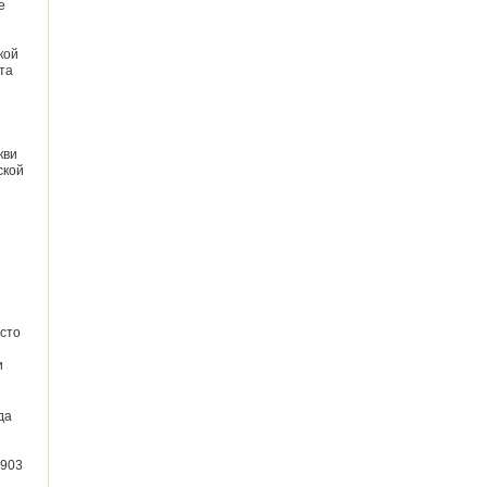
е
кой
та
кви
ской
сто
и
да
1903