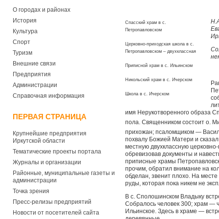
О городах и районах
История
Н.
Спасский храм в с.
Ев
Петропавловском
Культура
Ир
Спорт
Церковно-приходская школа в с.
Со
Петропавловском – двухклассная
Туризм
не
Внешние связи
Приписной храм в с. Ильинском
Предприятия
Никольский храм в с. Ичерском
Ра
Администрации
Пе
Школа в с. Ичерском
Справочная информация
со
ли
имя Нерукотворенного образа Сп
ПЕРВАЯ СТРАНИЦА
пола. Священником состоит о. М
прихожан; псаломщиком — Васи
Крупнейшие предприятия
похвалу Божией Матери и сказал
Иркутской области
местную двухклассную церковно-п
Тематические проекты портала
обревизовав документы и навест
приписные храмы Петропавловск
Журналы и организации
прочим, обратил внимание на ко
Районные, муниципальные газеты и
обделан, звенит плохо. На мест
администрации
руды, которая пока никем не экс
Точка зрения
В с. Сполошинском Владыку встр
Пресс-релизы предприятий
Собралось человек 300; храм — ч
Ильинское. Здесь в храме — вст
Новости от посетителей сайта
деревянные.