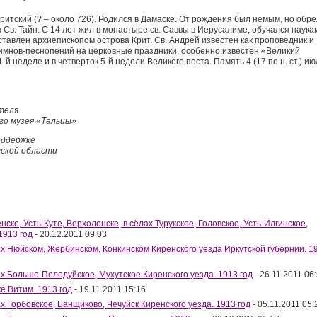
ритский (? – около 726). Родился в Дамаске. От рождения был немым, но обре
 Св. Тайн. С 14 лет жил в монастыре св. Саввы в Иерусалиме, обучался наука
оставлен архиепископом острова Крит. Св. Андрей известен как проповедник и
гимнов-песнопений на церковные праздники, особенно известен «Великий
й неделе и в четверток 5-й недели Великого поста. Память 4 (17 по н. ст.) ию
теля
о музея «Тальцы»
поддержке
тской области
ске, Усть-Куте, Верхоленске, в сёлах Турукское, Головское, Усть-Илгинское,
1913 год
- 20.12.2011 09:03
х Нюйском, Жербинском, Конкинском Киренского уезда Иркутской губернии. 1
х Больше-Пеледуйское, Мухутское Киренского уезда. 1913 год
- 26.11.2011 06
е Витим. 1913 год
- 19.11.2011 15:16
х Горбовское, Банщиково, Чечуйск Киренского уезда. 1913 год
- 05.11.2011 05: