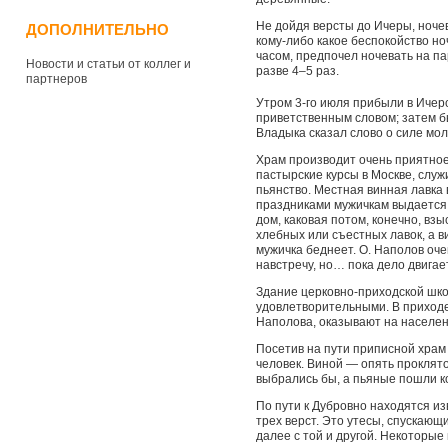
Не дойдя версты до Ичеры, ноче
ДОПОЛНИТЕЛЬНО
кому-либо какое беспокойство ноч
часом, предпочел ночевать на п
Новости и статьи от коллег и
разве 4–5 раз.
партнеров
Утром 3-го июля прибыли в Ичер
приветственным словом; затем б
Владыка сказал слово о силе мол
Храм производит очень приятное 
пастырские курсы в Москве, служи
пьянство. Местная винная лавка
праздниками мужичкам выдается 
дом, каковая потом, конечно, вз
хлебных или съестных лавок, а 
мужичка беднеет. О. Наполов оче
навстречу, но… пока дело двигае
Здание церковно-приходской шко
удовлетворительными. В приходе 
Наполова, оказывают на населен
Посетив на пути приписной храм 
человек. Виной — опять проклято
выбрались бы, а пьяные пошли ко
По пути к Дубровно находятся из
трех верст. Это утесы, спускающи
далее с той и другой. Некоторые