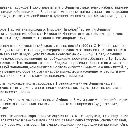
вали на пароходе. Нужно заметить, что Владыка старательно избегал причин
евками, обеднями и т.п. В данном случае, несмотря на сырость, он, за поздн
ароходе. Из всех 50 дней нашего путешествия ночевали в жилых помещениях
97
ское. Настоятель прихода о. Тимофей Наполов
встретил Владыку
ыл совершен молебен свв. Николаю и Иннокентию с акафистом, после чего
итвы и подражании св. Николаю в его добродетелях.
впечатление, чистенький, сравнительно новый (1900 г.). О. Наполов окончил
т здесь с мая 1912 г. Среди ичерцев, по словам о. Наполова, сильно развито
 вытягивает из мужицкого кармана ежегодно до 25 000 руб. Пред большими
из волостного правления на необходимую провизию субсидия по 10–15 руб. 
ыскивается. К сожалению, эта «необходимая провизия» берется не из магазин
винной монополии, чем значительно увеличивается бюджет казенных питей, а
нь ревностно борется с этим народным недугом, население готово идти ему
тся вперед туго: есть какие-то невидимые тормозы.
лы плохонькое, полы рассохлись. Познания учеников Владыка нашел
живет 1 штундист и много политических ссыльных, которые, по словам о.
ие плохое влияние.
в с. Мутинском, мы направились в Дубровно. В Мутинском узнали о гибели дву
е вино: двое поплыли ночью и попали в волны парохода. Будь трезвые,
 дну.
вестные Ленские ворота, иначе «щеки» (в 1314 в. от Иркутска). Они тянутся б
еся отвесно в реку сначала с правой, затем с левой стороны, снова с правой,
 из утесов очень высоки. Плывущие у подножия их суда кажутся щепками. Одн