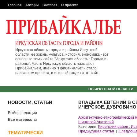
Главная
Авторы
Гостевая
О проекте
Иркутская область, города и районы Иркутской
области, ее жизнь, культура, история, экономика - вот
основные темы сайта "Иркутская область : Города и
районы". Часто Иркутскую область называют
Прибайкальем, именно "Прибайкалье" и стало
названием проекта, в который входит этот сайт.
ОБ ИРКУТСКОЙ ОБЛАСТИ
НОВОСТИ, СТАТЬИ
ВЛАДЫКА ЕВГЕНИЙ В С
ИЧЕРСКОЕ, ДУБРОВИНО 
Выбор редакции
Архитектурно-этнографический 
Все материалы
Шинковой Анатолий
Категория:
Киренский район : Ис
Предыдущая статья
|
Следующа
ТЕМАТИЧЕСКИ