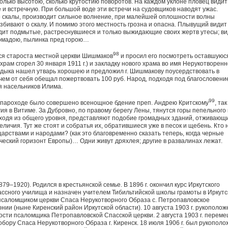
олько высотою, сколько крутостию поворотов. На каждом уклоне пловец видит
 и встречную. При большой воде эти встречи на судовщиков наводят ужас.
о скалы, производит сильное волнение, при малейшей оплошности волны
збивают о скалу. И помимо этого местность грозна и опасна. Плывущий видит
дит подмытые, растреснувшиеся и только выжидающие своих жертв утесы; ви
громадою, пылинка пред горою…
98
ся староста местной церкви Шишмаков
и просил его посмотреть оставшуюс
храм сгорел 30 января 1911 г.) и закладку нового храма во имя Нерукотворенн
адыка нашел утварь хорошею и предложил г. Шишмакову поусердствовать в
чем от себя обещал пожертвовать 100 руб. Народ, подходя под благословени
я насельников Илима.
99
а пароходе было совершено всенощное бдение преп. Андрею Критскому
, так
ия в Витиме. За Дубровно, по правому берегу Лены, тянутся горы пепельного 
выходя из общего уровня, представляют подобие громадных зданий, отживающ
еличия. Тут же стоят и собратья их, обратившиеся уже в песок и щебень. Кто 
 царствами и народами? (как это благовременно сказать теперь, когда черные
ческий горизонт Европы)… Одни живут дряхлея; другие в развалинах лежат.
9–1920). Родился в крестьянской семье. В 1896 г. окончил курс Иркутского
ссного училища и назначен учителем Тибильтийской школы грамоты в Иркутс
н псаломщиком церкви Спаса Нерукотворного Образа с. Петропавловское
нии (ныне Киренский район Иркутской области). 10 августа 1903 г. рукополож
ости псаломщика Петропавловской Спасской церкви. 2 августа 1903 г. перем
обору Спаса Нерукотворного Образа г. Киренск. 18 июля 1906 г. был рукополо