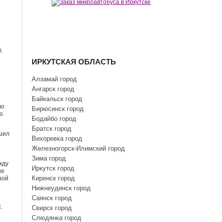
,
ИРКУТСКАЯ ОБЛАСТЬ
Алзамай город
Ангарск город
Байкальск город
во
Бирюсинск город
о
Бодайбо город
Братск город
шил
Вихоревка город
Железногорск-Илимский город
Зима город
жду
Иркутск город
не
Киренск город
ной
Нижнеудинск город
Саянск город
.
Свирск город
Слюдянка город