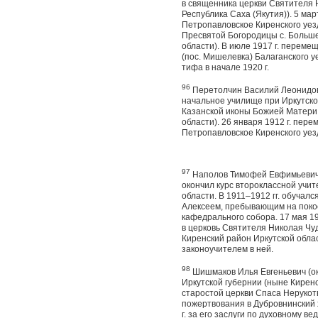
в священника церкви Святителя 
Республика Саха (Якутия)). 5 ма
Петропавловское Киренского уезда
Пресвятой Богородицы с. Больше
области). В июле 1917 г. перем
(пос. Мишелевка) Балаганского у
тифа в начале 1920 г.
96
Перетолчин Василий Леонидови
начальное училище при Иркутско
Казанской иконы Божией Матери с
области). 26 января 1912 г. пер
Петропавловское Киренского уезд
97
Наполов Тимофей Евфимьевич (о
окончил курс второклассной учит
области. В 1911–1912 гг. обучал
Алексеем, пребывающим на покое
кафедрального собора. 17 мая 1
в церковь Святителя Николая Чуд
Киренский район Иркутской облас
законоучителем в ней.
98
Шишмаков Илья Евгеньевич (око
Иркутской губернии (ныне Киренс
старостой церкви Спаса Нерукотв
пожертвования в Дубровнинский 
г. за его заслуги по духовному ве