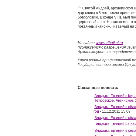
99
Святой Андрей, архиепископ К
дар слова в 8 лет после принятия
богословию. В конце VII в. был п
церковный поэт. Написал много 
покаянный канон», читаемый на 1-
На сайте
www.pribaikal.ru
публикуется с разрешения изда
Архитектурно-этнографическог
Книга издана при финансовой 
Государственного архива Ирку
Связанные новости:
Владыка Евгений в Кирен
Петровское, Ангинское. 
Владыка Евгений в сёла
год
- 11.12.2011 15:09
Владыка Евгений в сёла
Владыка Евгений на рек
Владыка Евгений в сёла