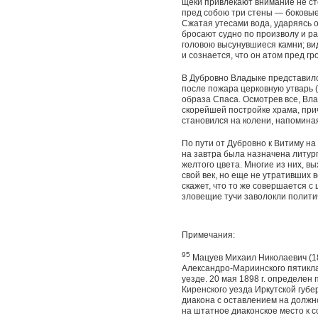
щеки привлекают внимание не ст
пред собою три стены — боковые
Сжатая утесами вода, ударяясь 
бросают судно по произволу и ра
головою высунувшиеся камни; ви
и сознается, что он атом пред 
В Дубровно Владыке представил
после пожара церковную утварь (
образа Спаса. Осмотрев все, Вл
скорейшей постройке храма, при
становился на колени, напомина
По пути от Дубровно к Витиму н
на завтра была назначена литург
желтого цвета. Многие из них, 
свой век, но еще не утративших в
скажет, что то же совершается с
зловещие тучи заволокли полити
Примечания:
95
Мацуев Михаил Николаевич (187
Александро-Мариинского пятикла
уезде. 20 мая 1898 г. определе
Киренского уезда Иркутской губер
диакона с оставлением на должн
на штатное диаконское место к с