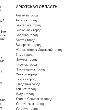
ИРКУТСКАЯ ОБЛАСТЬ
е
й
Алзамай город
Ангарск город
ной
Байкальск город
о
Бирюсинск город
 Это
Бодайбо город
оров
ской
Братск город
Вихоревка город
Железногорск-Илимский город
Зима город
 в
Иркутск город
кую
Киренск город
Нижнеудинск город
 в
Саянск город
Свирск город
ов
Слюдянка город
Тайшет город
Тулун город
Усолье-Сибирское город
в по
Усть-Илимск город
т
не
Усть-Кут город