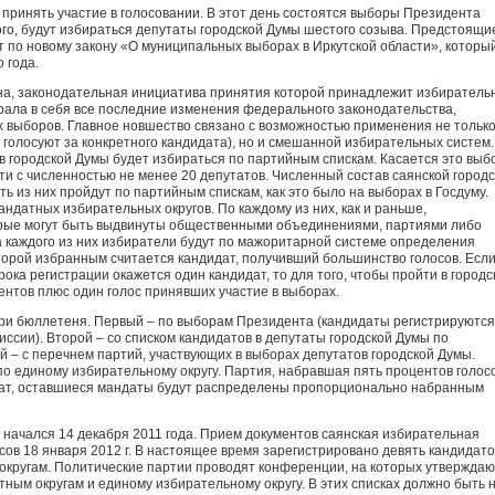
 принять участие в голосовании. В этот день состоятся выборы Президента
ого, будут избираться депутаты городской Думы шестого созыва. Предстоящи
т по новому закону «О муниципальных выборах в Иркутской области», которы
 года.
на, законодательная инициатива принятия которой принадлежит избиратель
брала в себя все последние изменения федерального законодательства,
 выборов. Главное новшество связано с возможностью применения не тольк
 голосуют за конкретного кандидата), но и смешанной избирательных систем.
ов городской Думы будет избираться по партийным спискам. Касается это выб
ти с численностью не менее 20 депутатов. Численный состав саянской город
ть из них пройдут по партийным спискам, как это было на выборах в Госдуму.
ндатных избирательных округов. По каждому из них, как и раньше,
орые могут быть выдвинуты общественными объединениями, партиями либо
 каждого из них избиратели будут по мажоритарной системе определения
торой избранным считается кандидат, получивший большинство голосов. Если
рока регистрации окажется один кандидат, то для того, чтобы пройти в городс
ентов плюс один голос принявших участие в выборах.
ри бюллетеня. Первый – по выборам Президента (кандидаты регистрируются
ссии). Второй – со списком кандидатов в депутаты городской Думы по
й – с перечнем партий, участвующих в выборах депутатов городской Думы.
по единому избирательному округу. Партия, набравшая пять процентов голос
дат, оставшиеся мандаты будут распределены пропорционально набранным
начался 14 декабря 2011 года. Прием документов саянская избирательная
асов 18 января 2012 г. В настоящее время зарегистрировано девять кандидато
кругам. Политические партии проводят конференции, на которых утверждаю
ным округам и единому избирательному округу. В этих списках должно быть 