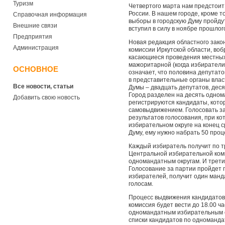
Туризм
Четвертого марта нам предстоит
России. В нашем городе, кроме т
Справочная информация
выборы в городскую Думу пройду
Внешние связи
вступил в силу в ноябре прошлого
Предприятия
Новая редакция областного зако
Администрация
комиссии Иркутской области, во
касающиеся проведения местных
мажоритарной (когда избиратели
ОСНОВНОЕ
означает, что половина депутат
в представительные органы влас
Все новости, статьи
Думы – двадцать депутатов, деся
Город разделен на десять однома
Добавить свою новость
регистрируются кандидаты, кот
самовыдвижением. Голосовать за
результатов голосования, при ко
избирательном округе на конец с
Думу, ему нужно набрать 50 проц
Каждый избиратель получит по т
Центральной избирательной коми
одномандатным округам. И трети
Голосование за партии пройдет 
избирателей, получит один ман
голосам.
Процесс выдвижения кандидатов 
комиссия будет вести до 18.00 ч
одномандатным избирательным о
списки кандидатов по одномандат