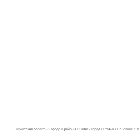
Иркутская область
/
Города и районы
/
Саянск город
/
Cтатьи
/
Основное
/
Вс