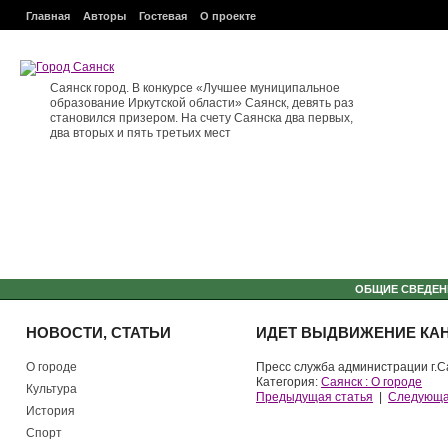
Главная
Авторы
Гостевая
О проекте
Саянск город. В конкурсе «Лучшее муниципальное
образование Иркутской области» Саянск, девять раз
становился призером. На счету Саянска два первых,
два вторых и пять третьих мест
ОБЩИЕ СВЕДЕН
НОВОСТИ, СТАТЬИ
ИДЕТ ВЫДВИЖЕНИЕ КАН
О городе
Пресс служба администрации г.С
Категория:
Саянск : О городе
Культура
Предыдущая статья
|
Следующа
История
Спорт