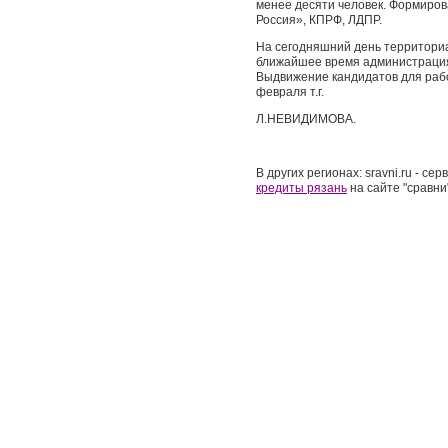
менее десяти человек. Формиро
Россия», КПРФ, ЛДПР.
На сегодняшний день территориа
ближайшее время администрация
Выдвижение кандидатов для рабо
февраля т.г.
Л.НЕВИДИМОВА.
В других регионах: sravni.ru - с
кредиты рязань
на сайте "сравни