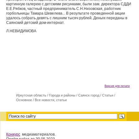
картинную галерею с детскими рисунками, были зам. директора СДДИ
Е.Е.Рябков, частный предприниматель С.Н.Низовская, работник
горбольницы Тамара Шевелева... В результате проведенной акции
удалось собрать девять с лишним тысяч рублей. Деньги переданы в
Саянский детский дом-интернат.
Л.НЕВИДИМОВА
Версия для печати
Иркутская область
/
Города и районы
/
Саянск город
/
Cтатьи
/
Основное
/
Все новости, статьи
Конкурс
медиаматериалов.