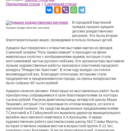
Предыдущая статья
|
Следующая статья
В городской Картинной
галерее прошел аукцион
Аукцион рождественских рисунков
детских рождественских
рисунков. Это была вторая
благотворительная акция, проводимая в пользу больных детей.
Аукцион был приурочен к открытию выставки картин из фондов
Саянской галереи "Русь православная" и проходил на фоне
живописных полотен с изображениями храмов, которые стали
неотъемлемой частью русского пейзажа. Его организаторы выставили
лучшие художественные работы призеров и участников городского
конкурса "Рождество Христово". В этом году конкурс состоялся
восемнадцатый раз. Благодаря спонсорам, которыми стали
предприятия и предприниматели города, на призы конкурсантам
было собрано 60 тысяч рублей.
Аукцион начался активно. Некоторые из выставленных работ были
приобретены собравшимися в зале благотворителями за полторы
тысячи рублей. Рисунок девятиклассницы четвертой школы Маши
Тишкович, который стал призовым по итогам конкурса, остался в
картинной галерее. На средства выделенные предпринимателями
Т.Сигитовой и Е.Гайнулиной его выкупила директор муниципального
музейно-выставочного комплекса А.А.Кузнецова. А яркую
художественную работу шестиклассника школы №2 Славы Мушты,
которая отмечена первым местом в возрастной группе 9-12 лет,
приобрел отец Владимир. В числе благотворителей, покинувших