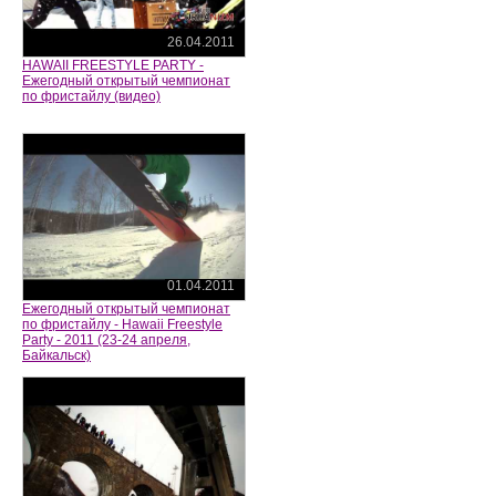
26.04.2011
HAWAII FREESTYLE PARTY -
Ежегодный открытый чемпионат
по фристайлу (видео)
01.04.2011
Ежегодный открытый чемпионат
по фристайлу - Hawaii Freestyle
Party - 2011 (23-24 апреля,
Байкальск)