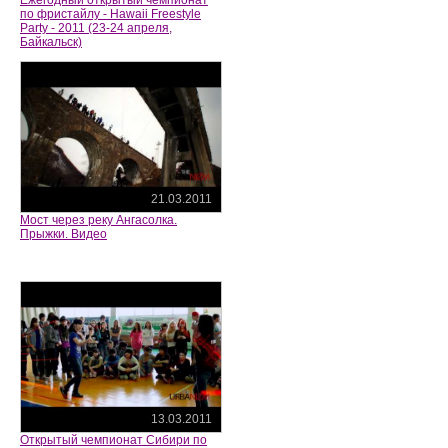
Ежегодный открытый чемпионат
по фристайлу - Hawaii Freestyle
Party - 2011 (23-24 апреля,
Байкальск)
21.03.2011
Мост через реку Ангасолка.
Прыжки. Видео
13.03.2011
Открытый чемпионат Сибири по