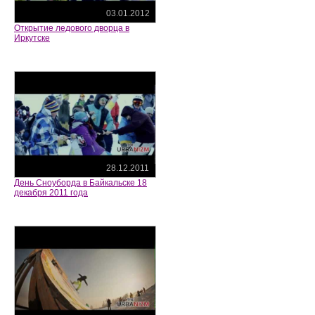
03.01.2012
Открытие ледового дворца в
Иркутске
28.12.2011
День Сноуборда в Байкальске 18
декабря 2011 года