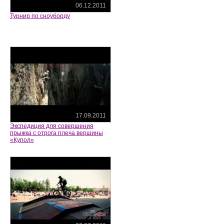
06.12.2011
Турнир по сноуборду
17.09.2011
Экспедиция для совершения
прыжка с отрога плеча вершины
«Купол»