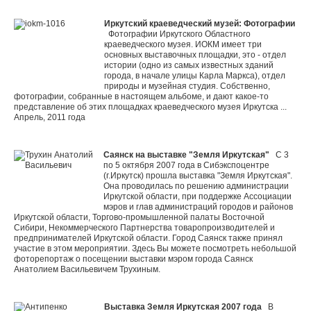
Иркутский краеведческий музей: Фотографии
Фотографии Иркутского Областного
краеведческого музея. ИОКМ имеет три
основных выставочных площадки, это - отдел
истории (одно из самых известных зданий
города, в начале улицы Карла Маркса), отдел
природы и музейная студия. Собственно,
фотографии, собранные в настоящем альбоме, и дают какое-то
представление об этих площадках краеведческого музея Иркутска ...
Апрель, 2011 года
Саянск на выставке "Земля Иркутская"
С 3
по 5 октября 2007 года в Сибэкспоцентре
(г.Иркутск) прошла выставка "Земля Иркутская".
Она проводилась по решению администрации
Иркутской области, при поддержке Ассоциации
мэров и глав администраций городов и районов
Иркутской области, Торгово-промышленной палаты Восточной
Сибири, Некоммерческого Партнерства товаропроизводителей и
предпринимателей Иркутской области. Город Саянск также принял
участие в этом мероприятии. Здесь Вы можете посмотреть небольшой
фоторепортаж о посещении выставки мэром города Саянск
Анатолием Васильевичем Трухиным.
Выставка Земля Иркутская 2007 года
В