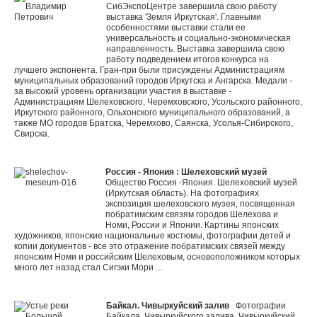
СибЭкспоЦентре завершила свою работу
выставка 'Земля Иркутская'. Главными
особенностями выставки стали ее
универсальность и социально-экономическая
направленность. Выставка завершила свою
работу подведением итогов конкурса на
лучшего экспонента. Гран-при были присуждены Администрациям
муниципальных образований городов Иркутска и Ангарска. Медали -
за высокий уровень организации участия в выставке -
Администрациям Шелеховского, Черемховского, Усольского районного,
Иркутского районного, Ольхонского муниципального образований, а
также МО городов Братска, Черемхово, Саянска, Усолья-Сибирского,
Свирска.
Россия - Япония : Шелеховский музей
Общество Россия -Япония. Шелеховский музей
(Иркутская область). На фотографиях
экспозиция шелеховского музея, посвященная
побратимским связям городов Шелехова и
Номи, России и Японии. Картины японских
художников, японские национальные костюмы, фотографии детей и
копии документов - все это отражение побратимских связей между
японским Номи и российским Шелеховым, основоположником которых
много лет назад стал Сигэки Мори ...
Байкал. Чивыркуйский залив
Фотографии
Байкала, Чивыркуйского залива. Чивыркуйский