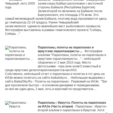
залив озера Байкал расположен с восточной
стороны Байкала (Республика Бурятия).
Залив второй по величине на Байкале после
Баргузинского, его площадь 270 кв.км. Это
самый мелководный залив Байкала, поэтому вода прогревается здесь
до температур 22-24 градуса. Ранее Чивыркуйский
залив являлся одним из важнейших мест рыболовного промысла.
Фотографии выставлены в рамках
тематического проекта "Сибирь,
Сибирь ..."
Парапланы, полеты на парапланах и
иркутские парапланеристы ...
Фотографии
альбома "Парапланы, полеты на парапланах и
иркутские парапланеристы ..." - небольшой
сборничек от 2 мая 2010 года. Место
фотосъемки - гора (или холм?) известный в
среде иркутских дельтопарапланеристов как ИАЗ.
Собственно, небольшой отчет о парапланах и полетах в тот день на
ИАЗе можно почитать на сайте
baikalsky.ru ... Небольшая выдержка с
сайта BaikalSky.Ru - Полеты на парапланах - Первомай на ИАЗе: "Три
дня проскочили быстро – в основном динамики и термодинамики,
но всё же один день, 2 мая, хоть и короткий по продолжитель ...
Парапланы : Иркутск. Полеты на парапланах
на ИАЗе (Часть вторая)
Парапланы : Иркутск -
второй альбом о парапланах в Иркутске. Хотя