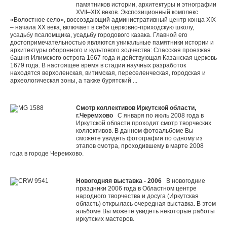
памятников истории, архитектуры и этнографии
XVII–XIX веков. Экспозиционный комплекс
«Волостное село», воссоздающий административный центр конца XIX
– начала XX века, включает в себя церковно-приходскую школу,
усадьбу псаломщика, усадьбу городового казака. Главной его
достопримечательностью являются уникальные памятники истории и
архитектуры оборонного и культового зодчества: Спасская проезжая
башня Илимского острога 1667 года и действующая Казанская церковь
1679 года. В настоящее время в стадии научных разработок
находятся верхоленская, витимская, переселенческая, городская и
археологическая зоны, а также бурятский ...
Смотр коллективов Иркутской области,
г.Черемхово
С января по июль 2008 года в
Иркутской области проходит смотр творческих
коллективов. В данном фотоальбоме Вы
сможете увидеть фотографии по одному из
этапов смотра, проходившему в марте 2008
года в городе Черемхово.
Новогодняя выставка - 2006
В новогодние
праздники 2006 года в Областном центре
народного творчества и досуга (Иркутская
область) открылась очередная выставка. В этом
альбоме Вы можете увидеть некоторые работы
иркутских мастеров.