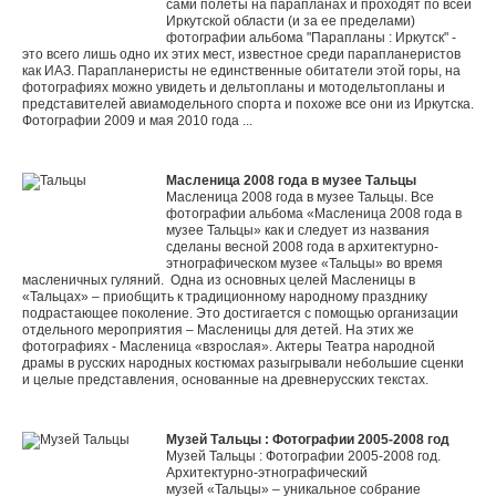
сами полеты на парапланах и проходят по всей
Иркутской области (и за ее пределами)
фотографии альбома "Парапланы : Иркутск" -
это всего лишь одно их этих мест, известное среди парапланеристов
как ИАЗ. Парапланеристы не единственные обитатели этой горы, на
фотографиях можно увидеть и дельтопланы и мотодельтопланы и
представителей авиамодельного спорта и похоже все они из Иркутска.
Фотографии 2009 и мая 2010 года ...
Масленица 2008 года в музее Тальцы
Масленица 2008 года в музее Тальцы. Все
фотографии альбома «Масленица 2008 года в
музее Тальцы» как и следует из названия
сделаны весной 2008 года в архитектурно-
этнографическом
музее «Тальцы» во время
масленичных гуляний. Одна из основных целей Масленицы в
«Тальцах» – приобщить к традиционному народному празднику
подрастающее поколение. Это достигается с помощью организации
отдельного мероприятия – Масленицы для детей. На этих же
фотографиях - Масленица «взрослая». Актеры Театра народной
драмы в русских народных костюмах разыгрывали небольшие сценки
и целые представления, основанные на древнерусских текстах.
Музей Тальцы : Фотографии 2005-2008 год
Музей Тальцы : Фотографии 2005-2008 год.
Архитектурно-этнографический
музей «Тальцы» – уникальное собрание