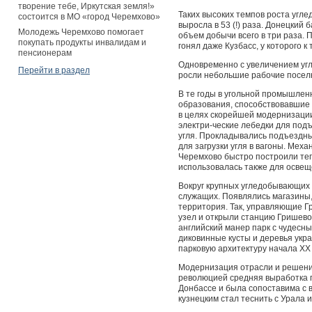
творение тебе, Иркутская земля!»
Таких высоких темпов роста угле
состоится в МО «город Черемхово»
выросла в 53 (!) раза. Донецкий
Молодежь Черемхово помогает
объем добычи всего в три раза.
покупать продукты инвалидам и
гонял даже Кузбасс, у которого 
пенсионерам
Одновременно с увеличением угл
Перейти в раздел
росли небольшие рабочие посел
В те годы в угольной про­мышлен
образования, способствовав­шие
в целях скорейшей модернизации 
электри-ческие лебедки для под
угля. Прокладывались подъездны
для загрузки угля в вагоны. Мех
Черемхово быстро построили теп
использовалась также для освещ
Вокруг крупных угледобывающих 
служащих. Появлялись магази­ны
территория. Так, управляющие 
узел и открыли станцию Гришево
английский манер парк с чудесн
диковинные кусты и деревья укра
парковую архитектуру начала XX в
Модернизация отрасли и решение
революцией средняя выработка 
Донбассе и была сопоставима с в
кузнецким стал теснить с Урала 