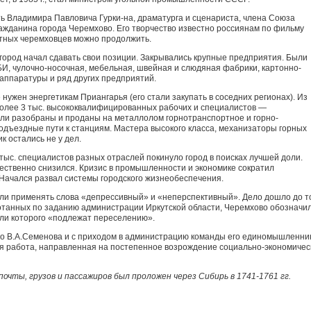
ь Владимира Павловича Гурки-на, драматурга и сценариста, члена Союза
ражданина города Черемхово. Его творчество известно россиянам по фильму
стных черемховцев можно продолжить.
город начал сдавать свои по­зиции. Закрывались крупные предприятия. Были
БИ, чулочно-носочная, мебельная, швейная и слюдяная фабрики, картонно-
аппаратуры и ряд других предприятий.
 нужен энергетикам Приангарья (его стали закупать в соседних регионах). Из
олее 3 тыс. высококвалифицированных рабочих и специали­стов —
ли разобраны и проданы на металлолом горнотранспортное и горно-
одъездные пути к станциям. Мастера высокого класса, механизаторы горных
к остались не у дел.
ыс. специалистов разных от­раслей покинуло город в поисках лучшей доли.
ественно снизился. Кризис в промышленности и экономике сократил
Начался развал системы городского жизнеобеспечения.
али применять слова «депрессив­ный» и «неперспективный». Дело дошло до то
аботанных по заданию администрации Иркутской области, Черемхово обозначи
ели которого «подлежат переселению».
о В.А.Семенова и с приходом в администрацию команды его единомышленни
я работа, направленная на постепенное возрождение социально-экономичес
почты, грузов и пассажиров был проложен через Сибирь в 1741-1761 гг.