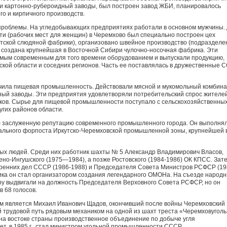
 и картонно-рубероидный заводы, был построен завод ЖБИ, планировалось
 и кирпичного про­изводств.
роблемы. На угледобывающих предприятиях работали в основном мужчины.
ти (рабочих мест для женщин) в Черемхово был специ­ально построен цех
тской слюдяной фабрики), организовано швейное производство (подразделе
и создана крупнейшая в Восточной Сибири чулочно-носочная фабрика. Эти
мым современным для того времени оборудованием и выпускали продукцию,
кой области и соседних регионов. Часть ее поставлялась в дружественные 
учила пищевая промышленность. Действовали мясной и мукомольный комбина
ный заводы. Эти предприятия удовлетворяли потребитель­ский спрос жителе
ков. Сырье для пищевой промышленности поступало с сельскохозяйственны
угих районов области.
л заслуженную репутацию совре­менного промышленного города. Он выполня
иального форпоста Иркутско-Черемховской промышленной зоны, крупнейшей 
ных людей. Среди них работ­ник шахты № 5 Александр Владимирович Власов,
но-Ингушского (1975—1984), а позже Ростовского (1984-1986) ОК КПСС. Зат
тренних дел СССР (1986-1988) и Председателя Совета Министров РСФСР (19
ника он стал организатором соз­дания легендарного ОМОНа. На съезде народ
у выдвигали на должность Председателя Верховного Совета РСФСР, но он
в 68 голосов.
м является Михаил Иванович Щадов, окончивший после войны Черемховский
й трудовой путь рядовым механиком на одной из шахт треста «Черемховуголь
е на востоке страны производственное объединение по добыче угля
лет, в 1985 г., стал министром угольной промышленности СССР.