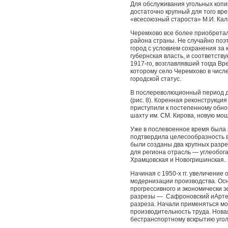
Для обслуживания угольных копи
достаточно крупный для того вре
«всесоюзный староста» М.И. Калин
Черемхово все более приобрета
района страны. Не случайно поэт
город с условием сохранения за 
губернская власть, и соответству
1917-го, возглавлявший тогда Вр
которому село Черемхово в числе
городской статус.
В послереволюционный пе­риод доб
(рис. 8). Ко­ренная реконструкци
приступили к постепенному обно
шахту им. СМ. Кирова, новую мо
Уже в послевоенное время была 
подтвердила целесообраз­ность 
были созданы два крупных разре
для региона отрасль — углеобог
Храмцовская и Новогришинская.
Начиная с 1950-х гг. увеличение
модернизации производства. Осн
прогрессивного и экономически 
разрезы — Сафроновский иАртем
разреза. Начали применяться м
производительность труда. Нова
бестранспортному вскрытию угол