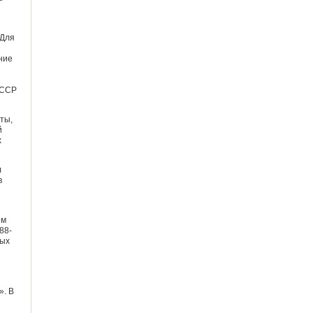
 Для
ние
СССР
ты,
й
х
л
в
ем
88-
ных
». В