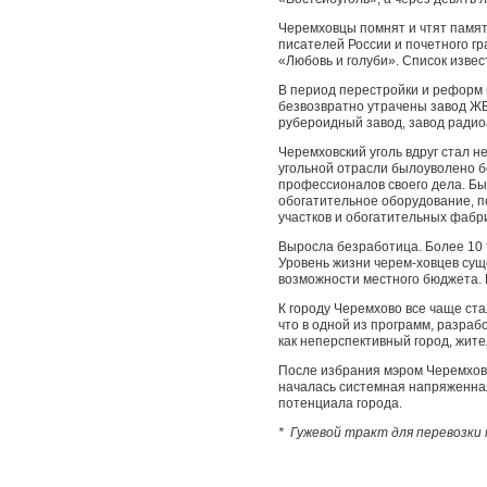
Черемховцы помнят и чтят памят
писателей России и почетного г
«Любовь и голуби». Список изве
В период перестройки и реформ 
безвозвратно утра­чены завод Ж
рубероидный завод, завод радио
Черемховский уголь вдруг стал не
угольной отрасли былоуволено б
профессионалов своего дела. Бы
обогатительное оборудование, п
участков и обогатительных фабри
Выросла безработица. Более 10 т
Уровень жизни черем-ховцев сущ
возможности местного бюджета. 
К городу Черемхово все чаще ст
что в одной из про­грамм, разр
как неперспективный город, жит
После избрания мэром Черемхов
началась систем­ная напряженна
потенциала города.
* Гужевой тракт для перевозки 