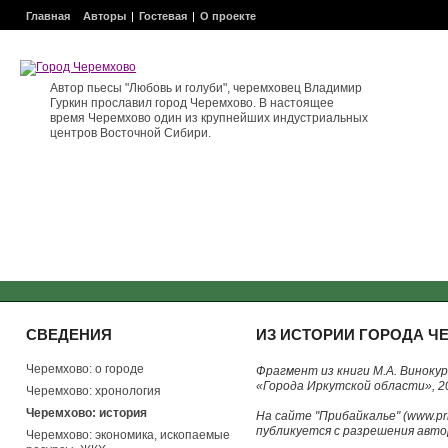
Главная
Авторы
Гостевая
О проекте
Автор пьесы "Любовь и голуби", черемховец Владимир
Гуркин прославил город Черемхово. В настоящее
время Черемхово один из крупнейших индустриальных
центров Восточной Сибири.
СВЕДЕНИЯ
ИЗ ИСТОРИИ ГОРОДА Ч
Черемхово: о городе
Фрагмент из книги М.А. Винокур
«Города Иркутской области», 2
Черемхово: хронология
Черемхово: история
На сайте "Прибайкалье" (www.prib
публикуется с разрешения авто
Черемхово: экономика, ископаемые