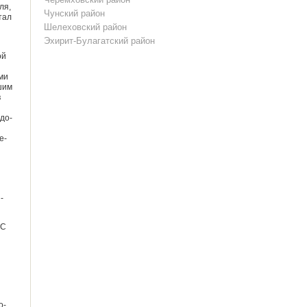
ля,
Чунский район
стал
Шелеховский район
Эхирит-Булагатский район
ой
ми
шим
в
до­
е­
­
 С
о-