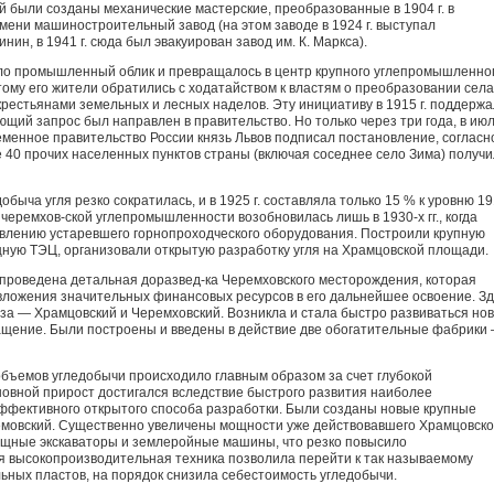
й были созданы механические мастерские, преобразованные в 1904 г. в
мени машиностроительный завод (на этом заводе в 1924 г. выступал
ин, в 1941 г. сюда был эвакуирован завод им. К. Маркса).
ло промышленный облик и пре­вращалось в центр крупного углепромышленно
ому его жители обратились с ходатайством к властям о преобразовании села
крестьянами земельных и лесных наделов. Эту инициативу в 1915 г. поддерж
ющий запрос был направлен в прави­тельство. Но только через три года, в ию
еменное правительство России князь Львов подписал постановление, согласн
 40 прочих населенных пун­ктов страны (включая соседнее село Зима) получ
ыча угля резко сократи­лась, и в 1925 г. составляла только 15 % к уровню 191
я черемхов-ской углепромышленности возоб­новилась лишь в 1930-х гг., когда
в­лению устаревшего горнопроход­ческого оборудования. Построили крупную
щную ТЭЦ, организова­ли открытую разработку угля на Храмцовской площади.
проведена детальная доразвед-ка Черемховского месторождения, которая
вложения значительных финансовых ресурсов в его дальнейшее освоение. Зд
за — Храмцовский и Черемховский. Возникла и стала быстро развиваться но
ащение. Были построены и введены в действие две обогатительные фабрики
 объемов угледобычи проис­ходило главным образом за счет глубокой
овной прирост достигался вследствие быстрого развития наиболее
эффективного открытого способа раз­работки. Были созданы новые крупные
овский. Существенно увеличены мощности уже действовавшего Храмцовско
ощные экскаваторы и землеройные машины, что резко повысило
я высокопроизводительная техника позволила перейти к так на­зываемому
ьных пластов, на порядок снизила себестоимость угледобычи.