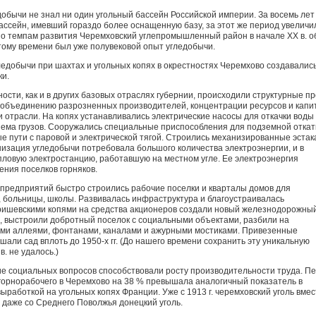
добычи не знал ни один уголь­ный бассейн Российской империи. За восемь лет
 бассейн, имевший гораздо более оснащенную базу, за этот же период увеличи
 По темпам развития Черемховский углепромышленный район в начале XX в. о
к тому времени был уже полувековой опыт угледобычи.
едобычи при шахтах и уголь­ных копях в окрестностях Черемхово создавались
ки.
ности, как и в других базовых отраслях губернии, происходили структурные пр
 объединению разрознен­ных производителей, концен­трации ресурсов и капи
отрасли. На копях устанавли­вались электрические насосы для откачки воды
ъема грузов. Сооружались специальные при­способления для подземной откат
е пути с паровой и электрической тягой. Строились механизированные эста
анизация угледобычи по­требовала большого количества электроэнергии, и в
ловую электростанцию, работавшую на местном угле. Ее электроэнергия
ения поселков горняков.
предприятий быстро строились рабочие поселки и кварталы домов для
, больницы, школы. Развивалась инфраструктура и благоустраива­лась
Гришевскими копями на средства акционеров создали новый железнодорожны
, выстроили добротный поселок с социальными объектами, разбили на
ыми аллеями, фонтанами, каналами и ажурными мостиками. Привезенные
шали сад вплоть до 1950-х гг. (До нашего времени сохра­нить эту уникальную
. не удалось.)
 социальных вопросов способ­ствовали росту производительности труда. П
горнорабочего в Черемхово на 38 % превышала аналогичный показатель в
ыработкой на угольных копях Франции. Уже с 1913 г. черемховский уголь вмес
и даже со Среднего Поволжья донецкий уголь.