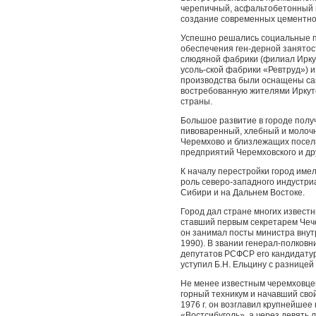
черепичный, асфальтобе­тонный
создание современных цементного
Успешно решались социальные п
обеспечения ген-дерной занятос
слюдяной фабрики (филиал Ирку
усоль-ской фабрики «Ревтруд») 
производства были оснащены са
востребованную жителями Иркутс
страны.
Большое развитие в городе пол
пивоваренный, хлеб­ный и молоч
Черемхово и близлежащих посел
пред­приятий Черемховского и др
К началу перестройки город име
роль северо-западного индустр
Сибири и на Дальнем Востоке.
Город дал стране многих извест
ставший первым секретарем Чече
он занимал посты министра вну
1990). В звании генерал-полков
депутатов РСФСР его кандидатур
уступил Б.Н. Ельцину с разницей 
Не менее известным черемховце
горный техникум и на­чавший сво
1976 г. он возглавил крупнейше
«Востсибуголь», а через девять 