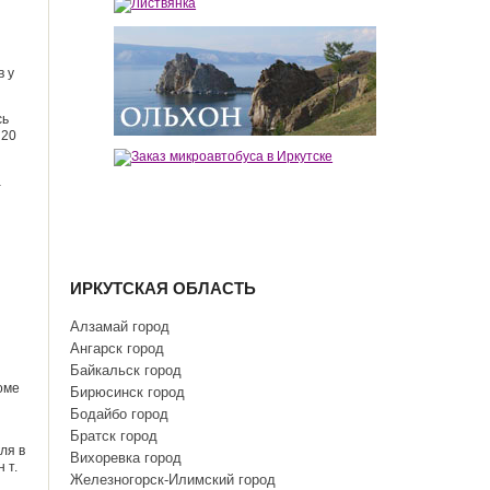
в у
сь
 20
а
ИРКУТСКАЯ ОБЛАСТЬ
Алзамай город
Ангарск город
Байкальск город
оме
Бирюсинск город
Бодайбо город
Братск город
ля в
Вихоревка город
 т.
Железногорск-Илимский город