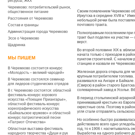
ресурсы, ЖКХ
Черемхово: потребительский рынок,
Своим появлением Черемхово обя
общественное питание
Иркутска в середине XVIII в.* Име
Расстояния от Черемхово
небольшой речки была поставле
по­чтового тракта.
Состав и границы
Администрация города Черемхово
Полноправным поселением при поч
тракт был поделен на участки — 
Эссе о Черемхово
верст.
Щадринка
Во второй половине XIX в. вблиз
начата только с приходом в райо
МЫ ПИШЕМ
пунктом строителей. С началом р
станцию и назвали ее Черемхово
В Черемхово состоится конкурс
Железная дорога открыла для че
«Молодость – великий чародей»
крупным потребителем то­плива. 
В Черемхово состоялся семинар
развивался на Ангаре и Байкале
для лидеров студенческих отрядов
(Свирск) в район старого Братск
солеваренный завод в Усолье. Вб
В г. Черемхово состоятся: областной
фестиваль-конкурс хорового
В период столыпинской аграрной
искусства «Поющее Приангарье»,
принимавший крестьян из Европе
областной фестиваль-конкурс
окрестные села. Поэтому в район
хореографического искусства
угля стали отправлять сельскохо
«Байкальское кружево» и областной
конкурс патриотической песни
Но особенно быстро развивалась
«Патриот Отечества»
действовало всего одно угледобы
Областная выставка-фестиваль
год, то к 1906 г. насчитывалось 
народного творчества «Души и рук
Выработка на одного рабочего дос