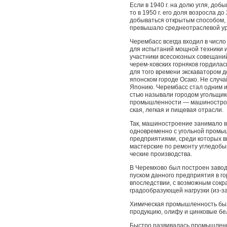
Если в 1940 г. на долю угля, до
то в 1950 г. его доля возросла до 
добываться открытым способом, а
превышало среднеотраслевой ур
Черембасс всегда входил в числ
для испытаний мощной техники 
участники всесоюзных совещаний
черем-ховских горняков гордила
для того времени экскаватором 
японском городе Осако. Не случай
Японию. Черембасс стал одним из
стью называли городом угольщик
промышленности — машинострое
ская, легкая и пищевая отрасли.
Так, машиностроение занимало вт
одновременно с угольной промыш
предприятиями, среди которых в
мастерские по ремонту угледобы
ческие производства.
В Черемхово был построен заво
пуском данного пред­приятия в 
впоследствии, с возможным сокр
градообразующей нагрузки (из-за
Химическая промышленность был
продукцию, олифу и цинковые бел
Быстро развивалась промышленн