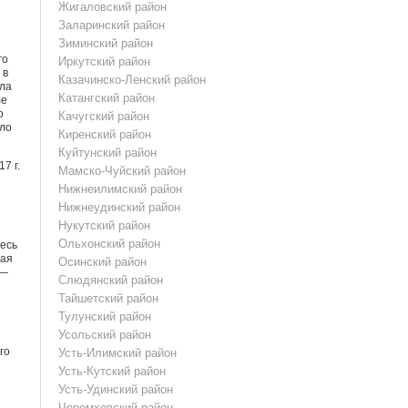
Жигаловский район
Заларинский район
Зиминский район
го
Иркутский район
 в
Казачинско-Ленский район
ала
Катангский район
ле
о
Качугский район
ило
Киренский район
Куйтунский район
7 г.
Мамско-Чуйский район
Нижнеилимский район
Нижнеудинский район
Нукутский район
Ольхонский район
есь
вая
Осинский район
 —
Слюдянский район
Тайшетский район
Тулунский район
Усольский район
го
Усть-Илимский район
Усть-Кутский район
Усть-Удинский район
Черемховский район