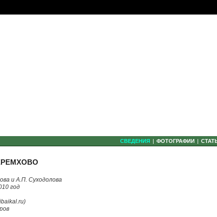
СВЕДЕНИЯ
ФОТОГРАФИИ
СТАТ
ЕРЕМХОВО
ова и А.П. Суходолова
010 год
aikal.ru)
ров