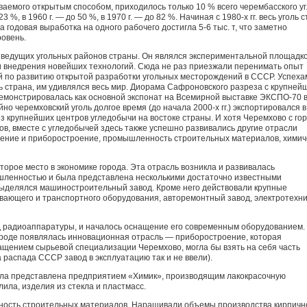
бываемого открытым способом, приходилось только 10 % всего черембасского уг
23 %, в 1960 г. — до 50 %, в 1970 г. — до 82 %. На­чиная с 1980-х гг. весь уголь 
 годовая выработка на одного рабочего достигла 5-6 тыс. т, что заметно
овень.
о ведущих угольных районов стра­ны. Он являлся экспериментальной площадк
и внедрения новейших технологий. Сюда не раз приезжали перенимать опыт
 по развитию от­крытой разработки угольных месторождений в СССР. Успеха
сь страна, им удивлялся весь мир. Диорама Сафроновского разреза с крупней
демонстрировалась как основной экспонат на Всемирной выставке ЭКСПО-70 
но черемховский уголь долгое время (до начала 2000-х гг.) экспортировался в
 круп­нейших центров угледобычи на восто­ке страны. И хотя Черемхово с гор
ов, вместе с угледобычей здесь также успешно развивались другие отрасли
ние и приборостроение, промышленность строительных материалов, химич
орое место в экономике города. Эта отрасль возникла и развивалась
­ленностью и была представлена не­сколькими достаточно известными
ы­делялся машиностроительный завод. Кроме него действовали крупные
ваю­щего и транспортного оборудования, авторемонтный завод, электротехни
д радиоаппаратуры, и началось оснащение его современным оборудованием.
городе появлялась инновационная отрасль — приборострое­ние, которая
ащением сырьевой спе­циализации Черемхово, могла бы взять на себя часть
 распада СССР завод в эксплуатацию так и не ввели).
а представлена предприятием «Химик», производящим лакокрасочную
ила, изделия из стекла и пластмасс.
ость строительных материалов. Наращивали объемы производства кирпичн