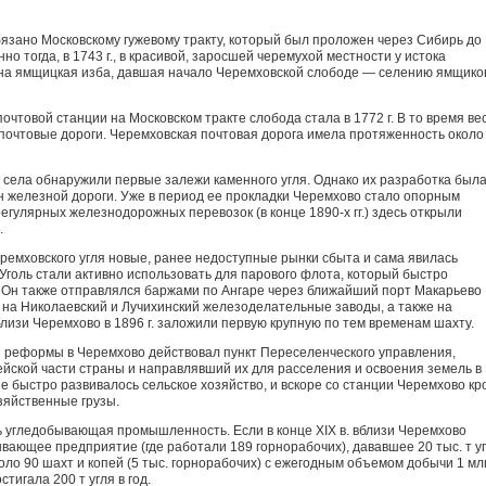
зано Московскому гужевому тракту, который был проложен через Сибирь до
нно тогда, в 1743 г., в красивой, заросшей чере­мухой местности у истока
на ямщицкая изба, давшая начало Черемховской слободе — селению ямщико
товой станции на Московском тракте слобода стала в 1772 г. В то время ве
почтовые дороги. Черемховская почтовая дорога имела про­тяженность около
и села обнаружили первые за­лежи каменного угля. Однако их разработка был
н железной дороги. Уже в период ее прокладки Че­ремхово стало опорным
егулярных железнодорожных перевозок (в конце 1890-х гг.) здесь открыли
.
ремховского угля новые, ранее недоступные рынки сбыта и сама явилась
Уголь стали активно использовать для парового флота, который быстро
. Он также отправлялся бар­жами по Ангаре через ближайший порт Макарьево
а на Николаевский и Лучихинский железоделательные заводы, а также на
лизи Черемхово в 1896 г. заложили первую крупную по тем временам шахту.
 реформы в Черемхово действо­вал пункт Переселенческого управления,
йской части страны и направлявший их для расселения и освое­ния земель в
е быстро развивалось сельское хозяйство, и вскоре со станции Черемхово кр
зяйственные грузы.
 угледобывающая промышлен­ность. Если в конце XIX в. вблизи Черемхово
вающее предприятие (где работали 189 горнорабочих), да­вавшее 20 тыс. т уг
около 90 шахт и копей (5 тыс. горнорабочих) с ежегодным объемом добычи 1 млн
тигала 200 т угля в год.