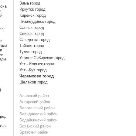
Зима город
 она
Иркутск город
л
Киренск город
б­
Нижнеудинск город
Саянск город
 и
Свирск город
Слюдянка город
е­
тала
Тайшет город
 и
Тулун город
ки
Усолье-Сибирское город
кады
Усть-Илимск город
Усть-Кут город
Черемхово город
Шелехов город
й
Аларский район
Ангарский район
Балаганский район
Баяндаевский район
еред
Бодайбинский район
те с
Боханский район
Братский район