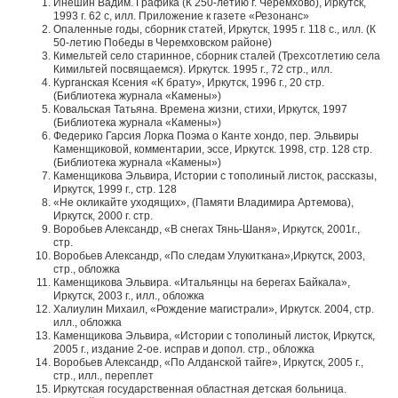
Инешин Вадим. Графика (К 250-летию г. Черемхово), Иркутск,
1993 г. 62 с, илл. Приложение к газете «Резонанс»
Опаленные годы, сборник статей, Иркутск, 1995 г. 118 с., илл. (К
50-летию Победы в Черемховском районе)
Кимельтей село старинное, сборник сталей (Трехсотлетию села
Кимильтей посвящаемся). Иркутск. 1995 г., 72 стр., илл.
Курганская Ксения «К брату», Иркутск, 1996 г., 20 стр.
(Библиотека журнала «Камены»)
Ковальская Татьяна. Времена жизни, стихи, Иркутск, 1997
(Библиотека журнала «Камены»)
Федерико Гарсия Лорка Поэма о Канте хондо, пер. Эльвиры
Каменщиковой, комментарии, эссе, Иркутск. 1998, стр. 128 стр.
(Библиотека журнала «Камены»)
Каменщикова Эльвира, Истории с тополиный листок, рассказы,
Иркутск, 1999 г., стр. 128
«Не окликайте уходящих», (Памяти Владимира Артемова),
Иркутск, 2000 г. стр.
Воробьев Александр, «В снегах Тянь-Шаня», Иркутск, 2001г.,
стр.
Воробьев Александр, «По следам Улукиткана»,Иркутск, 2003,
стр., обложка
Каменщикова Эльвира. «Итальянцы на берегах Байкала»,
Иркутск, 2003 г., илл., обложка
Халиулин Михаил, «Рождение магистрали», Иркутск. 2004, стр.
илл., обложка
Каменщикова Эльвира, «Истории с тополиный листок, Иркутск,
2005 г., издание 2-ое. исправ и допол. стр., обложка
Воробьев Александр, «По Алданской тайге», Иркутск, 2005 г.,
стр., илл., переплет
Иркутская государственная областная детская больница.