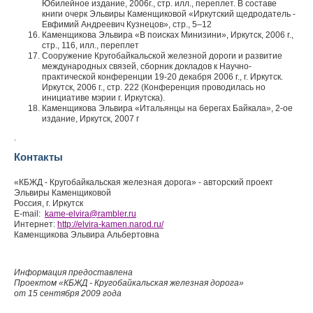
Юбилейное издание, 2006г., стр. илл., переплет. В составе
книги очерк Эльвиры Каменщиковой «Иркутский щедродатель -
Евфимий Андреевич Кузнецов», стр., 5–12
Каменщикова Эльвира «В поисках Минизини», Иркутск, 2006 г.,
стр., 116, илл., переплет
Сооружение Кругобайкальской железной дороги и развитие
международных связей, сборник докладов к Научно-
практической конференции 19-20 декабря 2006 г., г. Иркутск.
Иркутск, 2006 г., стр. 222 (Конференция проводилась но
инициативе мэрии г. Иркутска).
Каменщикова Эльвира «Итальянцы на берегах Байкала», 2-ое
издание, Иркутск, 2007 г
.
Контакты
«КБЖД - Кругобайкальская железная дорога» - авторский проект
Эльвиры Каменщиковой
Россия, г. Иркутск
E-mail:
kame-elvira
@
rambler.ru
Интернет:
http://elvira-kamen.narod.ru/
Каменщикова Эльвира Альбертовна
Информация предоставлена
Проектом «КБЖД - Кругобайкальская железная дорога»
от 15 сентября 2009 года