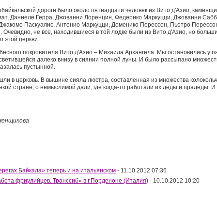
обайкальской дороги было около пятнадцати человек из Вито д'Азио, каменщи
мат, Даниеле Герра, Джованни Лоренцин, Федерико Маркуцци, Джованни Саб
Джакомо Паскуалис, Антонио Маркуцци, Доменико Перессон, Пьетро Перессо
Очевидно, не все, находившиеся в той лодке были из Вито д'Азио, но больши
о этой церкви.
ебесного покровителя Вито д'Азио – Михаила Архангела. Мы остановились у п
светившейся далеко внизу в сиянии полной луны. И было рассыпано множество
казалась пустынной.
ли в церковь. В вышине сияла люстра, составленная из множества колокольч
кой стране, о немыслимой дали, где когда-то работали их деды и прадеды. 
менщикова
ерегах Байкала» теперь и на итальянском
- 11.10.2012 07:36
абота фриулийцев. Транссиб» в г.Порденоне (Италия)
- 10.10.2012 10:20