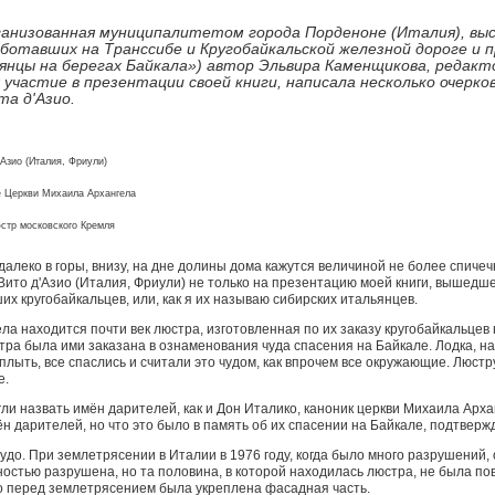
рганизованная муниципалитетом города Порденоне (Италия), в
отавших на Транссибе и Кругобайкальской железной дороге и пре
тальянцы на берегах Байкала») автор Эльвира Каменщикова, редак
частие в презентации своей книги, написала несколько очерков
та д'Азио.
Азио (Италия, Фриули)
е Церкви Михаила Архангела
юстр московского Кремля
леко в горы, внизу, на дне долины дома кажутся величиной не более спичеч
ито д'Азио (Италия, Фриули) не только на презентацию моей книги, вышедше
их кругобайкальцев, или, как я их называю сибирских итальянцев.
ла находится почти век люстра, изготовленная по их заказу кругобайкальцев
тра была ими заказана в ознаменования чуда спасения на Байкале. Лодка, на
плыть, все спаслись и считали это чудом, как впрочем все окружающие. Люстр
е.
огли назвать имён дарителей, как и Дон Италико, каноник церкви Михаила Арха
н дарителей, но что это было в память об их спасении на Байкале, подтверж
удо. При землетрясении в Италии в 1976 году, когда было много разрушений,
ностью разрушена, но та половина, в которой находилась люстра, не была по
го перед землетрясением была укреплена фасадная часть.