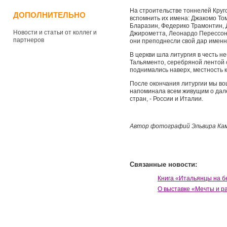
На строительстве тоннелей Круг
ДОПОЛНИТЕЛЬНО
вспомнить их имена: Джакомо То
Бларазин, Федерико Трамонтин, 
Новости и статьи от коллег и
Джирометта, Леонардо Перессон. 
партнеров
они преподнесли свой дар именн
В церкви шла литургия в честь н
Тальяменто, серебряной лентой 
поднимались наверх, местность 
После окончания литургии мы вош
напоминала всем живущим о далё
стран, - России и Италии.
Автор фотографий Эльвира Ка
Связанные новости:
Книга «Итальянцы на б
О выставке «Мечты и р