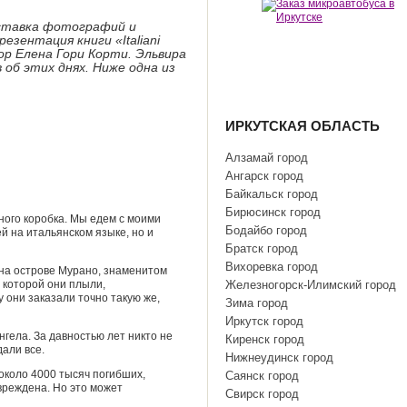
ыставка фотографий и
зентация книги «Italiani
тор Елена Гори Корти. Эльвира
 об этих днях. Ниже одна из
ИРКУТСКАЯ ОБЛАСТЬ
Алзамай город
Ангарск город
Байкальск город
Бирюсинск город
ного коробка. Мы едем с моими
Бодайбо город
й на итальянском языке, но и
Братск город
Вихоревка город
 на острове Мурано, знаменитом
 которой они плыли,
Железногорск-Илимский город
у они заказали точно такую же,
Зима город
Иркутск город
нгела. За давностью лет никто не
Киренск город
дали все.
Нижнеудинск город
 около 4000 тысяч погибших,
Саянск город
вреждена. Но это может
Свирск город