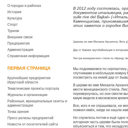
О городах и районах
В 2012 году состоялась, о
История
документов итальянцев, раб
sulle rive del Bajkal» («И
Культура
Каменщикова, принимавшая у
Спорт
этих заметок о городке Ви
Туризм
Внешние связи
Церковь во имя Михаила Архангела. Вито д'
Предприятия
Администрации
Дар от бывших кругобайкальцев в интерьер
Справочная информация
Люстра веницианского стекла по образцу л
ПЕРВАЯ СТРАНИЦА
Мы поднимаемся по серпантину да
спутниками в небольшую комуну В
посмотреть на некий дар от бывш
Крупнейшие предприятия
Иркутской области
В церкви во имя Михаила Арханге
Тематические проекты портала
месте венецианского стекла. Люс
перевернулась, но они смогли вы
Журналы и организации
какую видели в московском кремл
Районные, муниципальные газеты и
администрации
Все, кого я не спрашивала, не м
помнил имён, нигде не нашли имё
Точка зрения
Но случилось потом и ещё одно ч
Пресс-релизы предприятий
алтарная часть церкви была пол
Новости от посетителей сайта
объясняться и тем, что незадол