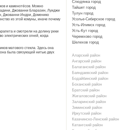
Слюдянка город
ков и каменотёсов. Можно
Тайшет город
бадини, Джованни Бларазин, Луиджи
Тулун город
н, Джованни Индри, Доменико
Усолье-Сибирское город
нство из этой комуны, иначе почему
Усть-Илимск город
Усть-Кут город
арапета и смотрели на долину реки
 электрических огней, когда
Черемхово город
Шелехов город
иков матового стекла. Здесь она
И она была связующей нитью двух
Аларский район
Ангарский район
Балаганский район
Баяндаевский район
Бодайбинский район
Боханский район
Братский район
Жигаловский район
Заларинский район
Зиминский район
Иркутский район
Казачинско-Ленский район
Катангский район