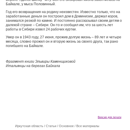
Байкале, у мыса Половинный.
Год его возвращения на родину неизвестен. Известно только, что на
заработанные деньги он построил дом в Доминизии, держал коров,
занимался резкой по камню. И постоянно рассказывал своим детям о
далекой стране – Сибири. Он-то и сообщил им, что за шесть лет
работы в Сибири извел 24 рабочих куртки.
Умер он в 1943 году, 27 июня, прожив долгую жизнь – 89 лет и четыре
месяца, словно прожил он и вторую жизнь эа своего друга, так рано
погибшего на Байкале.
Фрагмент книги Эльвиры Каменщиковой
Итальянцы на берегах Байкала
Версия для печати
Иркутская область
/
Cтатьи
/
Основное
/
Все материалы