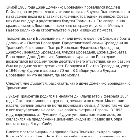
Зимой 1903 года Джан Доменико Броведани провалился под лед
Байкала; он не умел плавать, тотчас же захлебнулся. Вытаскивали его
из студеной воды на глазах потрясенных трагедией земляков. Среди
них был его друг и родственник Луиджи Трамонтин. Его совершенно
сразила смерть Доменико, после чего он сразу же уехал в Москву к
Пьетро Коллино на строительство Музея Изящных Искусств.
Трамонтин, как и Броведани начинали вместе еще под Омском у брата
Доменико – Пьетро Броведани. Представителей семьи Броведани на
Транссибе было много: Пьетро Броведан, Франческо Броведани,
Джакомо Леонардо Броведани, Луиджи Броведани, Джома Джобатта
Броведани, Джан Доменико Броведани. Франческо Броведани
возвратился на родину после десятилетнего отсутствия, он ни разу не
был на родине за все десять лет. Вернулся и Пьетро Броведани, умер
в 1946 году, будучи в возрасте 70 лет. В Сибири умер и Луиджи
Броведани, никто не знает, где его могила.
Следует, мне думается, рассказать, как о друге Доменико Броведани, о
Трамонтине.
Луиджи Трамонтин родился в Челанте ди Клаудзетто 7 февраля 1854
года. Стал, как и многие вокруг него, резчиком по камню. Маленькие
наделы скудной земли не могли прокормить семьи. И точно так же, как
и все вокруг, уходил на сезонные работы в страны Европы. В 1893
году, вернувшись из Румынии, будучи уже женатым, имея дочь, он
согласился на предложение Доменико Индри из Прадис ди Сопра
поехать на работу в Сибирь.
Вместе с сотоварищами он прошел Омск-Томск-Канск-Красноярск-
Верхне-Удинск-Шилку-Читу. Вся его сибирская жизнь закончилась на