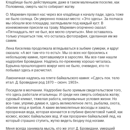
Кладбище было действующим, даже в таком маленьком поселке, как
Половинка, смерть часто собирает жатву.
О. Маркевич провел нас через все кладбище к началу пади, здесь тоже
не было солнца. Он уверенно показал место: «Это здесь». За полчаса
мы обошли всю площадку, заглядывали под каждый куст. В
изнеможении присели на траву. Маркевич огорченно сказал:
«Пятнадцать лет не был, все могло случиться». Мне оставалось
только утешиться тем, что осталась фотография, сделанная им же
самим.
Лена Киселева продолжала вглядываться в зыбкие сумерки, и вдруг
сказала: «А вот там что-то есть!». Мы со всех ног бросились к
небольшому камню, прятавшемуся в зарослях. Мы все-таки нашли
надгробие Бровидани. Надпись по-прежнему хорошо читалась.
Бурьяна прошлогоднего вокруг него не было, очевидно, кто-то
побывал здесь и расчистил.
Лаконичная надпись на плите байкальского камня: «Сдесъ пок. тело
итал. Д. Бровидани род 1870 – сконч. 1903».
Посидели в молчании. Надгробие было зримым свидетельством того,
что здесь работали итальянцы. И среди них смерть собирала жатву;
суровый климат, тяжелая работа, непривычные условия жизни. Но
все-таки, упрямо думаю я, здесь великолепное лето, рыбалка, охота,
обилие ягод и грибов. А какие великолепные восходы и закаты,
прозрачная вода, которая кончается в глубине фиолетовой тьмой, как
космос, космос байкальских вод. И как прозрачен байкальский лед, на
который страшно ступить, жутко видеть бездну под ногами.
Меня всегда занимала мысль, кто же этот Д. Бровидани, умерший