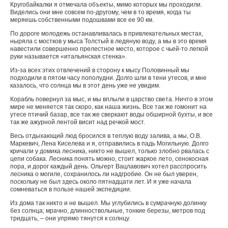
Кругобайкалки я отмечала объекты, мимо которых мы проходили.
Виделись они мне совсем по-другому, чем в то время, когда ты
меряешь собственными подошвами все ее 90 км.
По дороге молодежь останавливалась в привлекательных местах,
ныряла с мостков у мыса Толстый в ледяную воду, а мы в это время
навестили совершенно прелестное место, которое с чьей-то легкой
руки называется «итальянская стенка».
Из-за всех этих отвлечений в сторону к мысу Половинный мы
подходили в пятом часу пополудни. Долго шли в тени утесов, и мне
казалось, что солнца мы в этот день уже не увидим.
Корабль повернул за мыс, и мы вплыли в царство света. Ничто в этом
мире не меняется так скоро, как наша жизнь. Все так же гомонит на
утесе птичий базар, все так же сверкают воды обширной бухты, и все
так же ажурной лентой висит над речкой мост.
Весь отдыхающий люд бросился в теплую воду залива, а мы, О.В.
Маркевич, Лена Киселева и я, отправились в падь Могильную. Долго
кричали у домика лесника, никто не вышел, только злобно рвалась с
цепи собака. Лесника понять можно, стоит жаркое лето, сенокосная
пора, и дорог каждый день. Ольгерт Вацлавович хотел расспросить
лесника о могиле, сохранилось ли надгробие. Он не был уверен,
поскольку не был здесь около пятнадцати лет. И я уже начала
сомневаться в пользе нашей экспедиции.
Из дома так никто и не вышел. Мы углубились в сумрачную долинку
без солнца; мрачно, длинноствольные, тонкие березы, метров под
тридцать, – они упрямо тянутся к солнцу.