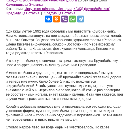
КБЖД - Кругобайкальская железная дорога
28 сентября 2009
Каменщикова Эльвира
Категория:
Иркутская область : История
,
КБЖД (Кругобайкалка)
Предыдущая статья
|
Следующая статья
Однажды летом 1992 года собрались мы навестить Кругобайкалку.
Нам хотелось взглянуть на нее с воды, набраться новых впечатлений.
Мы – это Ольгерт Вацлавович Маркевич, художник газеты «Резонанс»
Елена Киселева-Кокаурова, собкор «Восточки» по Черемховскому
району Татьяна Ковальская, фотохудожник Александр Князев, и я,
тогда редактор газеты «Резонанс».
У всех у нас было две совместных цели: взглянуть на Кругобайкалку в
новом ракурсе, навестить могилу Доменико Броведани.
У меня же была и другая цель; мы готовили специальный выпуск
газеты «Резонанс», посвященный Кругобайкальской железной дороге,
и теперь мне нужно было более близко познакомиться
с Кругобайкалкой. Чтобы узнать ее, нужны годы и годы, а нас уже
знакомил с ней А.К. Чертилов. Человек, который сотню раз промерил
ее собственными ногами, знает каждый камень. И как мне кажется, при
случае может раскланяться со знакомым медведем.
Корабль добывать пришлось мне, а оплачивала все это одна молодая
успешная фирма, сумасшедшие были времена, цель же молодых
фирмачей была – хорошенько отдохнуть и поразвлечься. Но мы никак
не пересекались, и никто никому не мешал.
Стояло жаркое лето, на воде жары не чувствовалось. По карте