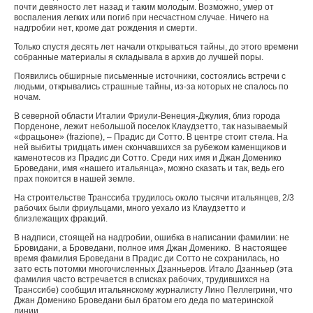
почти девяносто лет назад и таким молодым. Возможно, умер от
воспаления легких или погиб при несчастном случае. Ничего на
надгробии нет, кроме дат рождения и смерти.
Только спустя десять лет начали открываться тайны, до этого времени
собранные материалы я складывала в архив до лучшей поры.
Появились обширные письменные источники, состоялись встречи с
людьми, открывались страшные тайны, из-за которых не спалось по
ночам.
В северной области Италии Фриули-Венеция-Джулия, близ города
Порденоне, лежит небольшой поселок Клаудзетто, так называемый
«фрацьоне» (frazione), – Прадис ди Сотто. В центре стоит стела. На
ней выбиты тридцать имен скончавшихся за рубежом каменщиков и
каменотесов из Прадис ди Сотто. Среди них имя и Джан Доменико
Броведани, имя «нашего итальянца», можно сказать и так, ведь его
прах покоится в нашей земле.
На строительстве Транссиба трудилось около тысячи итальянцев, 2/3
рабочих были фриульцами, много уехало из Клаудзетто и
близлежащих фракций.
В надписи, стоящей на надгробии, ошибка в написании фамилии: не
Бровидани, а Броведани, полное имя Джан Доменико. В настоящее
время фамилия Броведани в Прадис ди Сотто не сохранилась, но
зато есть потомки многочисленных Дзанньеров. Итало Дзанньер (эта
фамилия часто встречается в списках рабочих, трудившихся на
Транссибе) сообщил итальянскому журналисту Лино Пеллегрини, что
Джан Доменико Броведани был братом его деда по материнской
линии.