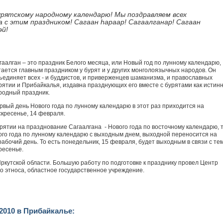
рятскому народному календарю! Мы поздравляем всех
с этим праздником! Сагаан hараар! Сагаалганар! Сагаан
эй!
гаалган – это праздник Белого месяца, или Новый год по лунному календарю,
тается главным праздником у бурят и у других монголоязычных народов. Он
ъединяет всех - и буддистов, и приверженцев шаманизма, и православных
рятии и Прибайкалья, издавна празднующих его вместе с бурятами как истин
родный праздник.
рвый день Нового года по лунному календарю в этот раз приходится на
скресенье, 14 февраля.
ятии на празднование Сагаалгана - Нового года по восточному календарю, т.
ого года по лунному календарю с выходным днем, выходной переносится на
бочий день. То есть понедельник, 15 февраля, будет выходным в связи с тем
ресенье.
Иркутской области. Большую работу по подготовке к празднику провел Центр
о этноса, областное государственное учреждение.
2010 в Прибайкалье: