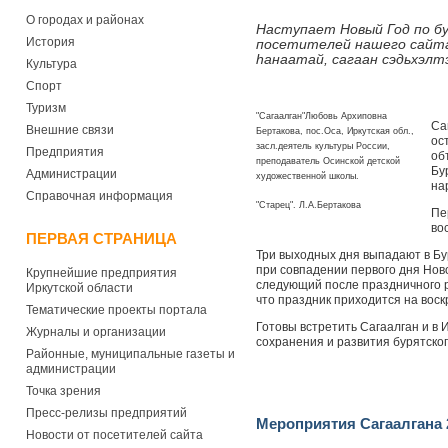
О городах и районах
Наступает Новый Год по бу
История
посетителей нашего сайта 
hанаатай, сагаан сэдьхэлт
Культура
Спорт
Туризм
"Сагаалган"Любовь Архиповна
Са
Внешние связи
Бертакова, пос.Оса, Иркутская обл.,
ос
засл.деятель культуры России,
Предприятия
об
преподаватель Осинской детской
Бу
Администрации
художественной школы.
на
Справочная информация
"Старец". Л.А.Бертакова
Пе
во
ПЕРВАЯ СТРАНИЦА
Три выходных дня выпадают в Бур
при совпадении первого дня Нов
Крупнейшие предприятия
следующий после праздничного ра
Иркутской области
что праздник приходится на воск
Тематические проекты портала
Готовы встретить Сагаалган и в 
Журналы и организации
сохранения и развития бурятског
Районные, муниципальные газеты и
администрации
Точка зрения
Пресс-релизы предприятий
Мероприятия Сагаалгана 
Новости от посетителей сайта