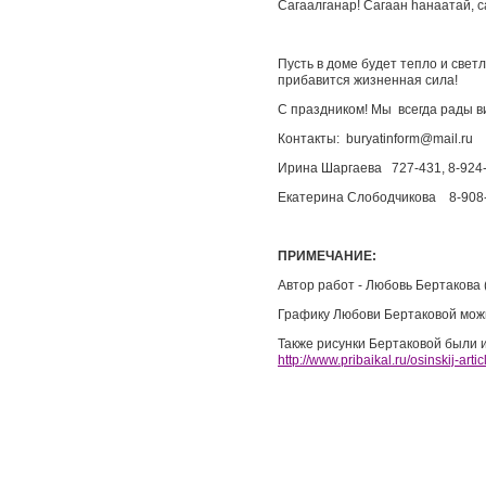
Сагаалганар! Сагаан hанаатай, с
Пусть в доме будет тепло и светл
прибавится жизненная сила!
С праздником! Мы всегда рады в
Контакты:
buryatinform
@
mail
.
ru
Ирина Шаргаева 727-431, 8-924
Екатерина Слободчикова 8-908
ПРИМЕЧАНИЕ:
Автор работ - Любовь Бертакова 
Графику Любови Бертаковой мож
Также рисунки Бертаковой были 
http://www.pribaikal.ru/osinskij-artic