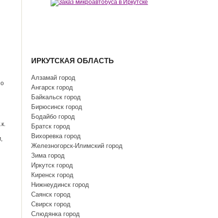
ИРКУТСКАЯ ОБЛАСТЬ
Алзамай город
но
Ангарск город
Байкальск город
Бирюсинск город
Бодайбо город
к.
Братск город
Вихоревка город
,
Железногорск-Илимский город
Зима город
Иркутск город
Киренск город
Нижнеудинск город
Саянск город
Свирск город
Слюдянка город