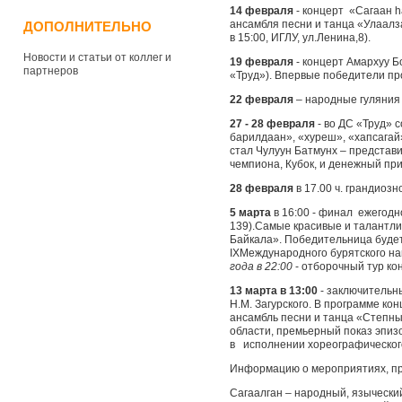
14 февраля
- концерт «Сагаан
h
ансамбля песни и танца «Улаалз
ДОПОЛНИТЕЛЬНО
в 15:00, ИГЛУ, ул.Ленина,8).
Новости и статьи от коллег и
19 февраля
- концерт Амархуу 
партнеров
«Труд»). Впервые победители пр
22 февраля
– народные гуляния 
27 - 28 февраля
- во ДС «Труд» с
барилдаан», «хуреш», «хапсагай»
стал Чулуун Батмунх – представ
чемпиона, Кубок, и денежный при
28 февраля
в 17.00 ч. грандиоз
5 марта
в 16:00 - финал ежегодн
139).
Самые красивые и талантли
Байкала». Победительница будет
IX
Международного бурятского на
года в 22:00
- отборочный тур кон
13 марта в 13:00
- заключитель
Н.М. Загурского. В программе ко
ансамбль песни и танца «Степны
области, премьерный показ эпизо
в исполнении хореографическог
Информацию о мероприятиях, про
Сагаалган – народный, язычески