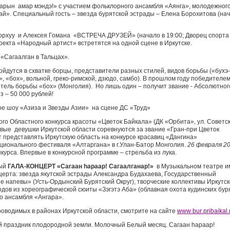
a
рын амар мэндэ!» с участием фольклорного ансамбля «Аянга», молодежног
ай». Специальный гость – звезда бурятской эстрады – Елена Борохитова (на
Борхуу и Алексея Гомана «ВСТРЕЧА ДРУЗЕЙ» (начало в 19:00; Дворец спорта
оекта «Народный артист» встретятся на одной сцене в Иркутске.
«Сагаалган в Тальцах».
ойдутся в схватке борцы, представители разных стилей, видов борьбы («бухэ-
, «бох», вольной, греко-римской, дзюдо, самбо). В прошлом году победителе
итель борьбы «бох» (Монголия). Но лишь один – получит звание - Абсолютног
з – 50 000 рублей!
ное шоу «Азиза и Звезды Азии» на сцене ДС «Труд»
ого Областного конкурса красоты «Цветок Байкала» (ДК «Орбита», ул. Советск
вые девушки Иркутской области соревнуются за звание «Гран-при Цветок
 представлять Иркутскую область на конкурсе красавиц «Дангина»
ционального фестиваля «Алтаргана» в г.Улан-Батор Монголия.
26 февраля 2
курса. Впервые в конкурсной программе – стрельба из лука.
ный
ГАЛА-КОНЦЕРТ «Сагаан
h
араар! Сагаалганар!»
в Музыкальном театре и
нцерта: звезда якутской эстрады Александра Будахаева, Государственный
е напевы» (Усть-Ордынский Бурятский Округ), творческие коллективы Иркутс
дов из хореографической сюиты «Зэгэтэ Аба» (облавная охота кудинских бур
о ансамбля «Ангара».
водимых в районах Иркутской области, смотрите на сайте
www
.
bur
.
pribaikal
.
й праздник плодородной земли. Молочный Белый месяц. Сагаан hараар!