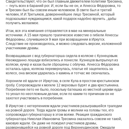
Свидетельствуют, что он был главным движителем политики Трескина,
– гнуть всех в бараний рог. И, если бы не он, и Агнесса Фёдоровна, то
и Трескин был бы совсем иным человеком. В свите был и третий
человек, И.И.Третьяков, довереннейшее лицо Трескиной, который
подсказывал нуждающимся, какой подарок надобно вручить , дабы
получить желаемое.
Итак, вся эта компания отправляется в мае на минеральные
источники. А 15 мая пришло трагическое известие о гибели Агнессы
Фёдоровны, случившееся 9 мая при возвращении в Иркутск.
Следствие не производилось, и можно следовать версии, изложенной
участниками драмы.
Возвращавшая с вод губернаторша сидела в коляске с Кузнецовым.
Неожиданно лошади взбесились и понесли. Кузнецов выпрыгнул из
коляски, кучер и казак были сброшены с облучка. Агнесса Фёдоровна
осталась одна, коляска перевернулась, платье её зацепилось за
колесо, она виском ударилась о камень и тотчас же скончалась.
Хоронили её вдали от Иркутска, в селе Кула в простом крестьянском
гробу. Сопровождали к могиле 12 верховых бурят и два крестьянина.
Погребение пето не было, поскольку батюшка из местной церкви куда-
то уехал по неотложным делам, если по каким-то причинам он не
захотел участвовать в погребении.
В Иркутске с нетерпением ждали участников разыгравшейся трагедии
на ровной дороге. Тогда ждали громы и молнии на головы тех, кто
сопровождал губернаторшу в этом вояже. Реакция гражданского
губернатора Николая Ивановича Трескина оказалось совсем не такой,
каковую ждали. Он даже не пожурил участников драмы,
развернувшейся на ровной дороге под Верхнеудинском. Ожидали