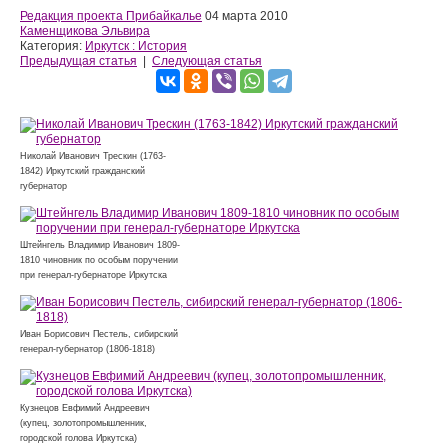
Редакция проекта Прибайкалье
04 марта 2010
Каменщикова Эльвира
Категория:
Иркутск : История
Предыдущая статья
|
Следующая статья
Николай Иванович Трескин (1763-
1842) Иркутский гражданский
губернатор
Штейнгель Владимир Иванович 1809-
1810 чиновник по особым поручении
при генерал-губернаторе Иркутска
Иван Борисович Пестель, сибирский
генерал-губернатор (1806-1818)
Кузнецов Евфимий Андреевич
(купец, золотопромышленник,
городской голова Иркутска)