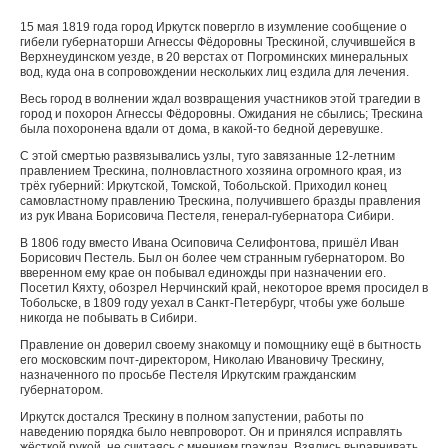
15 мая 1819 года город Иркутск повергло в изумление сообщение о
гибели губернаторши Агнессы Фёдоровны Трескиной, случившейся в
Верхнеудинском уезде, в 20 верстах от Погроминских минеральных
вод, куда она в сопровождении нескольких лиц ездила для лечения.
Весь город в волнении ждал возвращения участников этой трагедии в
город и похорон Агнессы Фёдоровны. Ожидания не сбылись; Трескина
была похоронена вдали от дома, в какой-то бедной деревушке.
С этой смертью развязывались узлы, туго завязанные 12-летним
правлением Трескина, полновластного хозяина огромного края, из
трёх губерний: Иркутской, Томской, Тобольской. Приходил конец
самовластному правлению Трескина, получившего бразды правления
из рук Ивана Борисовича Пестеля, генерал-губернатора Сибири.
В 1806 году вместо Ивана Осиповича Селифонтова, пришёл Иван
Борисович Пестель. Был он более чем странным губернатором. Во
вверенном ему крае он побывал единожды при назначении его.
Посетил Кяхту, обозрел Нерчинский край, некоторое время просидел в
Тобольске, в 1809 году уехал в Санкт-Петербург, чтобы уже больше
никогда не побывать в Сибири.
Правление он доверил своему знакомцу и помощнику ещё в бытность
его московским почт-директором, Николаю Ивановичу Трескину,
назначенного по просьбе Пестеля Иркутским гражданским
губернатором.
Иркутск достался Трескину в полном запустении, работы по
наведению порядка было невпроворот. Он и принялся исправлять
жёсткой рукой, не считаясь с мнением граждан. Взялись выравнивать