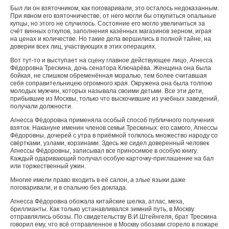
Был ли он взяточником, как поговаривали, это осталось недоказанным.
При явном его взяточничестве, от него могли бы откупиться опальные
купцы, но этого не случилось. Состояние его могло увеличиться за
счёт винных откупов, заполнения казённых магазинов зерном, играя
на ценах и количестве. Но такие дела вершились в полной тайне, на
доверии всех лиц, участвующих в этих операциях.
Вот тут-то и выступает на сцену главное действующее лицо, Агнесса
Фёдоровна Трескина, дочь сенатора Ключарёва. Женщина она была
бойкая, не слишком обременённая моралью, тем более считавшая
себя соправительницею огромного края. Окружена она была толпою
молодых мужчин, которых называла своими детьми. Все эти дети,
прибывшие из Москвы, только что выскочившие из учебных заведений,
получали должности.
Агнесса Фёдоровна применяла особый способ публичного получения
взяток. Накануне именин членов семьи Трескиных: его самого, Агнессы
Фёдоровны, дочерей с утра в приёмной толклось множество народу со
свёртками, узлами, корзинами. Здесь же сидел доверенный человек
Агнессы Фёдоровны, записывал все приносимое в особую книгу.
Каждый одаривающий получал особую карточку-приглашение на бал
или торжественный ужин.
Многие имели право входить в её салон, а злые языки даже
поговаривали, и в спальню без доклада.
Агнесса Фёдоровна обожала китайские шелка, атлас, меха,
бриллианты. Как только устанавливался зимний путь, в Москву
отправлялись обозы. По свидетельству В.И.Штейнгеля, брат Трескина
говорил ему, что всё отправленное в Москву обозами сгорело в пожаре