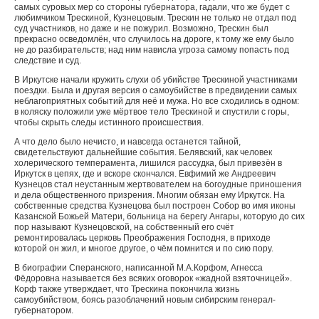
самых суровых мер со стороны губернатора, гадали, что же будет с
любимчиком Трескиной, Кузнецовым. Трескин не только не отдал под
суд участников, но даже и не пожурил. Возможно, Трескин был
прекрасно осведомлён, что случилось на дороге, к тому же ему было
не до разбирательств; над ним нависла угроза самому попасть под
следствие и суд.
В Иркутске начали кружить слухи об убийстве Трескиной участниками
поездки. Была и другая версия о самоубийстве в предвидении самых
неблагоприятных событий для неё и мужа. Но все сходились в одном:
в коляску положили уже мёртвое тело Трескиной и спустили с горы,
чтобы скрыть следы истинного происшествия.
А что дело было нечисто, и навсегда останется тайной,
свидетельствуют дальнейшие события. Белявский, как человек
холерического темперамента, лишился рассудка, был привезён в
Иркутск в цепях, где и вскоре скончался. Евфимий же Андреевич
Кузнецов стал неустанным жертвователем на богоудные приношения
и дела общественного призрения. Многим обязан ему Иркутск. На
собственные средства Кузнецова был построен Собор во имя иконы
Казанской Божьей Матери, больница на берегу Ангары, которую до сих
пор называют Кузнецовской, на собственный его счёт
ремонтировалась церковь Преображения Господня, в приходе
которой он жил, и многое другое, о чём помнится и по сию пору.
В биографии Сперанского, написанной М.А.Корфом, Агнесса
Фёдоровна называется без всяких оговорок «жадной взяточницей».
Корф также утверждает, что Трескина покончила жизнь
самоубийством, боясь разоблачений новым сибирским генерал-
губернатором.