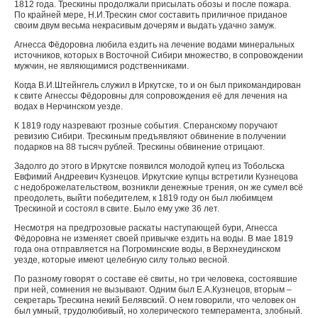
1812 года. Трескины продолжали присылать обозы и после пожара.
По крайней мере, Н.И.Трескин смог составить приличное приданое
своим двум весьма некрасивым дочерям и выдать удачно замуж.
Агнесса Фёдоровна любила ездить на лечение водами минеральных
источников, которых в Восточной Сибири множество, в сопровождении
мужчин, не являющимися родственниками.
Когда В.И.Штейнгель служил в Иркутске, то и он был прикомандирован
к свите Агнессы Фёдоровны для сопровождения её для лечения на
водах в Нерчинском уезде.
К 1819 году назревают грозные события. Сперанскому поручают
ревизию Сибири. Трескиным предъявляют обвинение в получении
подарков на 88 тысяч рублей. Трескины обвинение отрицают.
Задолго до этого в Иркутске появился молодой купец из Тобольска
Евфимий Андреевич Кузнецов. Иркутские купцы встретили Кузнецова
с недоброжелательством, возникли денежные трения, он же сумел всё
преодолеть, выйти победителем, к 1819 году он был любимцем
Трескиной и состоял в свите. Было ему уже 36 лет.
Несмотря на предгрозовые раскаты наступающей бури, Агнесса
Фёдоровна не изменяет своей привычке ездить на воды. В мае 1819
года она отправляется на Погроминские воды, в Верхнеудинском
уезде, которые имеют целебную силу только весной.
По разному говорят о составе её свиты, но три человека, состоявшие
при ней, сомнения не вызывают. Одним был Е.А.Кузнецов, вторым –
секретарь Трескина некий Белявский. О нем говорили, что человек он
был умный, трудолюбивый, но холерического темперамента, злобный.