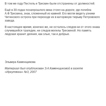
В том же году Пестель и Трескин были отстранены от должностей.
Ещё в 30-годах позапрошлого века стоял на дороге, где погибла
А.Ф.Трескина, знак, сложенный из камней. Его могли видеть узники
Читинского острога при переходе их в каторжную тюрьму Петровского
завода.
В настоящее время, конечно же, не осталось следов ни от этого знака
случившейся трагедии, ни следов могилы Трескиной. Но память
людская хранит деяния, как злые, так и добрые.
Эльвира Каменщикова
Материал был опубликован Э.А.Каменщиковой в газете
«Иркутянка» №3, 2007