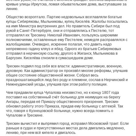
кривые улицы Иркутска, ломая обывательские дома, выступавшие за
линию.
Общество возроптало. Партию недовольных возглавляли богатые
купцы Сибиряковы, Мыльниковы, купец Киселёв. Жалобы посылались
на имя Министра внутренних дел. Но правитель Сибири был под
рукой в Санкт-Петербурге, они и отправлялись к Пестелю, тот
отправлял их Трескину. Николай Иванович, пользуясь широкими
полномочиями, оставленные ему Пестелем, немедля расправлялся с
жалобщиками. Очевидно, искренне полагая, что давить надо
непременно гадину кляуз и ябед. Одного из братьев Сибиряковых
отправил в нерчинскую ссылку, другого в Жиганск, Мыльникова в
Баргузин. Киселёва сгноили в сумасшедшем доме.
Трескин подмял под себя все власти: административную, военную,
духовную. Как администратор он произвёл многие реформы, улучшив
общее состояние общественной жизни. Собрал весь
праздношатающийся люд без роду и племени, сослав в Нерчинский и
Нижнеудинский уезды, улучшив при этом работу полиции.
Чем придавили купца Чупалова неизвестно, но к концу 1807 года
поставил на собственный счёт больницу для неимущих на берегу
Ангары, передав её Приказу общественного призрения. Трескин
обновил работу этого Приказа, придав ему больницу с аптекой. Так
что, говоря о Кузнецовской больнице, нужно всегда помнить о
Чупалове и Трескине.
Трескин вычистил и выпрямил город, исправил Московский тракт. Если
раньше в судах и присутственных местах дела двигались медленно,
лениво, при нем всё кипело и двигалось.