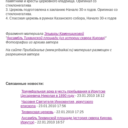
памятники и кресты церковного кладбища. Оригинал со
стеклонегатива
3. Церковь подготовлена к закланию Начало 30-х годов. Оригинао со
стеклонегатива.
4. Спасская церковь в руинах Казанского собора, Начало 30-х годов
Фрагмент материала
Эльвиры Каменщиковой
"
Ансамбль Тихвинской площади (из истории сквера Кирова)
"
Фотографии из архива автора
На сайте Прибайкалье (www.pribaikal.ru) материал размещен с
разрешения автора
Связанные новости:
Триумфальная арка в честь пребывания в Иркутске
Цесаревича Николая в 1890 году
- 23.01.2010 18:12
Часовня Святителя Иннокентия, иркутского
епископа
- 23.01.2010 17:56
Тихвинская церковь
- 22.01.2010 17:25
Ансамбль Тихвинской площади (история сквера Кирова,
Иркутск)
- 22.01.2010 16:57