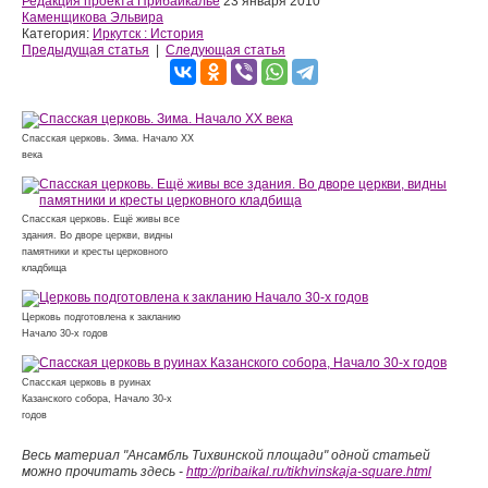
Редакция проекта Прибайкалье
23 января 2010
Каменщикова Эльвира
Категория:
Иркутск : История
Предыдущая статья
|
Следующая статья
Спасская церковь. Зима. Начало ХХ
века
Спасская церковь. Ещё живы все
здания. Во дворе церкви, видны
памятники и кресты церковного
кладбища
Церковь подготовлена к закланию
Начало 30-х годов
Спасская церковь в руинах
Казанского собора, Начало 30-х
годов
Весь материал "Ансамбль Тихвинской площади" одной статьей
можно прочитать здесь -
http://pribaikal.ru/tikhvinskaja-square.html