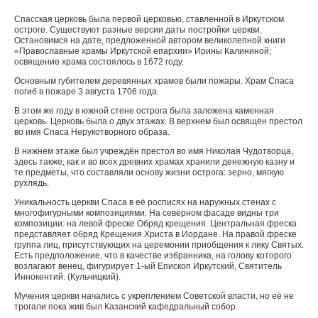
Спасская церковь была первой церковью, ставленной в Иркутском
остроге. Существуют разные версии даты постройки церкви.
Остановимся на дате, предложенной автором великолепной книги
«Православные храмы Иркутской епархии» Ирины Калининой;
освящение храма состоялось в 1672 году.
Основным губителем деревянных храмов были пожары. Храм Спаса
погиб в пожаре 3 августа 1706 года.
В этом же году в южной стене острога была заложена каменная
церковь. Церковь была о двух этажах. В верхнем был освящён престол
во имя Спаса Нерукотворного образа.
В нижнем этаже был учреждён престол во имя Николая Чудотворца,
здесь также, как и во всех древних храмах хранили денежную казну и
те предметы, что составляли основу жизни острога: зерно, мягкую
рухлядь.
Уникальность церкви Спаса в её росписях на наружных стенах с
многофигурными композициями. На северном фасаде видны три
композиции: на левой фреске Обряд крещения. Центральная фреска
представляет обряд Крещения Христа в Иордане. На правой фреске
группа лиц, присутствующих на церемонии приобщения к лику Святых.
Есть предположение, что в качестве избранника, на голову которого
возлагают венец, фигурирует 1-ый Епископ Иркутский, Святитель
Иннокентий. (Кульчицкий).
Мучения церкви начались с укреплением Советской власти, но её не
трогали пока жив был Казанский кафедральный собор.