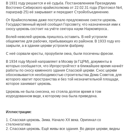
В 1931 году решается и её судьба. Постановлением Президиума
Восточно-Сибирского крайисполкома от 22.02.31 года (Протокол №4,
параграф 25) её закрывают и передают Стройобъединению.
От Крайисполкома даже поступало предложение снести церковь.
Государственный музей сообщил Горсовету, что назначенная ими к
сносу церковь состоит на учёте сектора науки Наркомпроса..
Волей-неволей церковь пришлось оставить. В ней устроили
общежитие для рабочих, прибывающих из районов. В 1933 году его
закрыли, а в здании церкви устроили фабрику.
С неё сорвали кресты, прорубили окна, были посечены фрески.
В 1934 году Музей направляет в Москву (в ГЦРМ), документы в
которых сообщается, что Иргорстройтест в ближайшее время начнёт
работы по сносу каменного здания Спасской церкви. Снос церкви
обосновывается необходимостью строительства Дома Советов, для
которого хватит пространства и без той незначительной площади,
которое занимает церковь.
Церковь не была снесена, но стояла долгое время в том
изуродованном виде, к которому она была приведена.
Иллюстрации:
1. Спасская церковь. Зима. Начало ХХ века. Оригинал со
стелонегатива
2. Спасская церковь. Ещё живы все здания. Во дворе церкви, видны