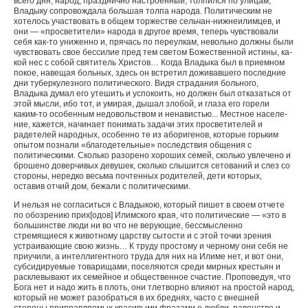
всего дня; народ, празднично настроенный, толпился по улицам;
Владыку сопровождала большая толпа народа. Политическим не
хотелось участвовать в общем торжестве сельчан-нижнеилимцев, и
они — «просветители» народа в другое время, теперь чувствовали
себя как-то униженно и, прячась по переулкам, невольно должны были
чувствовать свое бессилие пред тем светом Божественной истины, ка­
кой нес с собой святитель Христов… Когда Владыка был в приемном
покое, навещая больных, здесь он встретил до­живавшего последние
дни туберкулезного политического. Видя страдания больного,
Владыка думал его утешить и успокоить, но должен был отказаться от
этой мысли, ибо тот, и умирая, дышал злобой, и глаза его горели
каким-то особенным недовольством и ненавистью... Местное населе­
ние, кажется, начинает понимать задачи этих просветителей и
радетелей народных, особенно те из аборигенов, которые горьким
опытом познали «благодетельные» последствия об­щения с
политическими. Сколько разорено хороших семей, сколько увлечено и
брошено доверчивых девушек, сколько слышится сетований и слез со
стороны, нередко весьма поч­тенных родителей, дети которых,
оставив отчий дом, бежа­ли с политическими.
И нельзя не согласиться с Владыкою, который пишет в своем отчете
по обозрению прих[одов] Илимского края, что политические — «это в
большинстве люди ни во что не верующие, бессмысленно
стремящиеся к животному царству сытости и с этой точки зрения
устраивающие свою жизнь… К труду простому и черному они себя не
приучи­ли, а интеллигентного труда для них на Илиме нет, и вот они,
субсидируемые товарищами, поселяются среди мир­ных крестьян и
расклевывают их семейное и общественное счастие. Проповедуя, что
Бога нет и надо жить в плоть, они тлетворно влияют на простой народ,
который не мо­жет разобраться в их бреднях, часто с внешней