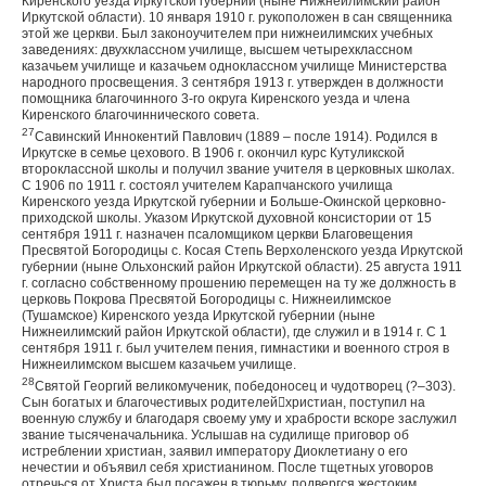
Киренского уезда Иркутской губернии (ныне Нижнеилимский район
Иркутской области). 10 января 1910 г. рукоположен в сан священника
этой же церкви. Был законоучителем при нижнеилимских учебных
заведениях: двухклассном училище, высшем четырехклассном
казачьем училище и казачьем одноклассном училище Министерства
народного просвещения. 3 сентября 1913 г. утвержден в должности
помощника благочинного 3-го округа Киренского уезда и члена
Киренского благочиннического совета.
27
Савинский Иннокентий Павлович (1889 – после 1914). Родился в
Иркутске в семье цехового. В 1906 г. окончил курс Кутуликской
второклассной школы и получил звание учителя в церковных школах.
С 1906 по 1911 г. состоял учителем Карапчанского училища
Киренского уезда Иркутской губернии и Больше-Окинской церковно-
приходской школы. Указом Иркутской духовной консистории от 15
сентября 1911 г. назначен псаломщиком церкви Благовещения
Пресвятой Богородицы с. Косая Степь Верхоленского уезда Иркутской
губернии (ныне Ольхонский район Иркутской области). 25 августа 1911
г. согласно собственному прошению перемещен на ту же должность в
церковь Покрова Пресвятой Богородицы с. Нижнеилимское
(Тушамское) Киренского уезда Иркутской губернии (ныне
Нижнеилимский район Иркутской области), где служил и в 1914 г. С 1
сентября 1911 г. был учителем пения, гимнастики и военного строя в
Нижнеилимском высшем казачьем училище.
28
Святой Георгий великомученик, победоносец и чудотворец (?–303).
Сын богатых и благочестивых родителейхристиан, поступил на
военную службу и благодаря своему уму и храбрости вскоре заслужил
звание тысяченачальника. Услышав на судилище приговор об
истреблении христиан, заявил императору Диоклетиану о его
нечестии и объявил себя христианином. После тщетных уговоров
отречься от Христа был посажен в тюрьму, подвергся жестоким