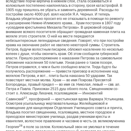
вследствие порчи кирпича в нижнем слое, стала осаживаться и
колокольня постепенно наклонялась в сторону, грозя катастрофой. В
1905 году пришлось ее убрать и заменить деревянной. Расходы по
постройке около 4000 руб. взял насебя Я.А. Черных. И теперь
Владыка убедительно просил его не отказывать в помощи по ремонту
и расширению Ниж­не-Илимского храма... Храм построен в 1807 году
«усерди­ем крестьянина Михаила Петрова». В церковной ограде
внимание всякого посетителя обращает громадная каменная плита на
могиле этого строителя. О ней на месте передаются
небезынтересные легендарные сведения. Гово­рят, что при постройке
храма на окончание работ не хвати­ло некоторой суммы. Строитель
Петров, будучи волостным писарем, обложил население по несколько
копеек с души, чтобы окончить храм. Об этом сообщили губернской
власти. Пришло распоряжение о наказании Петрова за самоволь­ное
обложение населения 50 плетьми. Узнав ранее о таком позоре,
Петров отравился, о чем и было сообщено власти. Тогда будто бы
получилось распоряжение — привести при­говор в исполнение над
могилою Петрова, и вот... плита была наказана 50 ударами. Так
повествует местная молва. Храм — во имя Покрова Пресвятой
Богородицы, правый придел — во имя св. Николая, левый — свв. ап.
Петра и Павла. Прихожан 2515 душ обоего пола. Священником со­
стоит о. Александр Лихачев, псаломщиком — Иннокентий
27
Савинский
, просфорней — крестьянская вдова Варвара Устьянцева.
Осмотрев усыпальницу жертвовательницы Желейщиковой и
помещение для канцелярии Отделения Училищного совета и причта,
Владыка посетил священника, псаломщика, местное городское и
приходское министерские училища, раздав ученикам кресты и
евангелия, волостное правление и часовню в честь св. великомученика
28
Георгия
в поле за селом. Колокольный звон не умолкал в течение