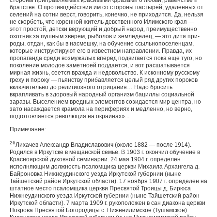
стороны приправляемых красивыми фразами о любви, равенстве и
братстве. О противодействии им со стороны пастырей, удаленных от
селений на сотни верст, говорить, конечно, не приходится. Да, нельзя
не скорбеть, что коренной жи­тель девственного Илимского края —
этот простой, детски верующий и добрый народ, преимущественно
охотник за пушным зверем, рыболов и земледелец, — это дитя при­
роды, отдан, как бы в насмешку, на обучение ссыльнопо­селенцам,
которые инструктируют его в известном направ­лении. Правда, их
пропаганда среди возмужалых вперед подвигается пока еще туго, но
поколение молодое заметноей поддается, и вот расшатывается
мирная жизнь, сеется вражда и недовольство. К исконному русскому
греху и по­року — пьянству прибавляется целый ряд других пороков
включительно до религиозного отрицания… Надо бросить
вкрапливать в здоровый народный организм бациллы социальной
заразы. Выселением вредных элементов сози­дается мир центра, но
зато насаждается крамола на пери­фериях и медленно, но верно,
подготовляется революция на окраинах»...
Примечание:
26
Лихачев Александр Владиславович (около 1882 — после 1914).
Родился в Иркутске в мещанской семье. В 1903 г. окончил обучение в
Красноярской духовной семинарии. 24 мая 1904 г. определен
исполняющим должность псаломщика церкви Михаила Архангела д.
Байроновка Нижнеудинского уезда Иркутской губернии (ныне
Тайшетский район Иркутской области). 17 ноября 1907 г. определен на
штатное место псаломщика церкви Пресвятой Троицы д. Бирюса
Нижнеудинского уезда Иркутской губернии (ныне Тайшетский район
Иркутской области). 7 марта 1909 г. рукоположен в сан диакона церкви
Покрова Пресвятой Богородицы с. Нижнеилимское (Тушамское)