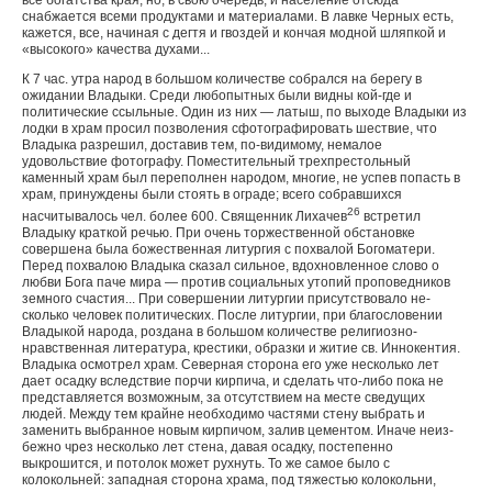
все богатства края, но, в свою очередь, и население отсюда
снабжается всеми продуктами и материалами. В лавке Черных есть,
кажется, все, начиная с дегтя и гвоздей и кончая модной шляпкой и
«высокого» качества духами...
К 7 час. утра народ в большом количестве собрался на берегу в
ожидании Владыки. Среди любопытных были вид­ны кой-где и
политические ссыльные. Один из них — ла­тыш, по выходе Владыки из
лодки в храм просил позво­ления сфотографировать шествие, что
Владыка разрешил, доставив тем, по-видимому, немалое
удовольствие фотогра­фу. Поместительный трехпрестольный
каменный храм был переполнен народом, многие, не успев попасть в
храм, принуждены были стоять в ограде; всего собравшихся
26
насчитывалось чел. более 600. Священ­ник Лихачев
встретил
Владыку краткой речью. При очень торжественной обстановке
совершена была божественная литургия с похвалой Богоматери.
Перед похвалою Владыка сказал сильное, вдохновленное слово о
любви Бога паче мира — против социальных утопий проповедников
земно­го счастия... При совершении литургии присутствовало не­
сколько человек политических. После литургии, при благо­словении
Владыкой народа, роздана в большом количестве религиозно-
нравственная литература, крестики, образки и житие св. Иннокентия.
Владыка осмотрел храм. Северная сторона его уже несколько лет
дает осадку вследствие порчи кирпича, и сделать что-либо пока не
представляется воз­можным, за отсутствием на месте сведущих
людей. Между тем крайне необходимо частями стену выбрать и
заменить выбранное новым кирпичом, залив цементом. Иначе неиз­
бежно чрез несколько лет стена, давая осадку, постепенно
выкрошится, и потолок может рухнуть. То же самое было с
колокольней: западная сторона храма, под тяжестью ко­локольни,