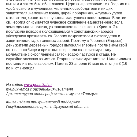
пыткам и затем был обезглавлен. Церковь прославляет св. Георгия как
«доблестного в мучениях», «пленных освободителя и нищих
защитителя, немощных врача, царей поборника», «лукавых духов
отгонителя, хранителя неусыпна, заступника непостыдна». В житии
св. Георгия описывается чудесное оживление единственного вола
земледельца-язычника, уверовавшего после этого в Христа. Это
послужило поводом к сложившемуся у христианских народов
убеждению признавать св. Георгия покровителем скотоводства и
защитником стад от хищных зверей. Поэтому в Георгиев (Егорьев)
день жители деревень и городов выгоняли впервые после зимы свой
скот на пастбище и при этом совершали св. великомученику
молебствие с окроплением святой водою пастухов и стада. Не
случайно часовню во имя св. Георгия великомученика в с. Нижнеилимск
поставили в поле за селом. Память 23 апреля (6 мая по н. ст.) и 3 (16
по н. ст.) ноября.
На сайте
www.pribaikal.ru
публикуется с разрешения издателя
Архитектурно-этнографического музея «Тальцы»
Книга издана при финансовой поддержке
Государственного архива Иркутской области