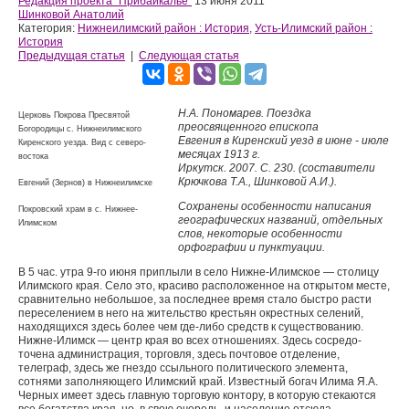
Редакция проекта "Прибайкалье"
13 июня 2011
Шинковой Анатолий
Категория:
Нижнеилимский район : История
,
Усть-Илимский район :
История
Предыдущая статья
|
Следующая статья
Н.А. Пономарев. Поездка
Церковь Покрова Пресвятой
преосвященного епископа
Богородицы с. Нижнеилимского
Евгения в Киренский уезд в июне - июле
Киренского уезда. Вид с северо-
месяцах 1913 г.
востока
Иркутск. 2007. С. 230. (составители
Крючкова Т.А., Шинковой А.И.).
Евгений (Зернов) в Нижнеилимске
Сохранены особенности написания
Покровский храм в с. Нижнее-
географических названий, отдельных
Илимском
слов, некоторые особенности
орфографии и пунктуации.
В 5 час. утра 9-го июня приплыли в село Нижне-Илим­ское — столицу
Илимского края. Село это, красиво распо­ложенное на открытом месте,
сравнительно небольшое, за последнее время стало быстро расти
переселением в него на жительство крестьян окрестных селений,
находящихся здесь более чем где-либо средств к существованию.
Нижне-Илимск — центр края во всех отношениях. Здесь сосредо­
точена администрация, торговля, здесь почтовое отделение,
телеграф, здесь же гнездо ссыльного политического элемен­та,
сотнями заполняющего Илимский край. Известный бо­гач Илима Я.А.
Черных имеет здесь главную торговую кон­тору, в которую стекаются