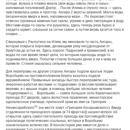
погоде, вольно и плавно мчала свои воды сквозь леса и горы»,
напоминая гоголевский Днепр… После Илима и глухого леса — здесь
чувствовалась ширь и простор. Ангара 2 версты шириной. Масса воды,
беско­нечная вверх и вниз, напоминала море… По берегам стоят
отвесно огромные каменистые скалы, угрюмо и дико смот­рящие в воду.
Местами когда-то скалы эти рушились; здесь теперь река бурно и
сердито шумит, слышная за сотни са­жен, а потом вновь катится тихо и
плавно…
Свернувши с Распутино на Илим, мы миновали ту часть Ангары,
которая покрыта порогами, делающими реку не­судоходною от
Иркутска до устья ее. Здесь пороги: Па­дунский и Шаманский; в их
водах по сие время лежат цепи, по которым пароходы когда-то
поднимались вверх. Попытки стоили больших денег и ни к чему не
привели. Стихия оказалась сильнее человека…
Для переправы на другую сторону Ангары подали кры­тые лодки.
Воробьево на противоположном берегу казалось издали
муравейником. Привычные ангарцы быстро пере­правили нас туда,
энергично работая веслами «с подерга­ми» (к веслам привязывают
веревки, и с крыши лодки, в помощь гребцам, несколько человек
«подергивают»)… Воробьево — самое большое село Карапчанского
прихо­да (57 дворов), здесь волостное правление, министерское
одноклассное училище; приписной храм во имя св. Григо­рия
31
Неокесарийского
(на месте зовут «Григория Косарымского»). Ввиду
отдаленности приходского храма (в 74 в[ерстах]) назрел вопрос об
открытии здесь само­стоятельного прихода как противодействие
пропаганде по­литических ссыльных, которых в Воробьево
значительное количество. В Консистории уже имеется дело о
назначении 2-го штата к Карапчанской церкви, с местожительством в