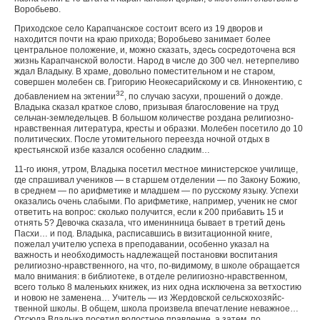
Воробьево.
Приходское село Карапчанское состоит всего из 19 дво­ров и
находится почти на краю прихода; Воробьево зани­мает более
центральное положение, и, можно сказать, здесь сосредоточена вся
жизнь Карапчанской волости. Народ в числе до 300 чел. нетерпеливо
ждал Владыку. В храме, довольно поместительном и не старом,
совершен молебен св. Григорию Неокесарийскому и св. Иннокентию, с
32
добав­лением на эктении
, по случаю засухи, прошений о дожде.
Владыка сказал краткое слово, призывая благословение на труд
сельчан-земледельцев. В большом количестве роздана религиозно-
нравственная литература, кресты и образки. Молебен посетило до 10
политических. После утомитель­ного переезда ночной отдых в
крестьянской избе казался особенно сладким…
11-го июня, утром, Владыка посетил местное министер­ское училище,
где спрашивал учеников — в старшем отде­лении — по Закону Божию,
в среднем — по арифметике и младшем — по русскому языку. Успехи
оказались очень слабыми. По арифметике, например, ученик не смог
отве­тить на вопрос: сколько получится, если к 200 прибавить 15 и
отнять 5? Девочка сказала, что именинница бывает в третий день
Пасхи… и под. Владыка, расписавшись в ви­зитационной книге,
пожелал учителю успеха в преподавании, особенно указал на
важность и необходимость надлежащей постановки воспитания
религиозно-нравственного, на что, по-видимому, в школе обращается
мало внимания: в библиотеке, в отделе религиозно-нравственном,
всего только 8 малень­ких книжек, из них одна исключена за ветхостию
и новою не заменена… Учитель — из Жердовской сельскохозяйс­
твенной школы. В общем, школа произвела впечатление неважное…
Отсюда Владыка посетил волостное правление, а затем, по