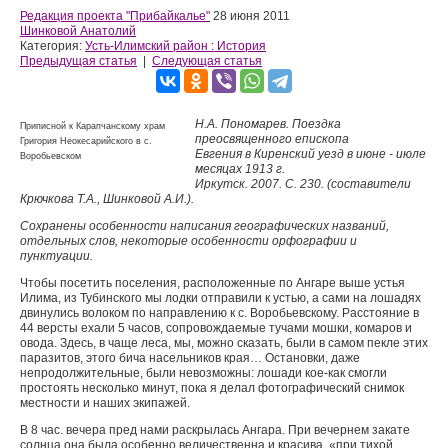
Редакция проекта "Прибайкалье"
28 июня 2011
Шинковой Анатолий
Категория:
Усть-Илимский район : История
Предыдущая статья
|
Следующая статья
Н.А. Пономарев. Поездка
Приписной к Карапчанскому храм
преосвященного епископа
Григория Неокесарийского в с.
Евгения в Киренский уезд в июне - июле
Воробьевском
месяцах 1913 г.
Иркутск. 2007. С. 230. (составители
Крючкова Т.А., Шинковой А.И.).
Сохранены особенности написания географических названий,
отдельных слов, некоторые особенности орфографии и
пунктуации.
Чтобы посетить поселения, расположенные по Ангаре выше устья
Илима, из Тубинского мы лодки отправили к устью, а сами на лошадях
двинулись волоком по направ­лению к с. Воробьевскому. Расстояние в
44 версты ехали 5 часов, сопровождаемые тучами мошки, комаров и
овода. Здесь, в чаще леса, мы, можно сказать, были в самом пекле этих
паразитов, этого бича насельников края… Остановки, даже
непродолжительные, были невозможны: лошади кое-как смогли
простоять несколько минут, пока я делал фотографический снимок
местности и наших экипажей.
В 8 час. вечера пред нами раскрылась Ангара. При ве­чернем закате
солнца она была особенно величественна и красива, «при тихой