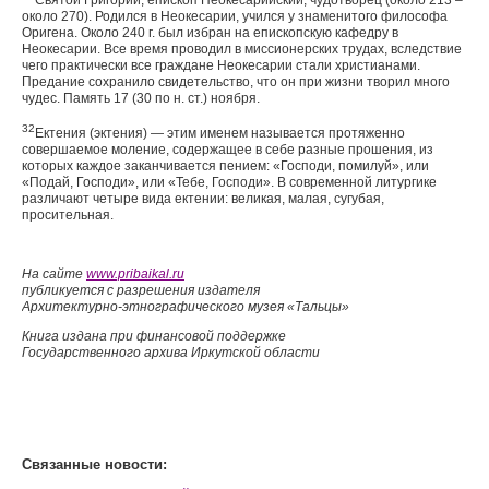
Святой Григорий, епископ Неокесарийский, чудотворец (око­ло 213 –
около 270). Родился в Неокесарии, учился у знаменитого философа
Оригена. Около 240 г. был избран на епископскую кафедру в
Неокесарии. Все время проводил в миссионерских тру­дах, вследствие
чего практически все граждане Неокесарии стали христианами.
Предание сохранило свидетельство, что он при жиз­ни творил много
чудес. Память 17 (30 по н. ст.) ноября.
32
Ектения (эктения) — этим именем называется протяженно
совершаемое моление, содержащее в себе разные прошения, из
которых каждое заканчивается пением: «Господи, помилуй», или
«Подай, Господи», или «Тебе, Господи». В современной литур­гике
различают четыре вида ектении: великая, малая, сугубая,
просительная.
На сайте
www.pribaikal.ru
публикуется с разрешения издателя
Архитектурно-этнографического музея «Тальцы»
Книга издана при финансовой поддержке
Государственного архива Иркутской области
Связанные новости: