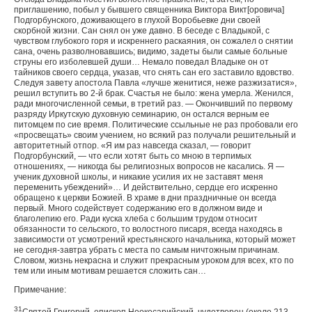
приглашению, побыл у бывшего священника Виктора Викт[оровича]
Подгорбунского, доживающего в глухой Воробьевке дни своей
скорбной жизни. Сан снял он уже давно. В беседе с Владыкой, с
чувством глубокого горя и искреннего раскаяния, он сожалел о снятии
сана, очень разволновавшись; видимо, задеты были самые больные
струны его изболевшей души… Немало поведал Владыке он от
тайников своего сердца, указав, что снять сан его заставило вдовство.
Следуя завету апостола Павла «лучше женитися, неже разжизатися»,
решил вступить во 2-й брак. Счастья не было: жена умерла. Женился,
ради многочис­ленной семьи, в третий раз. — Окончивший по первому
разряду Иркутскую духовную семинарию, он остался вер­ным ее
питомцем по сие время. Политические ссыльные не раз пробовали его
«просвещать» своим учением, но всякий раз получали решительный и
авторитетный отпор. «Я им раз навсегда сказал, — говорит
Подгорбунский, — что если хотят быть со мною в терпимых
отношениях, — никогда бы религиозных вопросов не касались. Я —
ученик духовной школы, и никакие усилия их не заставят меня
переменить убеждений»… И действительно, сердце его искренно
обра­щено к церкви Божией. В храме в дни праздничные он всег­да
первый. Много содействует содержанию его в должном виде и
благолепию его. Ради куска хлеба с большим трудом относит
обязанности то сельского, то волостного писаря, всегда находясь в
зависимости от усмотрений крестьянско­го начальника, который может
не сегодня-завтра убрать с места по самым ничтожным причинам.
Словом, жизнь некрасна и служит прекрасным уроком для всех, кто по
тем или иным мотивам решается сложить сан…
Примечание:
31